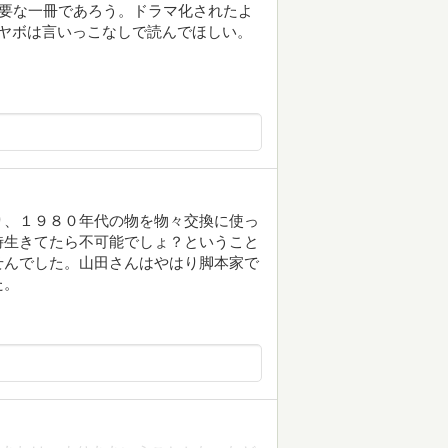
必要な一冊であろう。ドラマ化されたよ
ヤボは言いっこなしで読んでほしい。
り、１９８０年代の物を物々交換に使っ
時生きてたら不可能でしょ？ということ
せんでした。山田さんはやはり脚本家で
た。