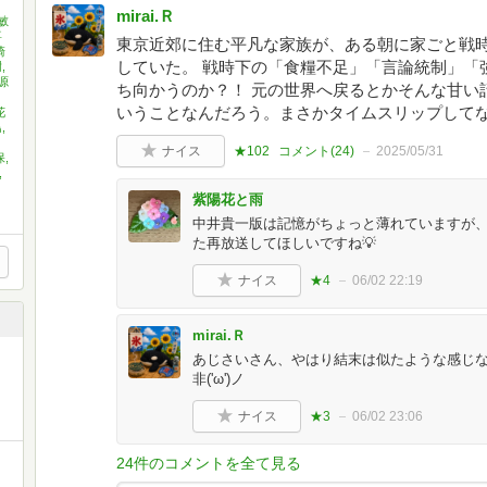
mirai.Ｒ
敏
喜
東京近郊に住む平凡な家族が、ある朝に家ごと戦時中
崎
していた。 戦時下の「食糧不足」「言論統制」「
,
源
ち向かうのか？！ 元の世界へ戻るとかそんな甘い
いうことなんだろう。まさかタイムスリップして
花
,
ナイス
★102
コメント(
24
)
2025/05/31
,
,
紫陽花と雨
中井貴一版は記憶がちょっと薄れていますが、
た再放送してほしいですね💡
ナイス
★4
06/02 22:19
mirai.Ｒ
あじさいさん、やはり結末は似たような感じな
非('ω')ノ
ナイス
★3
06/02 23:06
24件のコメントを全て見る