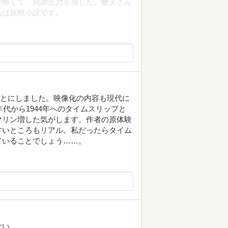
が怖くて、同調圧力を感じた。敏夫さん
れは反戦小説です。
むことにしました。映像化の内容も現代に
年代から1944年へのタイムスリップと
マリン増した気がします。作者の原体験
すいところもリアル。私だったらタイム
ていることでしょう……。
ない。