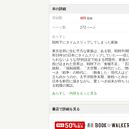
本の詳細
登録数
405
登録
ページ数
272
ページ
あらすじ
戦時下にタイムスリップしてしまった家族
東京近郊に住む平凡な家族は、ある朝、戦時中(
和19年)の日本にタイムスリップしていた――信
られないようなSF的設定で始まる問題作。家族が
投げ込まれた世界は、戦時下の「食糧不足」「言
統制」「強制疎開」「大空襲」の時代だった。憎
べき〈戦争〉の時代に、〈飽食した〉現代人はど
立ち向かうのか。太平洋戦争末期、敗戦へと向か
日本を鮮烈に描きながら、驚くべき結末が待ちう
る戦慄の寓話。
あらすじ・内容をもっと見る
書店で詳細を見る