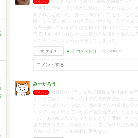
読友さんの言う通り、最後が衝撃だった
ネタバレ
と勝手に想像しているが正解はよくわからない。
直されたとあった。あー、確かに。でもそれも今
出すならばニセン…だけでよいかもね…などと思
カギを握っているのではと秘かに疑っていたが、
武
代では見つけられなかった自分の居場所をあんな
堀
,
んだろうかとかいろいろ考えてしまった。
田
ナイス
★12
コメント(
1
)
2025/06/19
平
みーたろう
赤
川
大泉洋のドラマを見て衝撃を受け原作も
ネタバレ
,
檀
く一日で読了。ドラマのオチの意味が分からなか
ど、やっぱりわからない。他の皆さんの感想を読ん
リップしたと思っていたのが実は現代ということな
こり、あの結末なのか？となんとなく理解。だと
達を見かけるのも納得がいく。でも折りたたみ傘
も無いようだし、結局腑に落ちない。
,