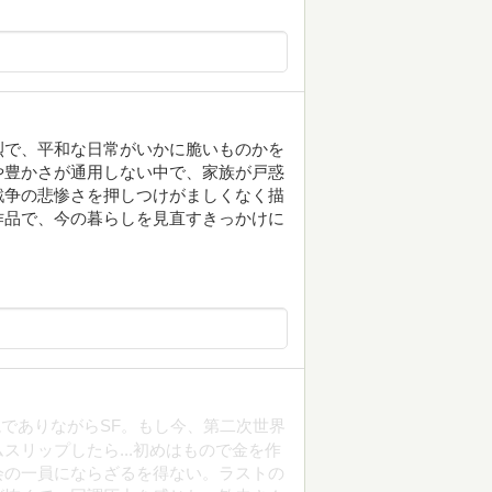
烈で、平和な日常がいかに脆いものかを
や豊かさが通用しない中で、家族が戸惑
戦争の悲惨さを押しつけがましくなく描
作品で、今の暮らしを見直すきっかけに
でありながらSF。もし今、第二次世界
スリップしたら...初めはもので金を作
会の一員にならざるを得ない。ラストの