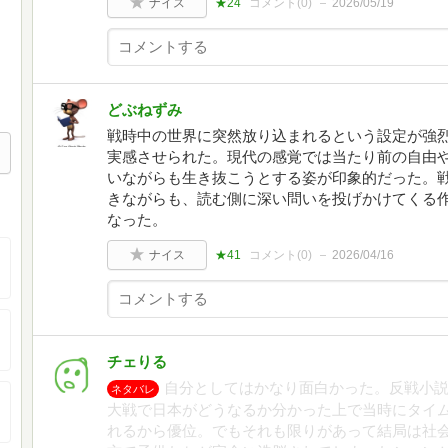
ナイス
★24
コメント(
0
)
2026/05/19
どぶねずみ
戦時中の世界に突然放り込まれるという設定が強
実感させられた。現代の感覚では当たり前の自由
いながらも生き抜こうとする姿が印象的だった。
きながらも、読む側に深い問いを投げかけてくる
なった。
ナイス
★41
コメント(
0
)
2026/04/16
チェりる
自分としてはかなり面白かった。反戦小説
ネタバレ
大戦で日本がどうなるか分かった上で当時にタイム
れるから優位。でもそれも限りがあって結局は社