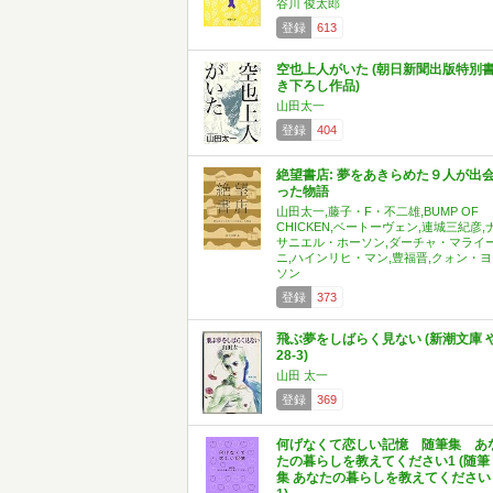
谷川 俊太郎
登録
613
空也上人がいた (朝日新聞出版特別
き下ろし作品)
山田太一
登録
404
絶望書店: 夢をあきらめた９人が出
った物語
山田太一,藤子・F・不二雄,BUMP OF
CHICKEN,ベートーヴェン,連城三紀彦,
サニエル・ホーソン,ダーチャ・マライ
ニ,ハインリヒ・マン,豊福晋,クォン・ヨ
ソン
登録
373
飛ぶ夢をしばらく見ない (新潮文庫 
28-3)
山田 太一
登録
369
何げなくて恋しい記憶 随筆集 あ
たの暮らしを教えてください1 (随筆
集 あなたの暮らしを教えてください