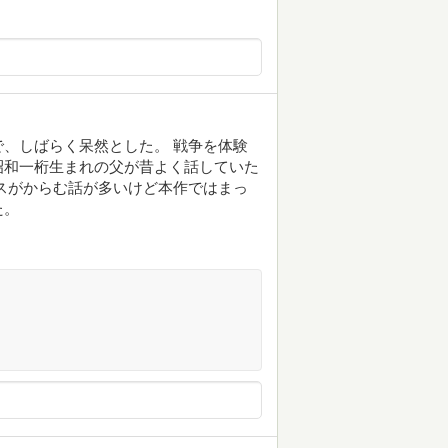
、しばらく呆然とした。 戦争を体験
昭和一桁生まれの父が昔よく話していた
スがからむ話が多いけど本作ではまっ
た。