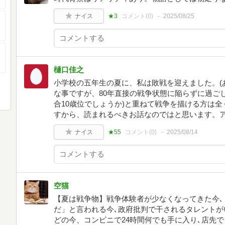
ナイス
★3
コメント(
0
)
2025/08/25
樋口佳之
小学校の五年生の夏に、私は敗戦を迎えました。(
な事ですが、80年直接の戦争状態に陥らずに過ご
合10歳位でしょうか)と重ねて戦争を描ける方は
すから、読まれるべきお話なのではと思います。
ナイス
★55
コメント(
0
)
2025/08/14
空猫
【夏は戦争物】戦争体験者が少なくなってきた今､
だ」と言われる今､政府批判で干されるタレントが
どの今、コンビニで24時間何でも手に入り､店先で