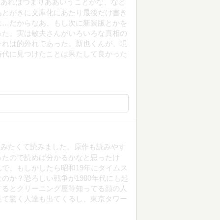
。あれはつまりああいうことかな、など
あとがきに文庫化にあたり最後だけ書き
は…だからなあ、もし次に新装版とかを
った。実は敏夫さんがいろいろな真相の
それは的外れであった。新也くんが、現
時代に見つけたことは果たして良かった
読みたくて読みました。原作も読みやす
ったので読めば分かるかなと思ったけ
で、もしかしたら昭和19年にタイムス
のか？恐ろしい戦争が1980年代にも起
するとクリーニング屋等知ってる顔の人
見て驚く人達も出てくるし、東京タワー