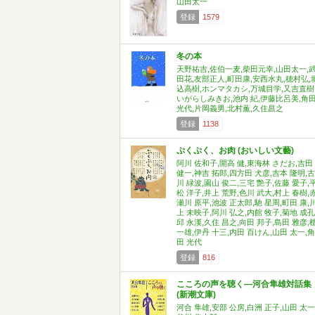
山田太一
登録
1579
冬の本
天野祐吉,佐伯一麦,柴田元幸,山田太一,
田花,友部正人,町田康,安西水丸,穂村弘,
込高樹,ホンマタカシ,万城目学,又吉直樹
いがらしみきお,池内 紀,伊藤比呂美,角
光代,片岡義男,北村薫,久住昌之
登録
1138
ぷくぷく、お肉 (おいしい文藝)
阿川 佐和子,開高 健,東海林 さだお,吉田
健一,神吉 拓郎,四方田 犬彦,吉本 隆明,古
川 緑波,園山 俊二,三宅 艶子,佐藤 愛子,
松 洋子,井上 荒野,色川 武大,村上 春樹,
瀬川 原平,池波 正太郎,馳 星周,町田 康,
上 未映子,阿川 弘之,内館 牧子,菊地 成孔
邱 永漢,久住 昌之,向田 邦子,島田 雅彦,
一雄,伊丹 十三,内田 百けん,山田 太一,角
田 光代
登録
816
こころの声を聴く―河合隼雄対話集
(新潮文庫)
河合 隼雄,安部 公房,白洲 正子,山田 太一