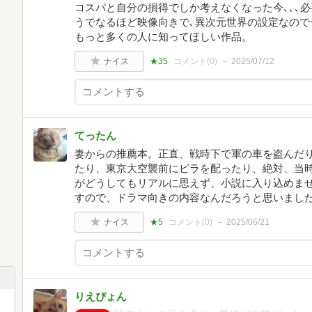
コスパと自分の損得でしか考えなくなった今､､､
うでなるほど映像向きで､異次元世界の設定なので
もっと多くの人に知ってほしい作品。
ナイス
★35
コメント(
0
)
2025/07/12
てったん
妻からの推薦本。正直、戦時下で軍の車を盗んだ
たり、東京大空襲前にビラを配ったり、絶対、当
がどうしてもリアルに思えず、小説に入り込めま
すので、ドラマ向きの内容なんだろうと思いまし
ナイス
★5
コメント(
0
)
2025/06/21
りえぴょん