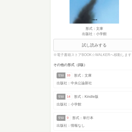
形式：文庫
出版社：小学館
試し読みする
※電子書籍ストアBOOK☆WALKERへ移動します
その他の形式（β版）
形式：文庫
登録
33
出版社：中央公論新社
形式：Kindle版
登録
14
出版社：小学館
形式：単行本
登録
0
出版社：情報なし