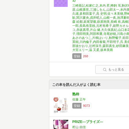
1)
三崎亜記,松家仁之,木内 昇,蜂飼 耳,駒沢
器,山根基世,三浦しをん,山田太一,水内
久雄,多和田葉子,高 史明,佐々木美穂,野
歓,関川夏央,戌井昭人,山根一眞,池澤夏樹
森 絵都,萩尾望都,萩原朔美,長嶋 有,高橋
一郎,長島有里枝,元村有希子,姫野カオル
コ,赤坂真理,片山 健,大久保真紀,山口未
子,増田明美,阿部和重,寺尾紗穂,川島小鳥
あさのあつこ,片桐はいり,秋野暢子,前田
英樹,川内倫子,内田春菊,平田明子,呉 美保
那波かおり,辻村深月,森田真生,砂田麻美
大宮エリー,温 又柔,坂本美雨
登録
268
もっと見る
この本を読んだ人がよく読む本
熟柿
佐藤 正午
登録
9073
PRIZE―プライズ―
村山 由佳