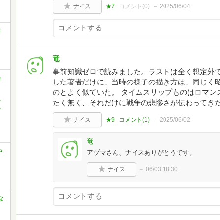
ナイス
★7
コメント(
0
)
2025/06/04
書
竜
事前知識ゼロで読みました。ラストは全く想定外で
会
した著者だけに、当時の様子の描き方は、同じく
のとよく似ていた。 タイムスリップものはロマン
ナ
たく無く、それだけに戦争の悲惨さが伝わってき
ー
ナイス
★9
コメント(
1
)
2025/06/02
竜
や
アヅマさん、ナイスありがとうです。
ナイス
06/03 18:30
な