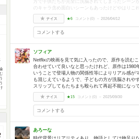
方で子供たちが完全に洗脳されてしまったシーン
のキャラ含め面白いシーンもあったけどやはりこ
ナイス
★6
コメント(
0
)
2026/04/12
ソフィア
昭
Netflixの映画を見て気に入ったので、原作を読
じ
合わせていて良いなと思ったけれど、原作は1980
論
いうことで登場人物の関係性等によりリアル感が
む
う
も混じえているようで、子どもの方が洗脳されや
う
スリップしてもたちまち殴られて再起不能になっ
け
ナイス
★15
コメント(
0
)
2025/09/30
あろーな
時代背景はリアリティあり。物語としては物足り