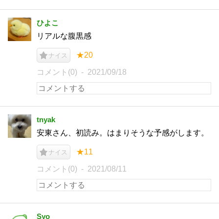
ひよこ
リアルな腹黒感
★20
ナイス
コメント(0)
2021/09/18
tnyak
安東さん、初読み。はまりそうな予感がします。
★11
ナイス
コメント(0)
2021/08/11
Syo