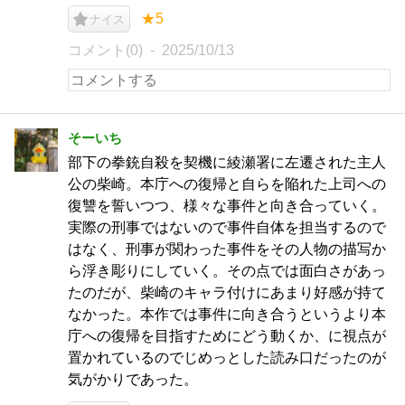
★5
ナイス
コメント(0)
2025/10/13
そーいち
部下の拳銃自殺を契機に綾瀬署に左遷された主人
公の柴崎。本庁への復帰と自らを陥れた上司への
復讐を誓いつつ、様々な事件と向き合っていく。
実際の刑事ではないので事件自体を担当するので
はなく、刑事が関わった事件をその人物の描写か
ら浮き彫りにしていく。その点では面白さがあっ
たのだが、柴崎のキャラ付けにあまり好感が持て
なかった。本作では事件に向き合うというより本
庁への復帰を目指すためにどう動くか、に視点が
置かれているのでじめっとした読み口だったのが
気がかりであった。