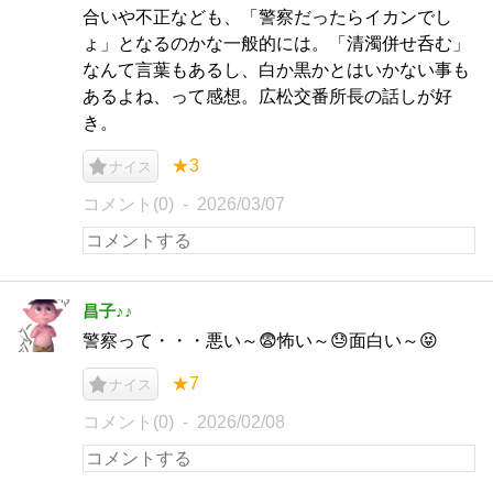
合いや不正なども、「警察だったらイカンでし
ょ」となるのかな一般的には。「清濁併せ呑む」
なんて言葉もあるし、白か黒かとはいかない事も
あるよね、って感想。広松交番所長の話しが好
き。
★3
ナイス
コメント(0)
2026/03/07
昌子♪♪
警察って・・・悪い～😨怖い～😓面白い～😝
★7
ナイス
コメント(0)
2026/02/08