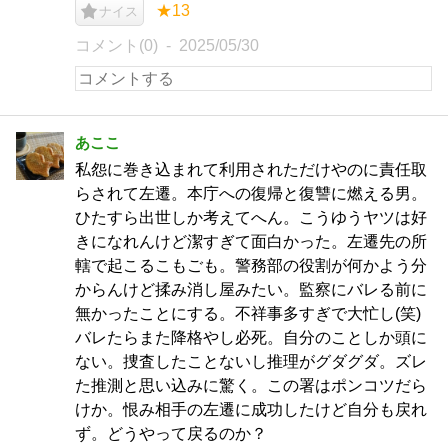
★13
ナイス
コメント(0)
2025/05/30
あここ
私怨に巻き込まれて利用されただけやのに責任取
らされて左遷。本庁への復帰と復讐に燃える男。
ひたすら出世しか考えてへん。こうゆうヤツは好
きになれんけど潔すぎて面白かった。左遷先の所
轄で起こるこもごも。警務部の役割が何かよう分
からんけど揉み消し屋みたい。監察にバレる前に
無かったことにする。不祥事多すぎで大忙し(笑)
バレたらまた降格やし必死。自分のことしか頭に
ない。捜査したことないし推理がグダグダ。ズレ
た推測と思い込みに驚く。この署はポンコツだら
けか。恨み相手の左遷に成功したけど自分も戻れ
ず。どうやって戻るのか？