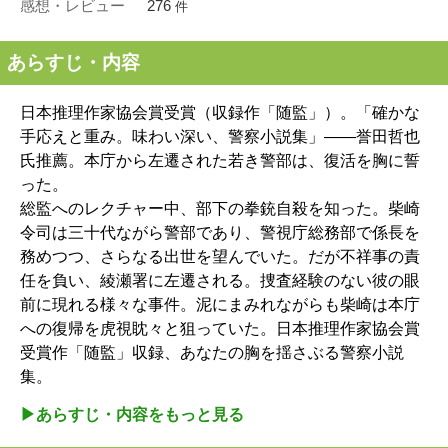
感想・レビュー
276
件
あらすじ・内容
日本推理作家協会賞受賞（収録作「随監」）。「確かな
手応えと重み。味わい深い、警察小説集」――誉田哲也
氏推薦。本庁から左遷された若き警部は、復活を胸に誓
った。
総監へのレクチャー中、部下の拳銃自殺を知った。柴崎
令司は三十代ながら警部であり、警視庁総務部で係長を
務めつつ、さらなる出世を望んでいた。だが不祥事の責
任を負い、綾瀬署に左遷される。捜査経験のない彼の眼
前に現れる様々な事件。泥にまみれながらも柴崎は本庁
への復帰を虎視眈々と狙っていた。日本推理作家協会賞
受賞作「随監」収録、あなたの胸を揺さぶる警察小説
集。
▶︎あらすじ・内容をもっと見る