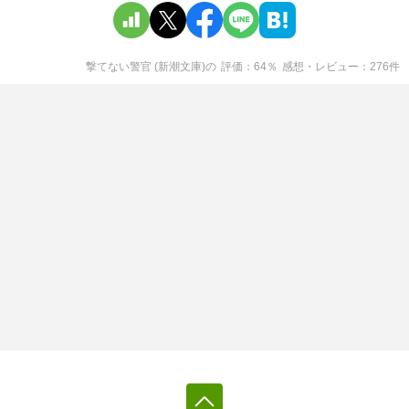
撃てない警官 (新潮文庫)
の
評価
64
％
感想・レビュー
276
件