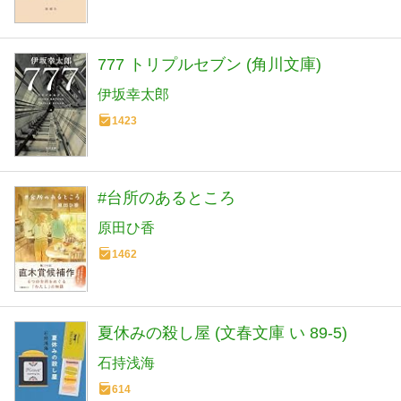
777 トリプルセブン (角川文庫)
伊坂幸太郎
1423
#台所のあるところ
原田ひ香
1462
夏休みの殺し屋 (文春文庫 い 89-5)
石持浅海
614