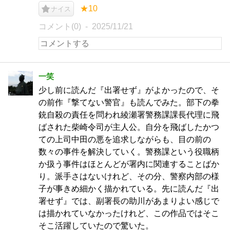
★10
ナイス
コメント(0)
2025/11/21
一笑
少し前に読んだ『出署せず』がよかったので、そ
の前作『撃てない警官』も読んでみた。部下の拳
銃自殺の責任を問われ綾瀬署警務課課長代理に飛
ばされた柴崎令司が主人公。自分を飛ばしたかつ
ての上司中田の悪を追求しながらも、目の前の
数々の事件を解決していく。警務課という役職柄
か扱う事件はほとんどが署内に関連することばか
り。派手さはないけれど、その分、警察内部の様
子が事きめ細かく描かれている。先に読んだ『出
署せず』では、副署長の助川があまりよい感じで
は描かれていなかったけれど、この作品ではそこ
そこ活躍していたので驚いた。