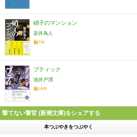
硝子のマンション
染井為人
758
ブティック
池井戸潤
1800
撃てない警官 (新潮文庫)をシェアする
本つぶやきをつぶやく