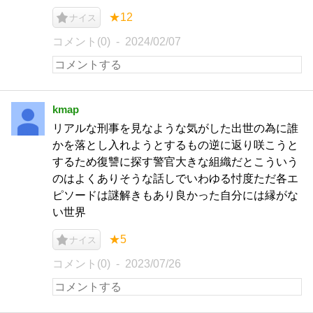
★12
ナイス
コメント(0)
2024/02/07
kmap
リアルな刑事を見なような気がした出世の為に誰
かを落とし入れようとするもの逆に返り咲こうと
するため復讐に探す警官大きな組織だとこういう
のはよくありそうな話しでいわゆる忖度ただ各エ
ピソードは謎解きもあり良かった自分には縁がな
い世界
★5
ナイス
コメント(0)
2023/07/26