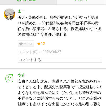
まー
★3 ・柴崎令司1。順番が前後したがやっと始ま
りを読めた ・30代警部の柴崎令司は不祥事の責
任を負い綾瀬署に左遷される。捜査経験のない彼
の眼前に様々な事件が現れる
★12
ナイス
コメント(0)
2026/04/27
やす
安東さんは初読み。左遷された警部が私怨を晴ら
そうとする中、配属先の警察署で「捜査経験」の
ようなものを積んでゆく（ただし同じ警察内部の
不祥事などに関係するものだが）。どこの企業や
組織でもありそうな出世にかかわる足の引っ張り