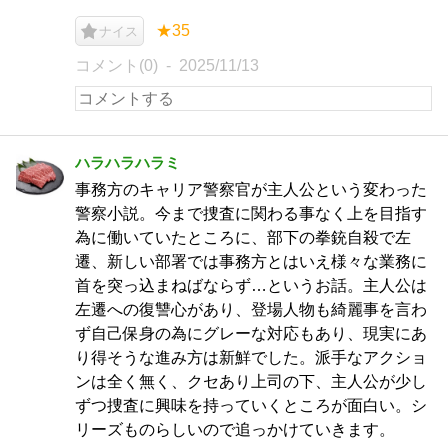
★35
ナイス
コメント(0)
2025/11/13
ハラハラハラミ
事務方のキャリア警察官が主人公という変わった
警察小説。今まで捜査に関わる事なく上を目指す
為に働いていたところに、部下の拳銃自殺で左
遷、新しい部署では事務方とはいえ様々な業務に
首を突っ込まねばならず…というお話。主人公は
左遷への復讐心があり、登場人物も綺麗事を言わ
ず自己保身の為にグレーな対応もあり、現実にあ
り得そうな進み方は新鮮でした。派手なアクショ
ンは全く無く、クセあり上司の下、主人公が少し
ずつ捜査に興味を持っていくところが面白い。シ
リーズものらしいので追っかけていきます。