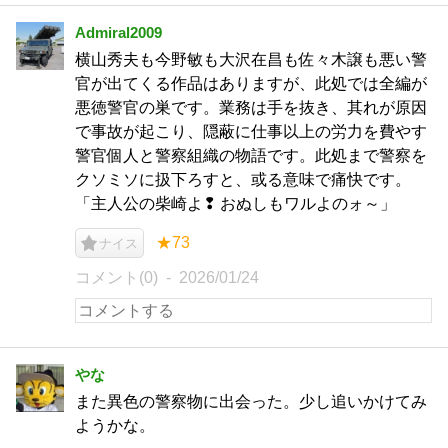
Admiral2009
横山秀夫も今野敏も大沢在昌も佐々木譲も悪い警
官が出てくる作品はありますが、此処では全編が
悪徳警官の巣です。業務は手を抜き、其れが原因
で事故が起こり、隠蔽に仕事以上の労力を費やす
警官個人と警察組織の物語です。此処まで警察を
クソミソに扱下ろすと、或る意味で痛快です。
「主人公の柴崎よ❢ おぬしもワルよのォ～」
★73
ナイス
コメント(0)
2026/01/24
やな
また異色の警察物に出会った。少し追いかけてみ
ようかな。