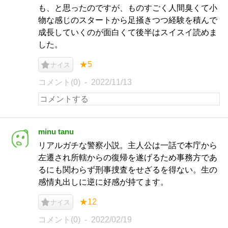
も、と思ったのですが、ものすごく人間臭くて小
物な感じのスタートから足掻きつつ経験を積んで
成長していくのが面白くて後半はスイスイ読めま
した。
★5
ナイス
コメント(0)
2022/11/13
minu tanu
リアルガチな警察小説。主人公は一話で本庁から
左遷され所轄からの復帰を遂げるため事務方であ
るにも関わらず刑事捜査をせざるを得ない。生の
感情丸出しに逆に好感が持てます。
★12
ナイス
コメント(0)
2022/02/19