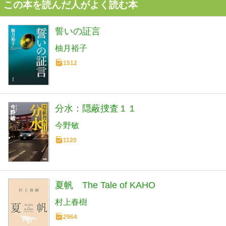
この本を読んだ人がよく読む本
誓いの証言
柚月裕子
1512
分水：隠蔽捜査１１
今野敏
1120
夏帆 The Tale of KAHO
村上春樹
2964