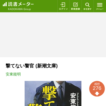
ログイン
新規登録
本を探
撃てない警官 (新潮文庫)
安東能明
感想
276