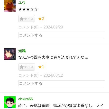
ユウ
★★★☆☆
★2
ナイス
コメント(0)
2024/09/29
光鴉
なんか今回も大事に巻き込まれてんなぁ、
★1
ナイス
コメント(0)
2024/08/12
chkira55
読了。表紙は食峰、御坂だがほぼ出番なし、メイ