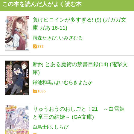
この本を読んだ人がよく読む本
負けヒロインが多すぎる! (9) (ガガガ文
庫 ガあ 16-11)
雨森たきび
いみぎむる
372
新約 とある魔術の禁書目録(14) (電撃文
庫)
鎌池和馬
はいむらきよたか
1085
りゅうおうのおしごと！21 ～白雪姫
と竜王の結婚～ (GA文庫)
白鳥士郎
しらび