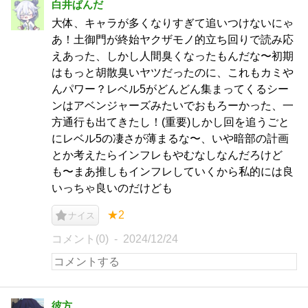
白井ぱんだ
大体、キャラが多くなりすぎて追いつけないにゃ
あ！土御門が終始ヤクザモノ的立ち回りで読み応
えあった、しかし人間臭くなったもんだな〜初期
はもっと胡散臭いヤツだったのに、これもカミや
んパワー？レベル5がどんどん集まってくるシー
ンはアベンジャーズみたいでおもろーかった、一
方通行も出てきたし！(重要)しかし回を追うごと
にレベル5の凄さが薄まるな〜、いや暗部の計画
とか考えたらインフレもやむなしなんだろけど
も〜まあ推しもインフレしていくから私的には良
いっちゃ良いのだけども
★2
ナイス
コメント(0)
2024/12/24
彼方