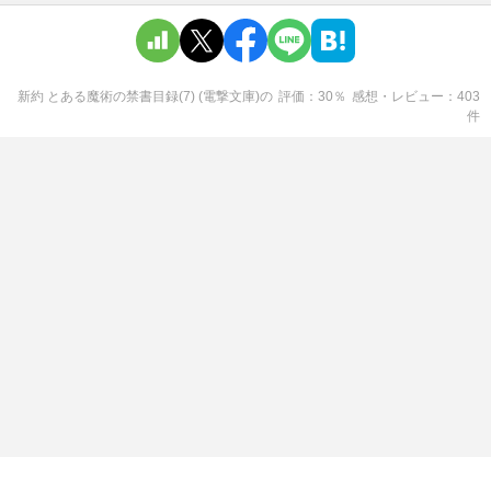
新約 とある魔術の禁書目録(7) (電撃文庫)
の
評価
30
％
感想・レビュー
403
件