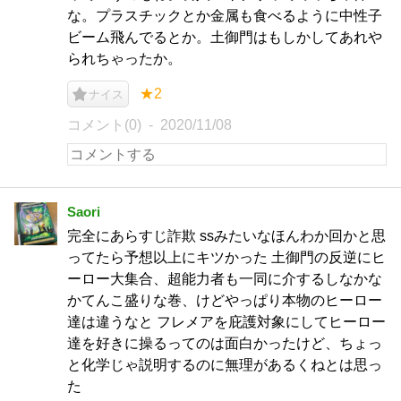
な。プラスチックとか金属も食べるように中性子
ビーム飛んでるとか。土御門はもしかしてあれや
られちゃったか。
★2
ナイス
コメント(0)
2020/11/08
Saori
完全にあらすじ詐欺 ssみたいなほんわか回かと思
ってたら予想以上にキツかった 土御門の反逆にヒ
ーロー大集合、超能力者も一同に介するしなかな
かてんこ盛りな巻、けどやっぱり本物のヒーロー
達は違うなと フレメアを庇護対象にしてヒーロー
達を好きに操るってのは面白かったけど、ちょっ
と化学じゃ説明するのに無理があるくねとは思っ
た