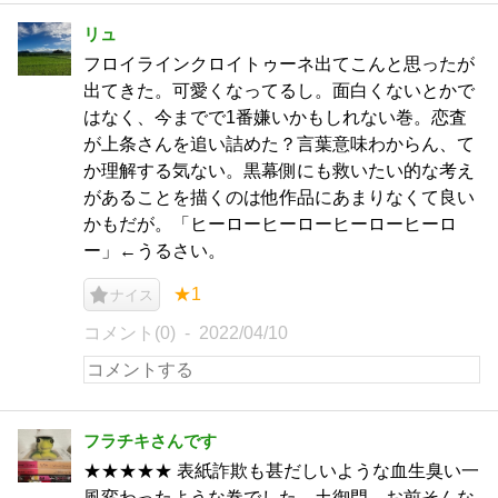
リュ
フロイラインクロイトゥーネ出てこんと思ったが
出てきた。可愛くなってるし。面白くないとかで
はなく、今までで1番嫌いかもしれない巻。恋査
が上条さんを追い詰めた？言葉意味わからん、て
か理解する気ない。黒幕側にも救いたい的な考え
があることを描くのは他作品にあまりなくて良い
かもだが。「ヒーローヒーローヒーローヒーロ
ー」←うるさい。
★1
ナイス
コメント(0)
2022/04/10
フラチキさんです
★★★★★ 表紙詐欺も甚だしいような血生臭い一
風変わったような巻でした。土御門、お前そんな