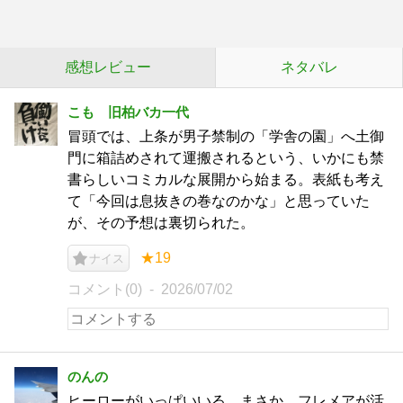
感想レビュー
ネタバレ
こも 旧柏バカ一代
冒頭では、上条が男子禁制の「学舎の園」へ土御
門に箱詰めされて運搬されるという、いかにも禁
書らしいコミカルな展開から始まる。表紙も考え
て「今回は息抜きの巻なのかな」と思っていた
が、その予想は裏切られた。
★19
ナイス
コメント(0)
2026/07/02
のんの
ヒーローがいっぱいいる。まさか、フレメアが活