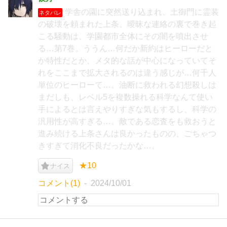
学舎の園に突然送り込まれ、土御門に霊装
ネタバレ
の破壊を頼まれた上条。曖昧な連絡の裏で巻き起
こる騒動は、学園都市全体にその闇を噴出させ
る…第7巻。ううん…何だか新約はヒーローだと
か特性だとか、メタ的な話が中心になっていてそ
れをここまで拡大されるのは違う感じが…何千人
単位のヒーローて…。油断に救われる幻想殺しは
まだしも、レベル5を複数操れる科学なんて使い
手によるとは言えやりすぎな気もするし、科学の
汎用性が高すぎる…。敵である恋査をも救おうと
進み続ける上条さんは良かったものの、ごちゃつ
きすぎて消化不良だったかな…。
★10
ナイス
コメント(1)
2024/10/01