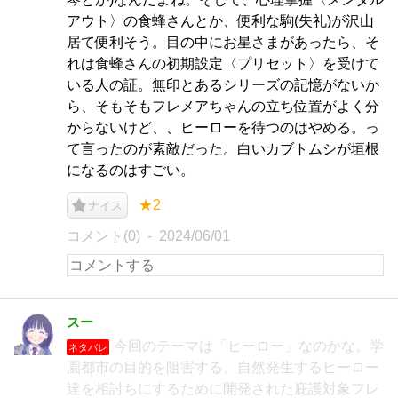
アウト〉の食蜂さんとか、便利な駒(失礼)が沢山
居て便利そう。目の中にお星さまがあったら、そ
れは食蜂さんの初期設定〈プリセット〉を受けて
いる人の証。無印とあるシリーズの記憶がないか
ら、そもそもフレメアちゃんの立ち位置がよく分
からないけど、、ヒーローを待つのはやめる。っ
て言ったのが素敵だった。白いカブトムシが垣根
になるのはすごい。
★2
ナイス
コメント(0)
2024/06/01
スー
今回のテーマは「ヒーロー」なのかな。学
ネタバレ
園都市の目的を阻害する、自然発生するヒーロー
達を相討ちにするために開発された庇護対象フレ