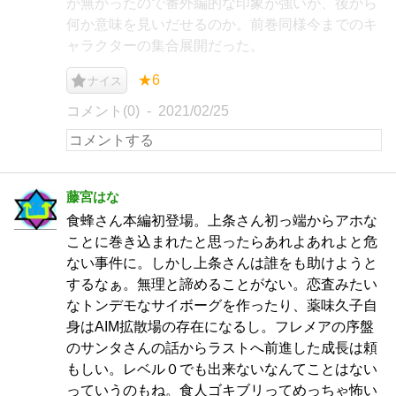
が無かったので番外編的な印象が強いが、後から
何か意味を見いだせるのか。前巻同様今までのキ
ャラクターの集合展開だった。
★6
ナイス
コメント(0)
2021/02/25
藤宮はな
食蜂さん本編初登場。上条さん初っ端からアホな
ことに巻き込まれたと思ったらあれよあれよと危
ない事件に。しかし上条さんは誰をも助けようと
するなぁ。無理と諦めることがない。恋査みたい
なトンデモなサイボーグを作ったり、薬味久子自
身はAIM拡散場の存在になるし。フレメアの序盤
のサンタさんの話からラストへ前進した成長は頼
もしい。レベル０でも出来ないなんてことはない
っていうのもね。食人ゴキブリってめっちゃ怖い