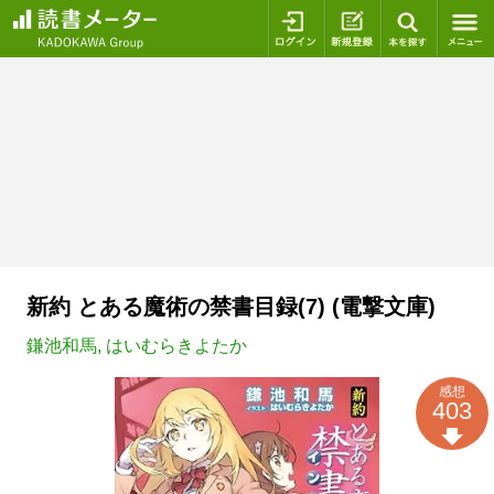
ログイン
新規登録
本を探
新約 とある魔術の禁書目録(7) (電撃文庫)
鎌池和馬
,
はいむらきよたか
感想
403