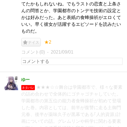
てたかもしれないね。でもラストの恋査と上条さ
んの問答とか、学園都市のトンデモ技術の設定と
かは好みだった。あと表紙の食蜂操祈がエロくて
いい。早く彼女が活躍するエピソードを読みたい
ものだ。
★2
ナイス
コメント(0)
2021/09/01
ゆー
★★★☆☆舞台は学園都市で、様々な要素
ネタバレ
の詰め合わせで全体的にゴチャゴチャしていた。
学園都市の第五位の能力者食蜂操祈が初めて登場
した巻。内容としては、前半が復讐に走る土御門
元春、後半が薬味久子が黒幕である｢人的資源｣計
画についての話。グレムリンや科学に関わる要素