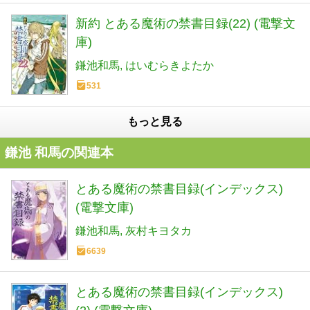
新約 とある魔術の禁書目録(22) (電撃文
庫)
鎌池和馬
はいむらきよたか
531
もっと見る
鎌池 和馬の関連本
とある魔術の禁書目録(インデックス)
(電撃文庫)
鎌池和馬
灰村キヨタカ
6639
とある魔術の禁書目録(インデックス)