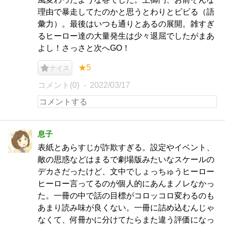
理由で暴走してたのかと思うとわりとビビる（語
彙力）。最後はいつも通りとあるの展開。雑すぎ
るヒーロー達の大量発生は少々退屈でしたがまあ
よし！さっさと次へGO！
★5
ナイス
コメント(0)
2022/03/17
息子
表紙とあらすじが詐欺すぎる。設定やイベント、
敵の思惑などはまるで劇場版みたいなスケールの
デカさだったけど、文中でしょっちゅうヒーロー
ヒーロー言ってるのが個人的にあんまノレなかっ
た。一冊の中で話の目標がコロッコロ変わるのも
あまり読み味が良くない。一冊に詰め込むんじゃ
なくて、何冊かに分けてたらまた違う評価になっ