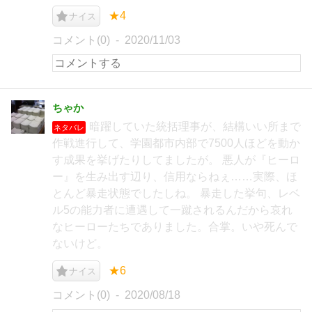
★4
ナイス
コメント(0)
2020/11/03
ちゃか
暗躍していた統括理事が、結構いい所まで
ネタバレ
作戦進行して、学園都市内部で7500人ほどを動か
す成果を挙げたりしてましたが。 悪人が『ヒーロ
ー』を生み出す辺り、信用ならねぇ……実際、ほ
とんど暴走状態でしたしね。 暴走した挙句、レベ
ル5の能力者に遭遇して一蹴されるんだから哀れ
なヒーローたちでありました。合掌。いや死んで
ないけど。
★6
ナイス
コメント(0)
2020/08/18