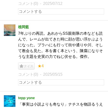
コメント(0)
2025/07/12
植岡藍
7年ぶりの再読。あれからSS親衛隊の本なども読
んで、レームが出てきた時に顔が思い浮かぶよう
になった。プラハにも行って街や通りや川、そし
て教会も見た。本を書く本という、陳腐になりそ
うな主題を史実の力でねじ伏せる。傑作。
★4
ナイス
コメント(0)
2025/05/15
tepp yone
「事実は小説よりも奇なり」ナチスを物語るうえ