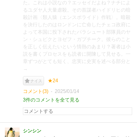
た。これは小説なの？エッセイだよね？ナチによ
るユダヤ人大量虐殺。その首謀者ハイドリヒの暗
殺計画〈類人猿（エンスポライド）作戦〉。暗殺
を決行したのはロンドンに亡命したチェコ政府に
よって本国に投下されたパラシュート部隊員のヤ
ン・シュビクとヨゼフ・ガプチーク。彼らのこと
を正しく伝えたいという情熱のあまり？著者は小
説を書くプロセスをも読者に開陳して見せる。一
章ずつがとても短く、忠実に史実を述べる部分と
→
★24
ナイス
コメント(3)
2025/01/14
3件のコメントを全て見る
シンシン