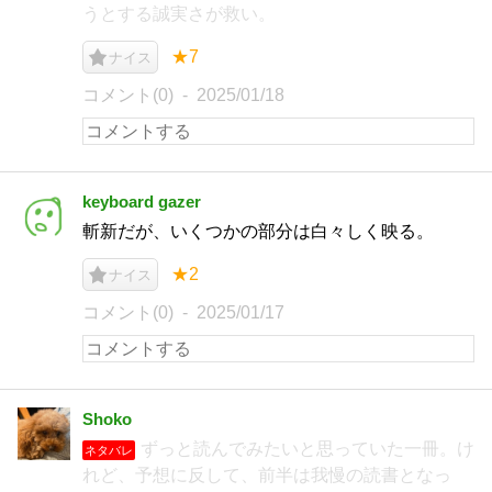
うとする誠実さが救い。
★7
ナイス
コメント(0)
2025/01/18
keyboard gazer
斬新だが、いくつかの部分は白々しく映る。
★2
ナイス
コメント(0)
2025/01/17
Shoko
ずっと読んでみたいと思っていた一冊。け
ネタバレ
れど、予想に反して、前半は我慢の読書となっ