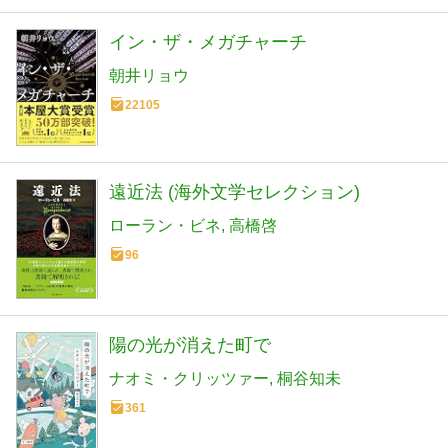
イン・ザ・メガチャーチ
朝井リョウ
22105
遠近法 (海外文学セレクション)
ローラン・ビネ
高橋啓
96
陽の光が消えた町で
ナオミ・クリッツァー
桐谷知未
361