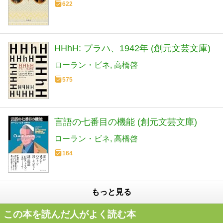
622
HHhH: プラハ、1942年 (創元文芸文庫)
ローラン・ビネ
高橋啓
575
言語の七番目の機能 (創元文芸文庫)
ローラン・ビネ
高橋啓
164
もっと見る
この本を読んだ人がよく読む本