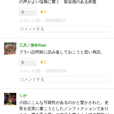
の声がよい塩梅に響く 緊迫感のある終盤
★2
ナイス
コメント(0)
2026/02/17
三月／深冬Rain
プラハ訪問前に読み返しておこうと思い再読。
★2
ナイス
コメント(0)
2025/12/19
くが
小説にこんな可能性があるのかと驚かされた。史
実を忠実に書こうとしたノンフィクションであり