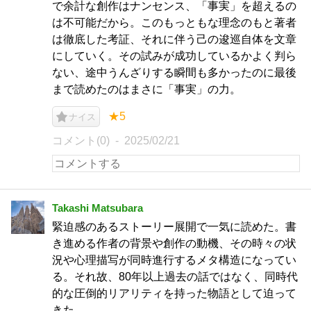
で余計な創作はナンセンス、「事実」を超えるの
は不可能だから。このもっともな理念のもと著者
は徹底した考証、それに伴う己の逡巡自体を文章
にしていく。その試みが成功しているかよく判ら
ない、途中うんざりする瞬間も多かったのに最後
まで読めたのはまさに「事実」の力。
★5
ナイス
コメント(0)
2025/02/21
Takashi Matsubara
緊迫感のあるストーリー展開で一気に読めた。書
き進める作者の背景や創作の動機、その時々の状
況や心理描写が同時進行するメタ構造になってい
る。それ故、80年以上過去の話ではなく、同時代
的な圧倒的リアリティを持った物語として迫って
きた。