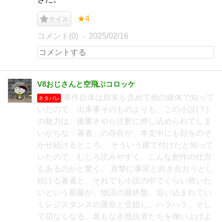
★4
ナイス
コメント(0)
2025/02/16
V8おじさんと空飛ぶコロッケ
事件自体は顛末も含めて他の媒体で知って
ネタバレ
いたので、出来事そのものよりも、この小説(？)
の魅力は、後書きやら注釈に押し込められてしま
いがちな「著者」の存在が、本文中にも顔をのぞ
かせ続けるところ。 そういう建て付けだと知って
いたので、むしろ読みやすく、こんな創作の仕方
もあるのかと驚く。 真摯に事実と向き合おうとし
続ける著者と、それでも小説の中でぐらい救いた
いという葛藤が、物語の最終盤、追い込まれてい
くレジスタンスの運命と交錯し、ハラハラ、そし
て切なくなる。名もなき抵抗者たちを掬い上げよ