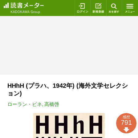
ログイン
新規登録
本を探
HHhH (プラハ、1942年) (海外文学セレクシ
ョン)
ローラン・ビネ
,
高橋啓
感想
791