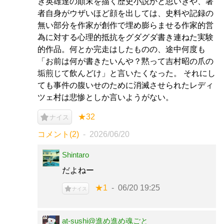
き英雄達の顛末を描く歴史小説かと思いきや、著
者自身がウザいほど顔を出しては、史料や記録の
無い部分を作家が創作で埋め膨らませる作家的営
為に対する心理的抵抗をグダグダ書き連ねた実験
的作品。何とか完走はしたものの、途中何度も
「お前は何が書きたいんや？黙って吉村昭の爪の
垢煎じて飲んどけ」と言いたくなった。 それにし
ても事件の腹いせのために消滅させられたレディ
ツェ村は悲惨としか言いようがない。
★32
ナイス
コメント(2)
2026/06/20
Shintaro
だよねー
★1
06/20 19:25
ナイス
at-sushi@進め進め魂ごと