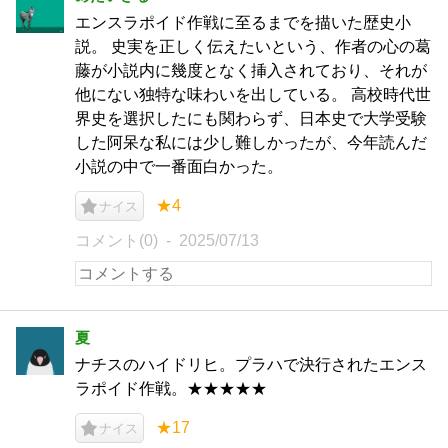
エンスラポイド作戦に至るまでを描いた歴史小
説。 史実を正しく伝えたいという、作者の心の葛
藤が小説内に幾度となく挿入されており、それが
他にない独特な味わいを出している。 高校時代世
界史を選択したにも関わらず、日本史で大学受験
した阿呆な私には少し難しかったが、今年読んだ
小説の中で一番面白かった。
★4
ナイス
コメント(0)
2025/07/13
夏
ナチスのハイドリヒ。プラハで決行されたエンス
ラポイド作戦。★★★★★
★17
ナイス