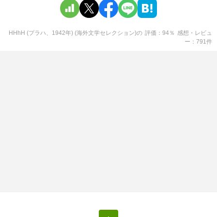
HHhH (プラハ、1942年) (海外文学セレクション)
の
評価
94
％
感想・レビュ
ー
791
件