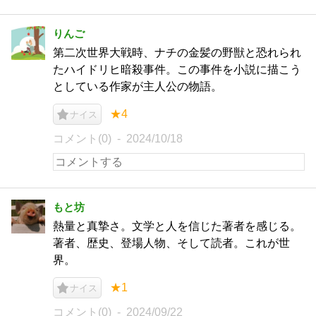
りんご
第二次世界大戦時、ナチの金髪の野獣と恐れられ
たハイドリヒ暗殺事件。この事件を小説に描こう
としている作家が主人公の物語。
★4
ナイス
コメント(0)
2024/10/18
もと坊
熱量と真摯さ。文学と人を信じた著者を感じる。
著者、歴史、登場人物、そして読者。これが世
界。
★1
ナイス
コメント(0)
2024/09/22