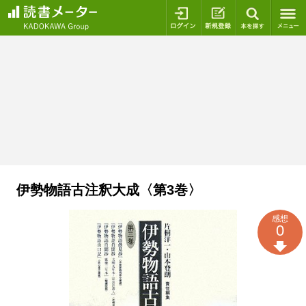
ログイン
新規登録
本を探
伊勢物語古注釈大成〈第3巻〉
感想
0