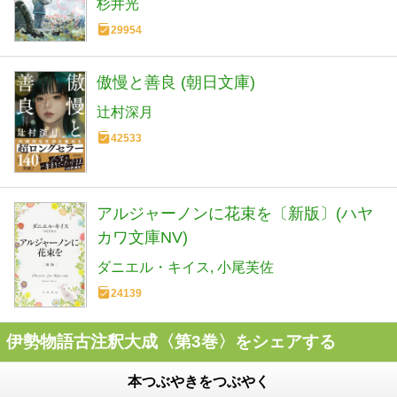
杉井光
29954
傲慢と善良 (朝日文庫)
辻村深月
42533
アルジャーノンに花束を〔新版〕(ハヤ
カワ文庫NV)
ダニエル・キイス
小尾芙佐
24139
伊勢物語古注釈大成〈第3巻〉をシェアする
本つぶやきをつぶやく