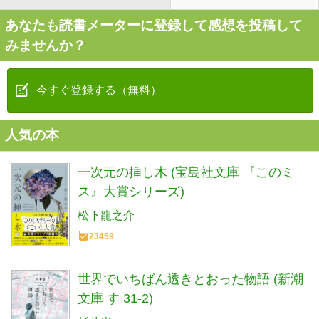
あなたも読書メーターに登録して感想を投稿して
みませんか？
今すぐ登録する（無料）
人気の本
一次元の挿し木 (宝島社文庫 『このミ
ス』大賞シリーズ)
松下龍之介
23459
世界でいちばん透きとおった物語 (新潮
文庫 す 31-2)