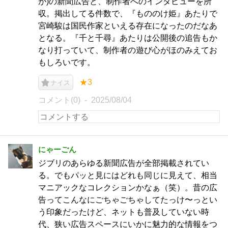
が)の新聞広告と、制作者へのインタビューを所
収。掲出してる件数で、『もののけ姫』あたりで
宮崎駿は国民作家といえる存在になったのだなあ
となる。『千と千尋』あたりは公開後の追告もか
なり打っていて、制作者の遊び心がほのみえてお
もしろいです。
★3
ナイス
コメント(0)
2025/08/04
にゃーごん
ジブリのあらゆる新聞広告が全部掲載されてい
る。でもパッと見にはどれも同じに見えて、相当
マニアックなコレクションかなぁ（笑）。昔の広
告ってこんなにごちゃごちゃしてたっけ〜っとい
う印象だったけど、ネットも普及していない時
代、狭い広告スペースにいかに魅力的な情報をつ