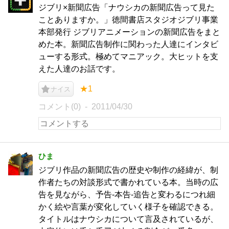
ジブリ×新聞広告「ナウシカの新聞広告って見た
ことありますか。」徳間書店スタジオジブリ事業
本部発行 ジブリアニメーションの新聞広告をまと
めた本。新聞広告制作に関わった人達にインタビ
ューする形式。極めてマニアック。大ヒットを支
えた人達のお話です。
★1
ナイス
コメント(0)
2011/04/30
ひま
ジブリ作品の新聞広告の歴史や制作の経緯が、制
作者たちの対談形式で書かれている本。当時の広
告を見ながら、予告-本告-追告と変わるにつれ細
かく絵や言葉が変化していく様子を確認できる。
タイトルはナウシカについて言及されているが、