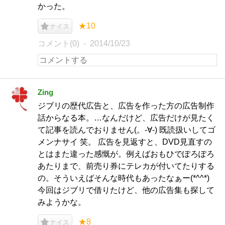
かった。
★10
ナイス
コメント(0)
2014/10/23
Zing
ジブリの歴代広告と、広告を作った方の広告制作
話からなる本。…なんだけど、広告だけが見たく
て記事を読んでおりません(。-∀-) 既読扱いしてゴ
メンナサイ 笑。 広告を見返すと、DVD見直すの
とはまた違った感慨が。例えばおもひでぽろぽろ
あたりまで、前売り券にテレカが付いてたりする
の。そういえばそんな時代もあったなぁー(*^^*)
今回はジブリで借りたけど、他の広告集も探して
みようかな。
★8
ナイス