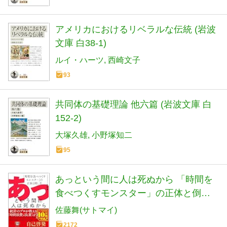
アメリカにおけるリベラルな伝統 (岩波
文庫 白38-1)
ルイ・ハーツ
西崎文子
93
共同体の基礎理論 他六篇 (岩波文庫 白
152-2)
大塚久雄
小野塚知二
95
あっという間に人は死ぬから 「時間を
食べつくすモンスター」の正体と倒し
方
佐藤舞(サトマイ)
2172