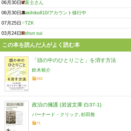
06月30日
富士さん
06月30日
akihiko810/アカウント移行中
07月25日
TZK
03月24日
shun sui
この本を読んだ人がよく読む本
「頭の中のひとりごと」を消す方法
鈴木裕介
342
政治の擁護 (岩波文庫 白37-1)
バーナード・クリック
杉田敦
71