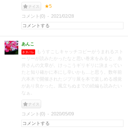
★5
ナイス
コメント(0)
2021/02/28
あんこ
もうすこしキャッチコピーがうまれるスト
ネタバレ
ーリーが読みたかったなと思い巻末をみると、糸
井さんの文章が。けっこうギリギリに決まってい
たと知り確かに本にし辛いかも…と思う。数年前
六本木で開催されたジブリ展を本で楽しめる感覚
があり良かった。風立ちぬまでの続編も読みたい
なぁ。
ナイス
コメント(0)
2020/05/09