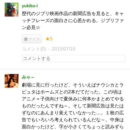
yukiko-i
歴代のジブリ映画作品の新聞広告を見ると、キャ
ッチフレーズの面白さに心惹かれる。ジブリファ
ン必見☆
★5
ナイス
コメント(0)
2015/07/19
みゃ～
劇場に見に行ったけど、そういえばナウシカとラ
ピュタはホームズとの2本だてだった。この頃は
アニメ＝子供向けで夏休みに何本かまとめてやる
ものだったんですね～。そして新聞広告は見たは
ずなのにあんまり覚えていなかった…。１枚の広
告でもいろいろ考えられているんだな～。中身は
面白かったけど、字が小さくてちょっと読みずら