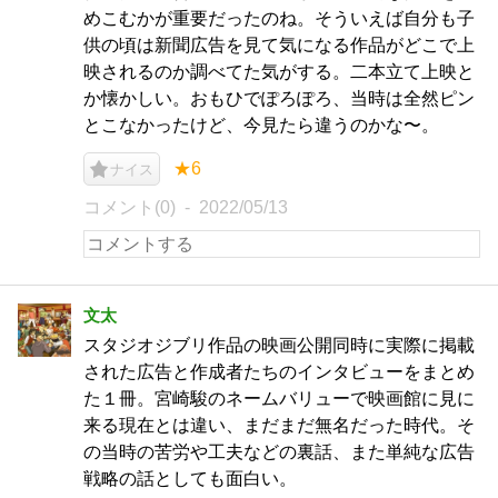
めこむかが重要だったのね。そういえば自分も子
供の頃は新聞広告を見て気になる作品がどこで上
映されるのか調べてた気がする。二本立て上映と
か懐かしい。おもひでぽろぽろ、当時は全然ピン
とこなかったけど、今見たら違うのかな〜。
★6
ナイス
コメント(0)
2022/05/13
文太
スタジオジブリ作品の映画公開同時に実際に掲載
された広告と作成者たちのインタビューをまとめ
た１冊。宮崎駿のネームバリューで映画館に見に
来る現在とは違い、まだまだ無名だった時代。そ
の当時の苦労や工夫などの裏話、また単純な広告
戦略の話としても面白い。