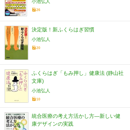
小池弘人
26
決定版！新ふくらはぎ習慣
小池弘人
20
ふくらはぎ「もみ押し」健康法 (静山社
文庫)
小池弘人
10
統合医療の考え方活かし方―新しい健
康デザインの実践