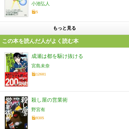
小池弘人
5
もっと見る
この本を読んだ人がよく読む本
成瀬は都を駆け抜ける
宮島未奈
12681
殺し屋の営業術
野宮有
9305