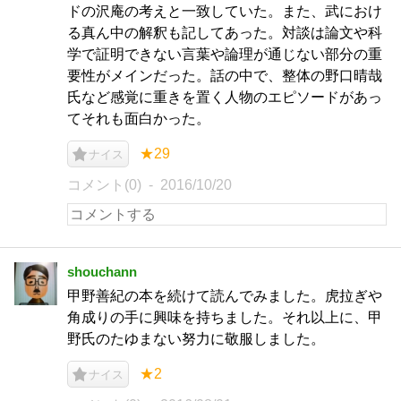
ドの沢庵の考えと一致していた。また、武におけ
る真ん中の解釈も記してあった。対談は論文や科
学で証明できない言葉や論理が通じない部分の重
要性がメインだった。話の中で、整体の野口晴哉
氏など感覚に重きを置く人物のエピソードがあっ
てそれも面白かった。
★29
ナイス
コメント(0)
2016/10/20
shouchann
甲野善紀の本を続けて読んでみました。虎拉ぎや
角成りの手に興味を持ちました。それ以上に、甲
野氏のたゆまない努力に敬服しました。
★2
ナイス