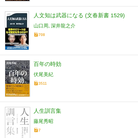
人文知は武器になる (文春新書 1529)
山口周
深井龍之介
708
百年の時効
伏尾美紀
3511
人生訓言集
藤尾秀昭
7