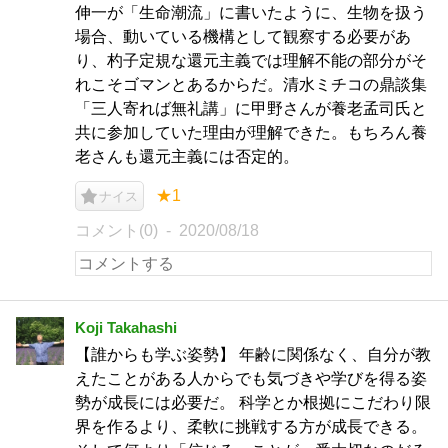
伸一が「生命潮流」に書いたように、生物を扱う
場合、動いている機構として観察する必要があ
り、杓子定規な還元主義では理解不能の部分がそ
れこそゴマンとあるからだ。清水ミチコの鼎談集
「三人寄れば無礼講」に甲野さんが養老孟司氏と
共に参加していた理由が理解できた。もちろん養
老さんも還元主義には否定的。
★1
ナイス
コメント(0)
2020/08/18
Koji Takahashi
【誰からも学ぶ姿勢】 年齢に関係なく、自分が教
えたことがある人からでも気づきや学びを得る姿
勢が成長には必要だ。 科学とか根拠にこだわり限
界を作るより、柔軟に挑戦する方が成長できる。