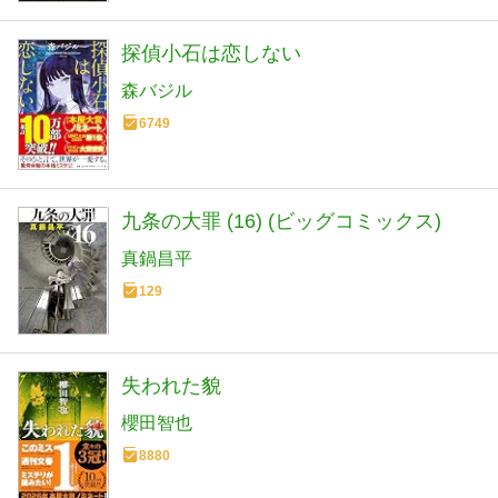
探偵小石は恋しない
森バジル
6749
九条の大罪 (16) (ビッグコミックス)
真鍋昌平
129
失われた貌
櫻田智也
8880