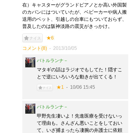
在）キャスターがグランドピアノとか高い外国製
のカバンにはついていたが、ベビーカーや病人搬
送用のベット、引越しの台車にもついておらず、
普及したのは阪神淡路の震災がきっかけ。
★6
ナイス
コメント(8)
2013/10/05
バトルランナ－
マタギの話はラジオでもしてた！隠すこ
とで逆にいろいろな動きが出てくる！
★1
10/06 15:45
ナイス
バトルランナ－
甲野先生凄いよ！先進医療を受けないっ
て理由も。さんざん悪いことをしておい
て、いざ捕まったら凄腕の弁護士に依頼