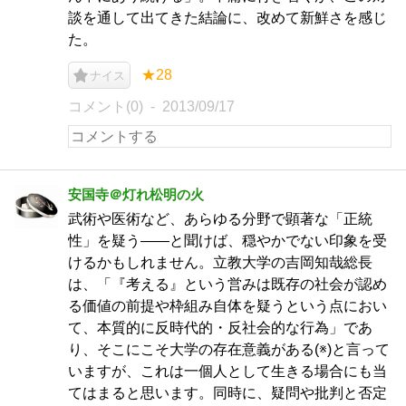
談を通して出てきた結論に、改めて新鮮さを感じ
た。
★28
ナイス
コメント(0)
2013/09/17
安国寺＠灯れ松明の火
武術や医術など、あらゆる分野で顕著な「正統
性」を疑う――と聞けば、穏やかでない印象を受
けるかもしれません。立教大学の吉岡知哉総長
は、「『考える』という営みは既存の社会が認め
る価値の前提や枠組み自体を疑うという点におい
て、本質的に反時代的・反社会的な行為」であ
り、そこにこそ大学の存在意義がある(※)と言って
いますが、これは一個人として生きる場合にも当
てはまると思います。同時に、疑問や批判と否定