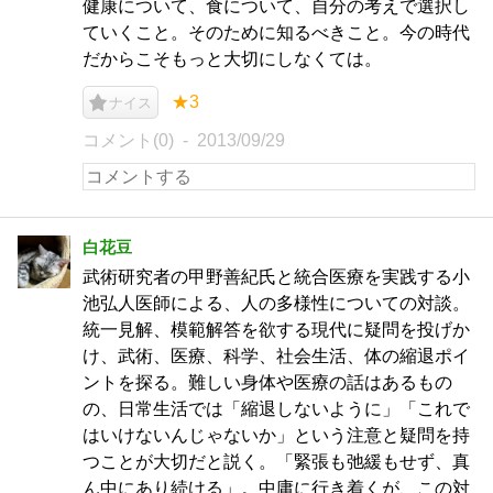
健康について、食について、自分の考えで選択し
ていくこと。そのために知るべきこと。今の時代
だからこそもっと大切にしなくては。
★3
ナイス
コメント(0)
2013/09/29
白花豆
武術研究者の甲野善紀氏と統合医療を実践する小
池弘人医師による、人の多様性についての対談。
統一見解、模範解答を欲する現代に疑問を投げか
け、武術、医療、科学、社会生活、体の縮退ポイ
ントを探る。難しい身体や医療の話はあるもの
の、日常生活では「縮退しないように」「これで
はいけないんじゃないか」という注意と疑問を持
つことが大切だと説く。「緊張も弛緩もせず、真
ん中にあり続ける」。中庸に行き着くが、この対