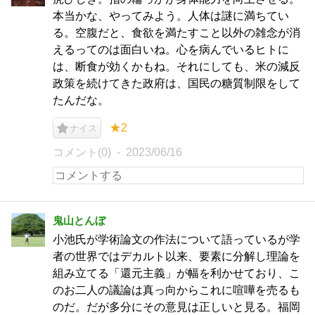
本当かな、やってみよう。人体は謎に満ちてい
る。空腹だと、食欲を満たすこと以外の雑念が消
えるってのは面白いね。心を病んでいるヒトに
は、断食が効くかもね。それにしても、米の減反
政策を続けてきた政府は、国民の糖質制限をして
たんだな。
★2
ナイス
コメント(0)
2023/06/16
鬼山とんぼ
小池氏が学術論文の作法について語っているが学
者の世界ではデカルト以来、要素に分解し理論を
組み立てる「還元主義」が幅を利かせており、こ
のお二人の議論は真っ向からこれに喧嘩を売るも
のだ。だが多分にその意見は正しいと見る。福岡