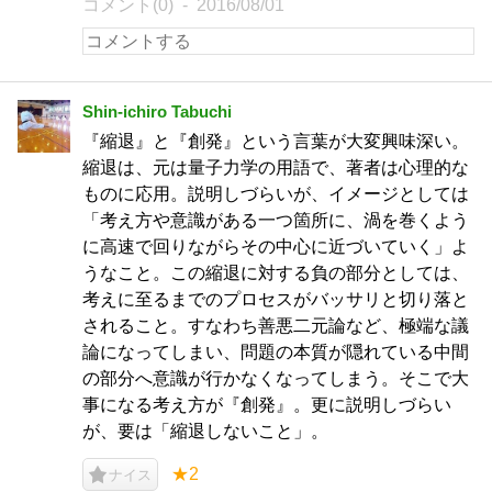
コメント(0)
2016/08/01
Shin-ichiro Tabuchi
『縮退』と『創発』という言葉が大変興味深い。
縮退は、元は量子力学の用語で、著者は心理的な
ものに応用。説明しづらいが、イメージとしては
「考え方や意識がある一つ箇所に、渦を巻くよう
に高速で回りながらその中心に近づいていく」よ
うなこと。この縮退に対する負の部分としては、
考えに至るまでのプロセスがバッサリと切り落と
されること。すなわち善悪二元論など、極端な議
論になってしまい、問題の本質が隠れている中間
の部分へ意識が行かなくなってしまう。そこで大
事になる考え方が『創発』。更に説明しづらい
が、要は「縮退しないこと」。
★2
ナイス