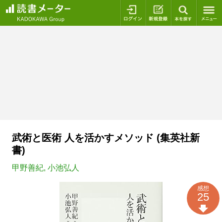
ログイン
新規登録
本を探
武術と医術 人を活かすメソッド (集英社新
書)
甲野善紀
,
小池弘人
感想
25