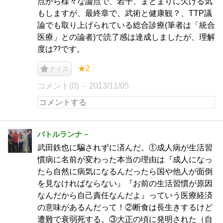
点から様々な論点で、若干、まとまりに欠ける気
もしますが、最終章で、武術と健康観？、TTP議
論でも取り上げられている総合診療(筆者は「統合
医療」との論者)で読了感は達成しましたが、理解
度は⁇です。
★2
ナイス
コメント(0)
2013/11/05
バトルランナ－
武田鉄也に騙されずに済んだ。①成人病が生活習
慣病に名前が変わった本当の理由は『成人になっ
たら自然に病気になるんだったら国や他人が面倒
を見なければならない』『お前の生活習慣が原因
なんだから自己責任なんだよ』っていう医療経済
の意味があるんだって！②断食は長生きするけど
遭難で衰弱死する。③大正の頃に発明された（自