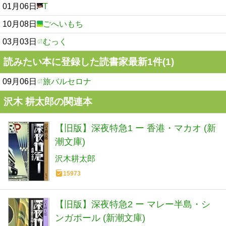
01月06日
T
10月08日
ごへいもち
03月03日
むっく
読みたい本に登録した読書家最新1件(1)
09月06日
旅バルセロナ
沢木 耕太郎の関連本
【旧版】深夜特急1 ー 香港・マカオ (新
潮文庫)
沢木耕太郎
15973
【旧版】深夜特急2 ー マレー半島・シ
ンガポール (新潮文庫)