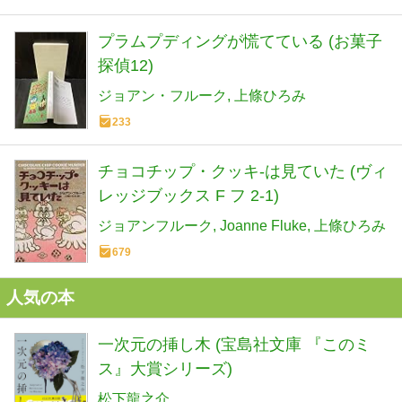
プラムプディングが慌てている (お菓子
探偵12)
ジョアン・フルーク
上條ひろみ
233
チョコチップ・クッキ-は見ていた (ヴィ
レッジブックス F フ 2-1)
ジョアンフルーク
Joanne Fluke
上條ひろみ
679
人気の本
一次元の挿し木 (宝島社文庫 『このミ
ス』大賞シリーズ)
松下龍之介