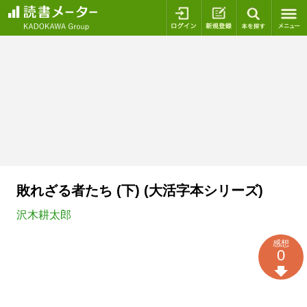
ログイン
新規登録
本を探
敗れざる者たち (下) (大活字本シリーズ)
沢木耕太郎
感想
0