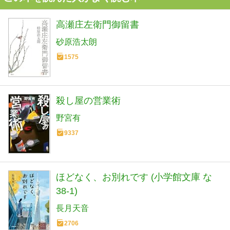
高瀬庄左衛門御留書
砂原浩太朗
1575
殺し屋の営業術
野宮有
9337
ほどなく、お別れです (小学館文庫 な
38-1)
長月天音
2706