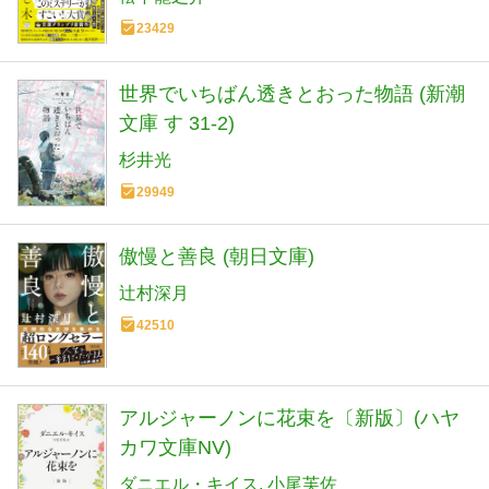
23429
世界でいちばん透きとおった物語 (新潮
文庫 す 31-2)
杉井光
29949
傲慢と善良 (朝日文庫)
辻村深月
42510
アルジャーノンに花束を〔新版〕(ハヤ
カワ文庫NV)
ダニエル・キイス
小尾芙佐