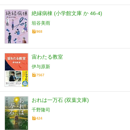
絶縁病棟 (小学館文庫 か 46-4)
垣谷美雨
968
宙わたる教室
伊与原新
7567
おれは一万石 (双葉文庫)
千野隆司
424