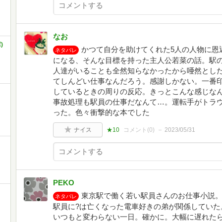
なお
)
かつて自分を助けてくれた5人の人物に恩
ネタバレ
になる、そんな目標を持った主人公若菜の話。駅
人達がいることも全然知らなかったから唖然とし
てしんどい仕事なんだろう。感謝しかない。一番
しているときの周りの反応。きっとこんな感じな
事故処理も駅員の仕事だなんて…。運転手がトラ
った。色々衝撃的な本でした
ナイス
★10
コメント(
0
)
2023/05/31
PEKO
東京駅で働く若い駅員さんのお仕事小説
ネタバレ
駅員に?は亡くなった電車好きの弟が関係していた
いつもと変わらない一日。確かに。大幅に遅れた