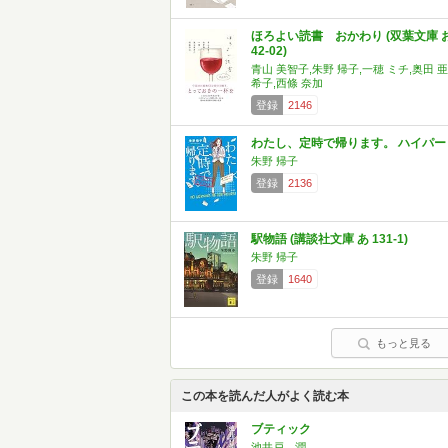
ほろよい読書 おかわり (双葉文庫 
42-02)
青山 美智子,朱野 帰子,一穂 ミチ,奥田 亜
希子,西條 奈加
登録
2146
わたし、定時で帰ります。 ハイパー
朱野 帰子
登録
2136
駅物語 (講談社文庫 あ 131-1)
朱野 帰子
登録
1640
もっと見る
この本を読んだ人がよく読む本
ブティック
池井戸 潤