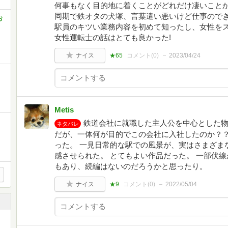
何事もなく目的地に着くことがどれだけ凄いことか
同期で鉄オタの犬塚、言葉遣い悪いけど仕事ので
お
駅員のキツい業務内容を初めて知ったし、女性を
女性運転士の話はとても良かった!
ナイス
★65
コメント(
0
)
2023/04/24
Metis
鉄道会社に就職した主人公を中心とした
ネタバレ
だが、一体何が目的でこの会社に入社したのか？
った。 一見日常的な駅での風景が、実はさまざま
感させられた。 とてもよい作品だった。 一部伏
もあり、続編はないのだろうかと思ったり。
ナイス
★9
コメント(
0
)
2022/05/04