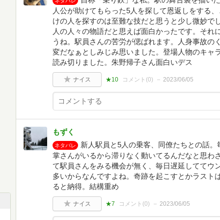
ネタバレ
人公が助けてもらった5人を探して恩返しをする、
けの人を探すのは至難な技だと思うと少し微妙でし
人の人々の物語だと思えば面白かったです。それ
うね。駅員さんの苦労が偲ばれます。人身事故の
変だなぁとしみじみ思いました。登場人物のキャ
読み切りました。朱野帰子さん面白いデス
ナイス
★10
コメント(
0
)
2023/06/05
もずく
新人駅員と5人の乗客、同僚たちとの話。
ネタバレ
掌さんがいるから滞りなく動いてるんだなと思わさ
て駅員さんをみる機会が無く、毎日遅延しててウン
多いからなんですよね。奇跡を起こすとかラスト
ると納得。結構重め
ナイス
★7
コメント(
0
)
2023/06/05