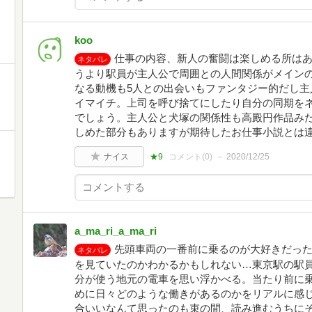
koo
仕事の内容、新人の奮闘は楽しめる所は
ネタバレ
うより駅員が主人公で周囲との人間関係がメイン
なる動機も5人との出会いもファンタジー的だし主
イマイチ。上司を呼び捨てにしたり自分の同期を
でしょう。主人公と犬塚の関係性も高殿円作品みた
しめた部分もありますが期待したお仕事小説とは
ナイス
★9
コメント(
0
)
2020/12/25
a_ma_ri_a_ma_ri
先頭車両の一番前に乗るのが大好きだっ
ネタバレ
を見ていたのかわかるかもしれない…東京駅の駅
分が使う地元の電車を思い浮かべる。当たり前に
めに日々どのような働きがあるのかをリアルに感
合いいなんて思ったのも束の間、読み進むうちに