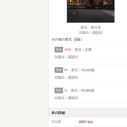
形式：単行本
出版社：講談社
その他の形式（β版）
形式：文庫
登録
1640
出版社：講談社
形式：Kindle版
登録
83
出版社：講談社
形式：Kindle版
登録
11
出版社：講談社
本の詳細
登録数
2607
登録