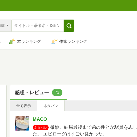
n和書
は
本ランキング
作家ランキング
感想・レビュー
72
全て表示
ネタバレ
MACO
微妙。結局最後まで弟の件とか駅員を志
ネタバレ
た。 エピローグはすごい良かった。