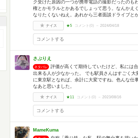
ク受けた原因の一つが携帯電話の撮影だったのも
権とかモラルとかあるでしょって思う。なんかえ
なりたくないねえ。あれから三者面談ドライブと
ナイス
★5
コメント(
0
)
2024/04/18
さぶりえ
評価が高くて期待していたけど、私には
ネタバレ
出来る人が少なかった。 でも駅員さんはすごく大
に東京駅となれば、余計に大変ですね。色んな仕
なあと思いました。
ナイス
★11
コメント(
0
)
2023/08/16
MameKuma
自称「乗り鉄」な私。駅の舞台裏を描い