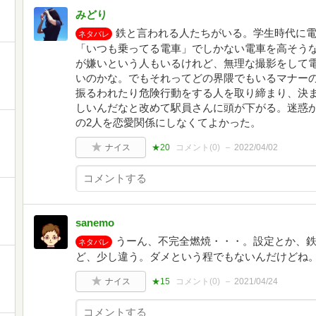
みどり
鉄と言われる人たちがいる。学生時代に
ネタバレ
「いつも乗ってる電車」でしかない電車を高そう
が嫌いという人もいるけれど、無理な撮影をして
いのかな。でもそれってどの界隈でもいるマナー
振るわれたり危険行動をする人を取り締まり、決
しいんだなと改めて駅員さんに頭が下がる。迷惑
の2人を恋愛関係にしなくてよかった。
ナイス
★20
コメント(
0
)
2022/04/02
sanemo
うーん、不完全燃焼・・・。設定とか、
ネタバレ
ど、少し違う。ダメという程でもないんだけどね
ナイス
★15
コメント(
0
)
2021/04/24