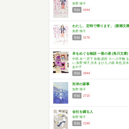
朱野 帰子
登録
4344
わたし、定時で帰ります。 (新潮文庫
朱野 帰子
登録
3176
本をめぐる物語 一冊の扉 (角川文庫)
中田 永一,宮下 奈都,原田 マハ,小手鞠 る
い,朱野 帰子,沢木 まひろ,小路 幸也,宮木
あや子
登録
2944
対岸の家事
朱野 帰子
登録
2715
会社を綴る人
朱野 帰子
登録
2190