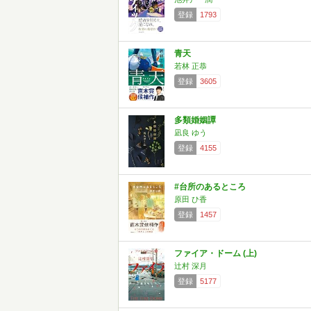
登録
1793
青天
若林 正恭
登録
3605
多類婚姻譚
凪良 ゆう
登録
4155
#台所のあるところ
原田 ひ香
登録
1457
ファイア・ドーム (上)
辻村 深月
登録
5177