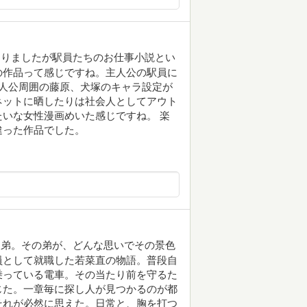
ありましたが駅員たちのお仕事小説とい
の作品って感じですね。主人公の駅員に
人公周囲の藤原、犬塚のキャラ設定が
ネットに晒したりは社会人としてアウト
いな女性漫画めいた感じですね。 楽
違った作品でした。
た弟。その弟が、どんな思いでその景色
員として就職した若菜直の物語。普段自
乗っている電車。その当たり前を守るた
じた。一章毎に探し人が見つかるのが都
それが必然に思えた。日常と、胸を打つ