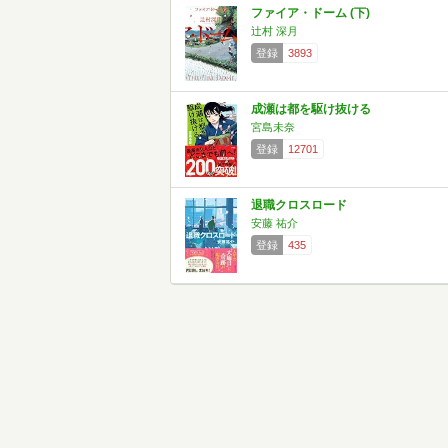
ファイア・ドーム (下)
辻村 深月
登録
3893
成瀬は都を駆け抜ける
宮島未奈
登録
12701
退職クロスロード
安藤 祐介
登録
435