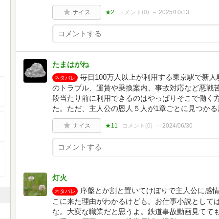
ナイス
★2
コメント(
0
)
2025/10/13
たまはがね
毎日100万人以上が利用する東京駅で新
ネタバレ
のトラブル、運賃や乗換案内、事故対応など悪戦
段当たり前に利用できるのはやっぱりそこで働く
た。ただ、主人公の恩人５人が1章ごとに見つかる
ナイス
★11
コメント(
0
)
2024/06/30
灯火
序盤とか割と置いてけぼりで主人公に感
ネタバレ
こに来た理由がわかるけども。お仕事小説として
な。大変な職業だと思うよ。鉄道事故動画見てて