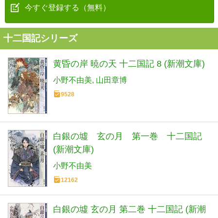
今すぐ登録する（無料）
十二国記シリーズ
黄昏の岸 暁の天 十二国記 8 (新潮文庫)
小野不由美
山田章博
9528
白銀の墟 玄の月 第一巻 十二国記
(新潮文庫)
小野不由美
12162
白銀の墟 玄の月 第二巻 十二国記 (新潮