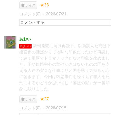
★33
ナイス
コメント(0)
2026/07/21
あおい
新刊発売に向け再読中。以前読んだ時は下
ネタバレ
級官吏の話ばかりで地味な印象だったけど再読し
てみて重厚でドラマチックだなと印象を改めまし
た。王や麒麟中心の華やかさはないものの国を支
える人達の実直な仕事ぶりと国を思う気持ちが心
に響きます。今回は凶悪事件を繰り返す罪人を死
刑にするかどうか思い悩む『落照の獄』が一番印
象に残りました。
★27
ナイス
コメント(0)
2026/07/15