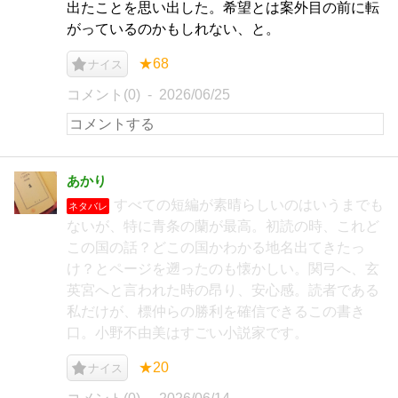
出たことを思い出した。希望とは案外目の前に転
がっているのかもしれない、と。
★68
ナイス
コメント(0)
2026/06/25
あかり
すべての短編が素晴らしいのはいうまでも
ネタバレ
ないが、特に青条の蘭が最高。初読の時、これど
この国の話？どこの国かわかる地名出てきたっ
け？とページを遡ったのも懐かしい。関弓へ、玄
英宮へと言われた時の昂り、安心感。読者である
私だけが、標仲らの勝利を確信できるこの書き
口。小野不由美はすごい小説家です。
★20
ナイス