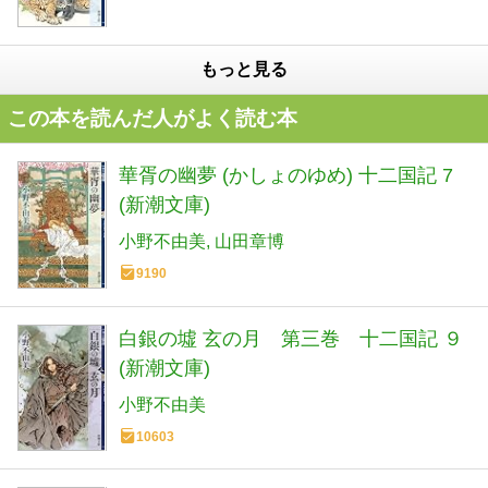
もっと見る
この本を読んだ人がよく読む本
華胥の幽夢 (かしょのゆめ) 十二国記 7
(新潮文庫)
小野不由美
山田章博
9190
白銀の墟 玄の月 第三巻 十二国記 ９
(新潮文庫)
小野不由美
10603