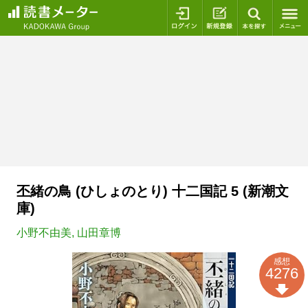
ログイン
新規登録
本を探
丕緒の鳥 (ひしょのとり) 十二国記 5 (新潮文
庫)
小野不由美
,
山田章博
感想
4276