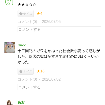
★★☆☆☆
★4
ナイス
コメント(0)
2026/07/05
naco
十二国記のガワをかぶった社会派小説って感じが
した。落照の獄は辛すぎて読むのに3日くらいか
かった
★18
ナイス
コメント(0)
2026/07/02
あお