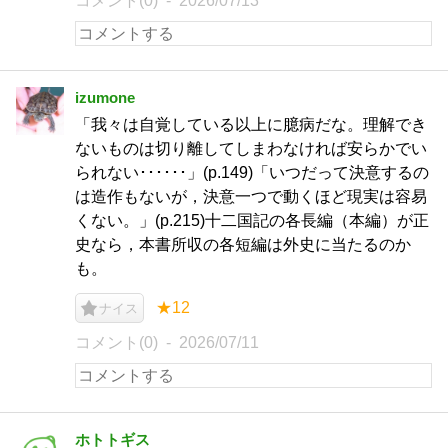
コメント(0)
2026/07/13
izumone
「我々は自覚している以上に臆病だな。理解でき
ないものは切り離してしまわなければ安らかでい
られない･･････」(p.149)「いつだって決意するの
は造作もないが，決意一つで動くほど現実は容易
くない。」(p.215)十二国記の各長編（本編）が正
史なら，本書所収の各短編は外史に当たるのか
も。
★12
ナイス
コメント(0)
2026/07/11
ホトトギス