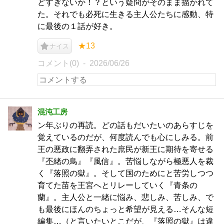
どすぎないか！？という疑問がそのまま描かれて
た。それでも必死に生きる主人公たちに感動、特
に最後の１話が好き。
★13
ナイス
コメント(0)
2026/06/26
混沌工房
ン年ぶりの再読。どの話もだいたいのあらすじを
覚えているのだが、何度読んでも心にしみる。前
王の悪政に翻弄された庶民が新王に期待を寄せる
『丕緒の鳥』『風信』。苦悩しながら極悪人を裁
く『落照の獄』。そして国のためにと苦労しつつ
育てた苗を王宮へとリレーしていく『青条の
蘭』。主人公と一緒に悩み、悲しみ、苦しみ、で
も最後にほんのちょっと希望が見える…そんな短
編集…（と言いたいとこだが、『落照の獄』は違