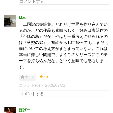
Mzo
十二国記の短編集。どれだけ世界を作り込んでい
るのか。どの作品も素晴らしく、好みは表題作の
『丕緒の鳥』だが、やはり一番考えさせられるの
は『落照の獄』。初読から13年経っても、まだ刑
罰についての考え方がまとまっていない。これは
本当に難しい問題で、よくこのシリーズにこのテ
ーマを持ち込んだな、という意味でも感心しま
す。
★25
ナイス
コメント(0)
2026/07/21
ほげー