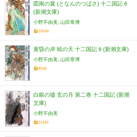
図南の翼 (となんのつばさ) 十二国記 6
(新潮文庫)
小野不由美
山田章博
10500
黄昏の岸 暁の天 十二国記 8 (新潮文庫)
小野不由美
山田章博
9528
白銀の墟 玄の月 第二巻 十二国記 (新潮
文庫)
小野不由美
11283