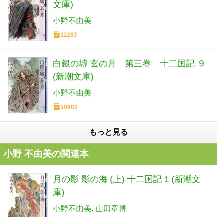
文庫)
小野不由美
11283
白銀の墟 玄の月 第三巻 十二国記 ９
(新潮文庫)
小野不由美
10603
もっと見る
小野 不由美の関連本
月の影 影の海 (上) 十二国記 1 (新潮文
庫)
小野不由美
山田章博