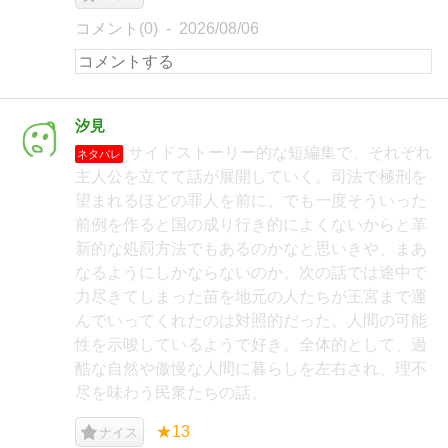
コメント(0)
2026/08/06
汐見
サイドストーリー的な短編集で、それぞれ
ネタバレ
主人公を立てて話が展開していく。司法で極刑を
望まれるほどの罪人を前に、でも一度そういった
前例を作ると国の成り行き的によくないからと革
新的な処罰方法でもあるのかなと思いきや、まあ
なるようにしかならないのか。次の話では途中で
力尽きてしまった苗を地元の人たちが王宮まで運
んでいってくれたのは対照的だった。人間の可能
性を示唆しているようで好き。全体的として、過
酷な自然や傲慢な人間に暮らしを左右され、理不
尽を味わう民衆たちの話。
★13
ナイス