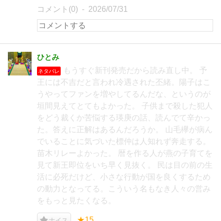
コメント(0)
2026/07/31
ひとみ
もうすぐ新刊発売だから読み直し中。 予
ネタバレ
王には不吉だと言われ冷遇された丕緒。陽子はこ
うやってファンを増やしてるんだな、というのが
垣間見えてとてもよかった。 子供まで殺した犯人
をどう裁くか苦悩する瑛庚の話、読んでて辛かっ
た。答えに正解はあるんだろうか。 山毛欅が病ん
でいることに気づいた標仲は人知れず奔走する。
苗木リレーよかった。 暦を作る人が燕の子育てを
見て新王即位をいち早く見抜く。 民は目の前の生
活に必死だけど、小さな行動が国を良くするため
の動力となってる。こういう名もなき人々の営み
をもっと見たくなる。
★15
ナイス