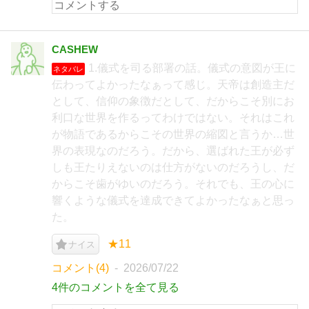
CASHEW
1.儀式を司る部署の話。儀式の意図が王に
ネタバレ
伝わってよかったなぁって感じ。天帝は創造主だ
として、信仰の象徴だとして、だからこそ別にお
利口な世界を作るってわけではない。それはこれ
が物語であるからこその世界の縮図と言うか…世
界の表現なのだろう。だから、選ばれた王が必ず
しも王たりえないのは仕方がないのだろうし、だ
からこそ歯がゆいのだろう。それでも、王の心に
響くような儀式を達成できてよかったなぁと思っ
た。
★11
ナイス
コメント(4)
2026/07/22
4件のコメントを全て見る