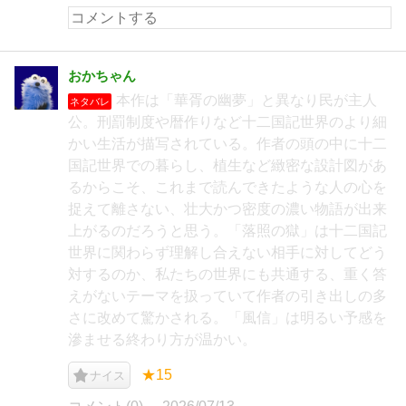
おかちゃん
本作は「華胥の幽夢」と異なり民が主人
ネタバレ
公。刑罰制度や暦作りなど十二国記世界のより細
かい生活が描写されている。作者の頭の中に十二
国記世界での暮らし、植生など緻密な設計図があ
るからこそ、これまで読んできたような人の心を
捉えて離さない、壮大かつ密度の濃い物語が出来
上がるのだろうと思う。「落照の獄」は十二国記
世界に関わらず理解し合えない相手に対してどう
対するのか、私たちの世界にも共通する、重く答
えがないテーマを扱っていて作者の引き出しの多
さに改めて驚かされる。「風信」は明るい予感を
滲ませる終わり方が温かい。
★15
ナイス