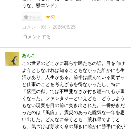
うな、鬱エンド）
★32
ナイス
コメント(0)
2026/06/25
あんこ
この世界のどこかに暮らす民たちの話。目を向け
ようとしなければ知ることもなかった誰かにも生
活があり、人生がある。前半は読んでいる間ずっ
と仕事のことを考えざるを得なかったし、特に
「落照の獄」では不甲斐なさが付き纏って心が重
くなった。ファンタジーといえども、どうしよう
もない現実を目の前に突き出された。一番好きだ
ったのは「風信」。震災のあった朧気な一年を思
い出した。どんなに辛くとも、荒れ果てようと
も、気づけば芽吹く命の輝きに確かに勝手に涙が