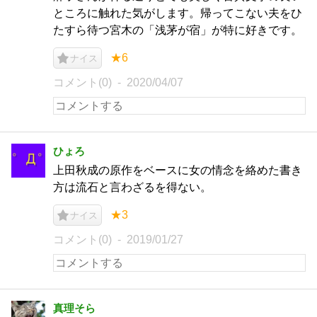
ところに触れた気がします。帰ってこない夫をひ
たすら待つ宮木の「浅茅が宿」が特に好きです。
★6
ナイス
コメント(0)
2020/04/07
ひょろ
上田秋成の原作をベースに女の情念を絡めた書き
方は流石と言わざるを得ない。
★3
ナイス
コメント(0)
2019/01/27
真理そら