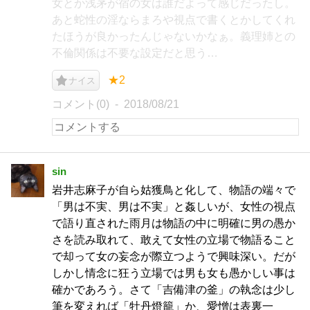
女とか浅茅が宿の女は誰だよって感じだったし。
あと蛇性の淫ならまろや視点で書くとかしてくれ
たほうが良かったんじゃないかなぁ。義理姉との
不倫関係は不要な設定だと思う…
★2
ナイス
コメント(0)
2018/08/21
sin
岩井志麻子が自ら姑獲鳥と化して、物語の端々で
「男は不実、男は不実」と姦しいが、女性の視点
で語り直された雨月は物語の中に明確に男の愚か
さを読み取れて、敢えて女性の立場で物語ること
で却って女の妄念が際立つようで興味深い。だが
しかし情念に狂う立場では男も女も愚かしい事は
確かであろう。さて「吉備津の釜」の執念は少し
筆を変えれば「牡丹燈籠」か、愛憎は表裏一