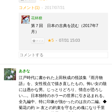
コメント(1)
2017/07/31
花林糖
第７回 日本の古典を読む（2017年7
月）
★5
07/31 15:03
ナイス
あきな
江戸時代に書かれた上田秋成の怪談集『雨月物
語』を、女性視点で描き直したもの。怖い女の陰
には愚かな男。じっとりどろり、情念が恐ろし
い…。日本独特のホラーの世界に引き込まれる。
全九編中、特に印象が強かったのは次の二編。◆
菊花の約 ≫ 友との約束を守るため魂になり千里