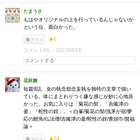
たまうさ
もはやオリジナルの上を行っているんじゃないか
という位、面白かった。
★6
ナイス
コメント(0)
2017/08/14
花林糖
短篇9話。女の執念怨念妄執を独特の文章で描い
ている。体にまとわりつく嫌な感じが妙に心地良
かった。お気に入りは「菊花の契」「吉備津の
釜」「蛇性の婬」。＜白峯/菊花の契/浅茅が宿/夢
応の鯉魚/仏法僧/吉備津の釜/蛇性の婬/青頭巾/貧福
論＞
★24
ナイス