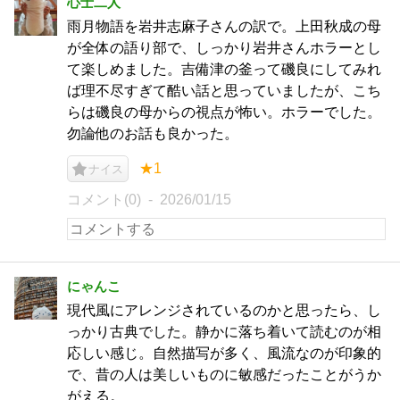
心士二人
雨月物語を岩井志麻子さんの訳で。上田秋成の母
が全体の語り部で、しっかり岩井さんホラーとし
て楽しめました。吉備津の釜って磯良にしてみれ
ば理不尽すぎて酷い話と思っていましたが、こち
らは磯良の母からの視点が怖い。ホラーでした。
勿論他のお話も良かった。
★1
ナイス
コメント(0)
2026/01/15
にゃんこ
現代風にアレンジされているのかと思ったら、し
っかり古典でした。静かに落ち着いて読むのが相
応しい感じ。自然描写が多く、風流なのが印象的
で、昔の人は美しいものに敏感だったことがうか
がえる。