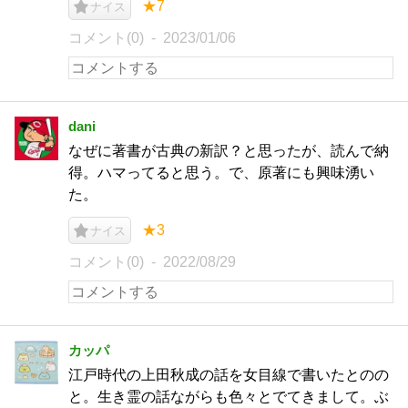
★7
ナイス
コメント(0)
2023/01/06
dani
なぜに著書が古典の新訳？と思ったが、読んで納
得。ハマってると思う。で、原著にも興味湧い
た。
★3
ナイス
コメント(0)
2022/08/29
カッパ
江戸時代の上田秋成の話を女目線で書いたとのの
と。生き霊の話ながらも色々とでてきまして。ぶ