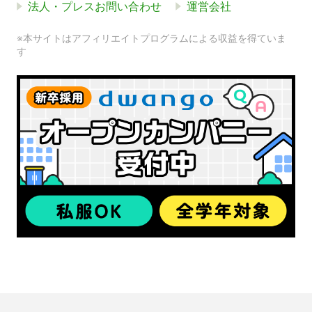
法人・プレスお問い合わせ
運営会社
※本サイトはアフィリエイトプログラムによる収益を得ていま
す