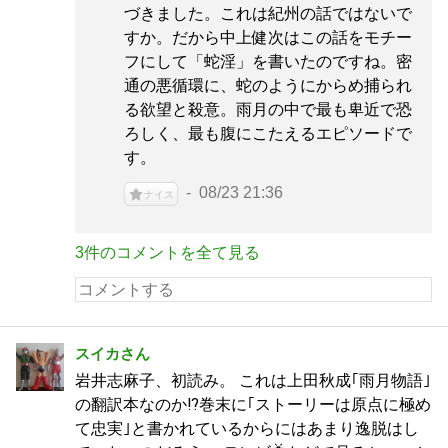
づきました。これは紀州の話ではないで
すか。だから中上健次はこの話をモチー
フにして「蛇淫」を書いたのですね。密
通の悪循環に、蛇のようにからめ捕られ
る欲望と殺意。雨月の中で最も卑近で恐
ろしく、最も腹にこたえるエピソードで
す。
08/23 21:36
ナイス
3件のコメントを全て見る
スイカさん
岩井志麻子、初読み。 これは上田秋成｢雨月物語｣
の翻訳本なのか⁉️巻末に｢ストーリーは原点に極め
て忠実｣と書かれているからにはあまり逸脱はし