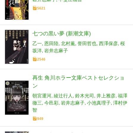
5621
七つの黒い夢 (新潮文庫)
乙一
恩田陸
北村薫
誉田哲也
西澤保彦
桜
坂洋
岩井志麻子
2546
再生 角川ホラー文庫ベストセレクショ
ン
朝宮運河
綾辻行人
鈴木光司
井上雅彦
福澤
徹三
今邑彩
岩井志麻子
小池真理子
澤村伊
智
949