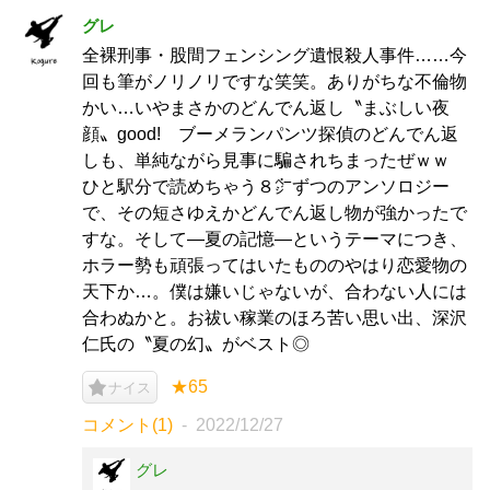
グレ
全裸刑事・股間フェンシング遺恨殺人事件……今
回も筆がノリノリですな笑笑。ありがちな不倫物
かい…いやまさかのどんでん返し〝まぶしい夜
顔〟good! ブーメランパンツ探偵のどんでん返
しも、単純ながら見事に騙されちまったぜｗｗ
ひと駅分で読めちゃう８㌻ずつのアンソロジー
で、その短さゆえかどんでん返し物が強かったで
すな。そして―夏の記憶―というテーマにつき、
ホラー勢も頑張ってはいたもののやはり恋愛物の
天下か…。僕は嫌いじゃないが、合わない人には
合わぬかと。お祓い稼業のほろ苦い思い出、深沢
仁氏の〝夏の幻〟がベスト◎
★65
ナイス
コメント(1)
2022/12/27
グレ