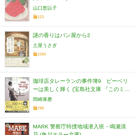
山口恵以子
123
謎の香りはパン屋から2
土屋うさぎ
1565
珈琲店タレーランの事件簿9 ピーベリ
ーは美しく輝く (宝島社文庫 『このミ
ス』大賞シリーズ)
岡崎琢磨
786
MARK 警察庁特捜地域潜入班・鳴瀬清
花 (角川ホラー文庫)