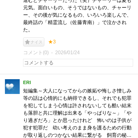
進むとチャーリーだった（笑）チャーリーは夏も
元気。面白いもの、そうではないもの、チャーリ
ー、その後が気になるもの、いろいろ楽しんで、
最終話の「精霊流し（佐藤青南）」で泣かされ
た。
★3
ナイス
コメント(0)
2026/01/24
ERI
短編集～大人になってからの嫉妬や悔しさ憎しみ
等の話は心情的にも納得できるし、それでも犯罪
を犯してしまう心情は許されないしても酷い結末
も落胆と共に理解は出来る「やっぱりな～」「や
り過ぎだろ」とか思ったけれど 怖いのは子供が
犯す犯罪だ 幼い考えのまま身を護るための行動
が取り返しのつかない結果に繋がる 飼育の秘…