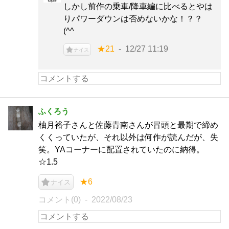
しかし前作の乗車/降車編に比べるとやは
りパワーダウンは否めないかな！？？
(^^ゞ
★21
12/27 11:19
ナイス
ふくろう
柚月裕子さんと佐藤青南さんが冒頭と最期で締め
くくっていたが、それ以外は何作が読んだが、失
笑。YAコーナーに配置されていたのに納得。
☆1.5
★6
ナイス
コメント(0)
2022/08/23