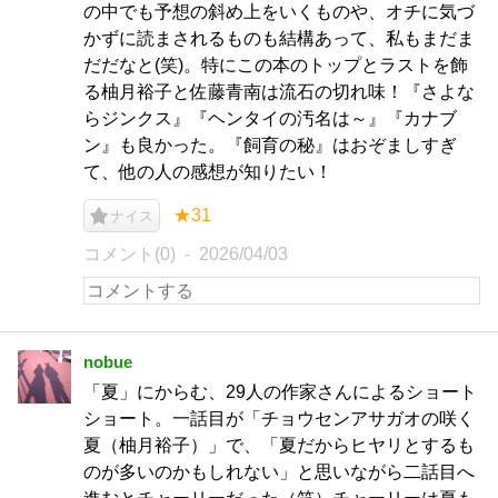
の中でも予想の斜め上をいくものや、オチに気づ
かずに読まされるものも結構あって、私もまだま
だだなと(笑)。特にこの本のトップとラストを飾
る柚月裕子と佐藤青南は流石の切れ味！『さよな
らジンクス』『ヘンタイの汚名は～』『カナブ
ン』も良かった。『飼育の秘』はおぞましすぎ
て、他の人の感想が知りたい！
★31
ナイス
コメント(0)
2026/04/03
nobue
「夏」にからむ、29人の作家さんによるショート
ショート。一話目が「チョウセンアサガオの咲く
夏（柚月裕子）」で、「夏だからヒヤリとするも
のが多いのかもしれない」と思いながら二話目へ