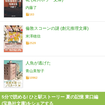
内藤了
183
倫敦スコーンの謎 (創元推理文庫)
米澤穂信
2529
人魚が逃げた
青山美智子
10962
5分で読める! ひと駅ストーリー 夏の記憶 東口編
(宝島社文庫)をシェアする