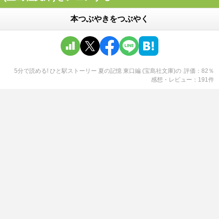
本つぶやきをつぶやく
5分で読める! ひと駅ストーリー 夏の記憶 東口編 (宝島社文庫)
の
評価
82
％
感想・レビュー
191
件