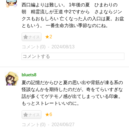
西口編よりは難しい。 1年後の夏 ひまわりの
朝 精霊流しが王道 中2ですから さよならジン
クスもおもしろい 亡くなった人の入口は夏。お盆
ともいう。 一番生命力強い季節なのにね。
★2
ナイス
コメント(0)
2024/08/13
bluets8
夏の記憶だからひと夏の思い出や背筋が凍る系の
怪談なんかを期待したのだが。奇をてらいすぎな
話が多くてゲテモノ感が出てしまっている印象。
もっとストレートいいのに。
★6
ナイス
コメント(0)
2024/06/27