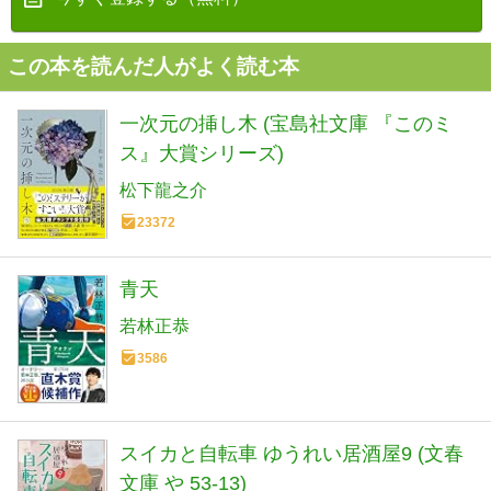
この本を読んだ人がよく読む本
一次元の挿し木 (宝島社文庫 『このミ
ス』大賞シリーズ)
松下龍之介
23372
青天
若林正恭
3586
スイカと自転車 ゆうれい居酒屋9 (文春
文庫 や 53-13)