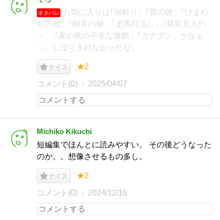
お気に入りは｢猫斬り」｢昔の彼」｢ひまわ
ネタバレ
りの朝」｢飼育の秘」｢走馬灯流し」｢菊島直人の
～」 ｢夏の夜の不幸な連鎖」｢カナブン」かなぁ
～。しぼりきれなかったな。
★2
ナイス
コメント(0)
2025/04/07
Michiko Kikuchi
短編集でほんとに読みやすい。 その後どうなった
のか。。想像させるもの多し。
★2
ナイス
コメント(0)
2024/12/16