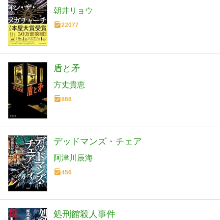
朝井リョウ
22077
盾と矛
方丈貴恵
868
デッドマンズ・チェア
阿津川辰海
456
処刑館殺人事件