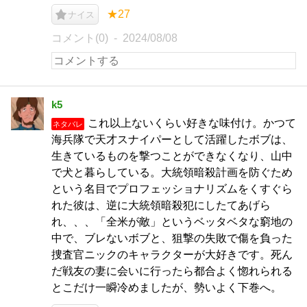
★27
ナイス
コメント(0)
2024/08/08
k5
これ以上ないくらい好きな味付け。かつて
ネタバレ
海兵隊で天才スナイパーとして活躍したボブは、
生きているものを撃つことができなくなり、山中
で犬と暮らしている。大統領暗殺計画を防ぐため
という名目でプロフェッショナリズムをくすぐら
れた彼は、逆に大統領暗殺犯にしたてあげら
れ、、、「全米が敵」というベッタベタな窮地の
中で、ブレないボブと、狙撃の失敗で傷を負った
捜査官ニックのキャラクターが大好きです。死ん
だ戦友の妻に会いに行ったら都合よく惚れられる
とこだけ一瞬冷めましたが、勢いよく下巻へ。