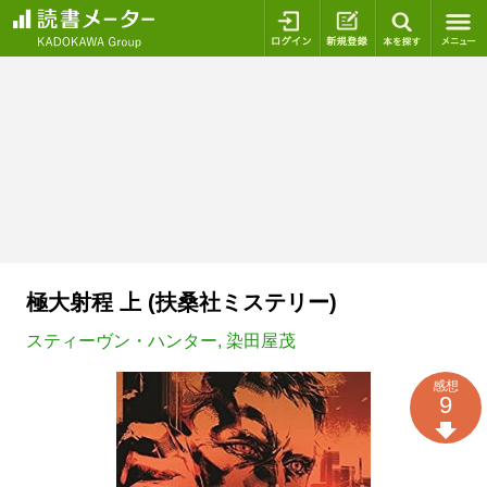
ログイン
新規登録
本を探
極大射程 上 (扶桑社ミステリー)
スティーヴン・ハンター
,
染田屋茂
感想
9