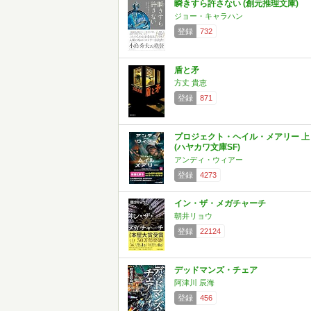
瞬きすら許さない (創元推理文庫)
ジョー・キャラハン
登録
732
盾と矛
方丈 貴恵
登録
871
プロジェクト・ヘイル・メアリー 上
(ハヤカワ文庫SF)
アンディ・ウィアー
登録
4273
イン・ザ・メガチャーチ
朝井リョウ
登録
22124
デッドマンズ・チェア
阿津川 辰海
登録
456