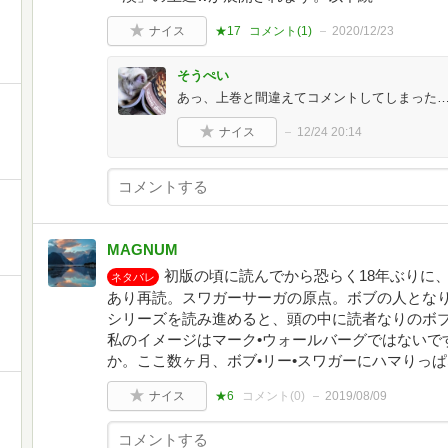
ナイス
★17
コメント(
1
)
2020/12/23
そうぺい
あっ、上巻と間違えてコメントしてしまった
ナイス
12/24 20:14
MAGNUM
初版の頃に読んでから恐らく18年ぶりに
ネタバレ
あり再読。スワガーサーガの原点。ボブの人とな
シリーズを読み進めると、頭の中に読者なりのボ
私のイメージはマーク•ウォールバーグではないで
か。ここ数ヶ月、ボブ•リー•スワガーにハマりっ
ナイス
★6
コメント(
0
)
2019/08/09