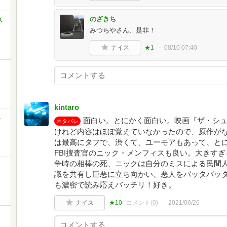
のざきち
ス
みつちやさん、是非！
ナイス
★1
08/10 07:40
kintaro
ス
面白い。とにかく面白い。映画『ザ・シュ
ネタバレ
けれど内容はほぼ覚えていなかったので、原作が
は最高にタフで、渋くて、ユーモアもあって、と
FBI捜査官のニック・メンフィスも良い。大きす
争時の相棒の死、ニックは自分のミスによる民間
識を共有し巨悪に立ち向かい、悪人をバッタバッ
も濃密で読み応えバッチリ！好き。
ナイス
★10
コメント(
0
)
2021/06/26