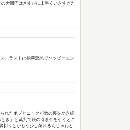
での大団円はさすがに上手くいきすぎだ
ンス。ラストは勧善懲悪でハッピーエン
けられたボブとニックが敵の裏をかき続
のとき」と裁判で銃の引き金を引くとこ
の裏切りとかもう少し削れるんじゃねと