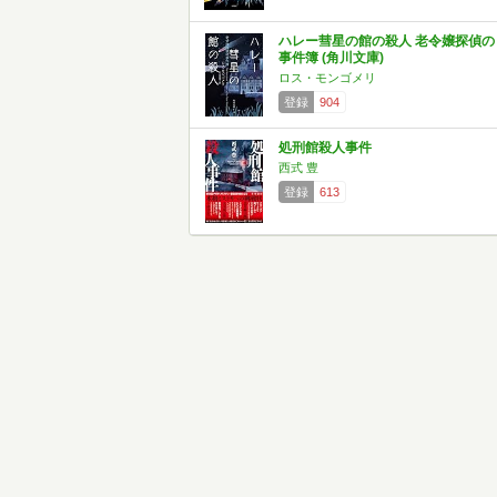
ハレー彗星の館の殺人 老令嬢探偵の
事件簿 (角川文庫)
ロス・モンゴメリ
登録
904
処刑館殺人事件
西式 豊
登録
613