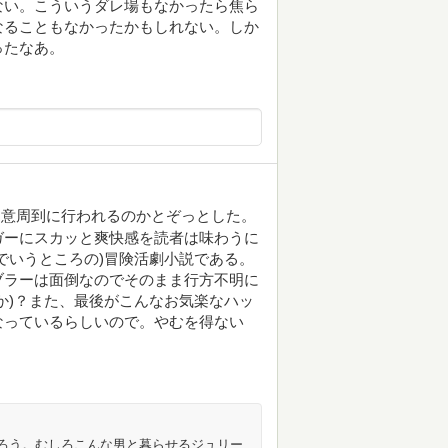
ない。こういうダレ場もなかったら焦ら
なることもなかったかもしれない。しか
ったなあ。
用意周到に行われるのかとぞっとした。
ガーにスカッと爽快感を読者は味わうに
でいうところの)冒険活劇小説である。
ブラーは面倒なのでそのまま行方不明に
か)？また、最後がこんなお気楽なハッ
なっているらしいので。やむを得ない
ろう。むしろこんな男と暮らせるジュリー