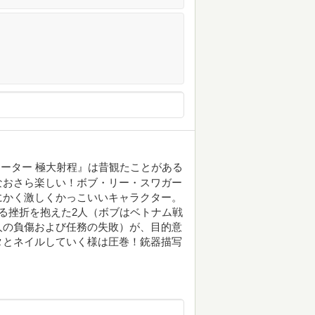
ーター 極大射程』は昔観たことがある
なおさら楽しい！ボブ・リー・スワガー
にかく激しくかっこいいキャラクター。
ぎる挫折を抱えた2人（ボブはベトナム戦
人の負傷および任務の失敗）が、目的意
タとネイルしていく様は圧巻！銃器描写