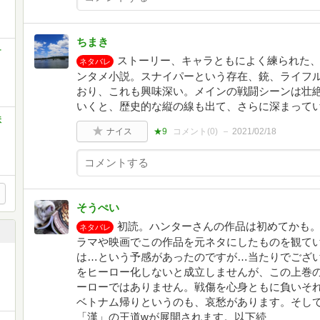
ちまき
テ
ストーリー、キャラともによく練られた
ネタバレ
ンタメ小説。スナイパーという存在、銃、ライフ
おり、これも興味深い。メインの戦闘シーンは壮
いくと、歴史的な縦の線も出て、さらに深まって
扶
ナイス
★9
コメント(
0
)
2021/02/18
そうぺい
初読。ハンターさんの作品は初めてかも。
ネタバレ
ラマや映画でこの作品を元ネタにしたものを観て
は…という予感があったのですが…当たりでござ
をヒーロー化しないと成立しませんが、この上巻
ーローではありません。戦傷を心身ともに負いそ
ベトナム帰りというのも、哀愁があります。そし
「漢」の王道wが展開されます。以下続