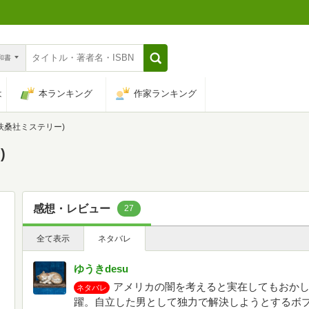
n和書
は
本ランキング
作家ランキング
(扶桑社ミステリー)
)
感想・レビュー
27
全て表示
ネタバレ
ゆうきdesu
アメリカの闇を考えると実在してもおか
ネタバレ
躍。自立した男として独力で解決しようとするボ