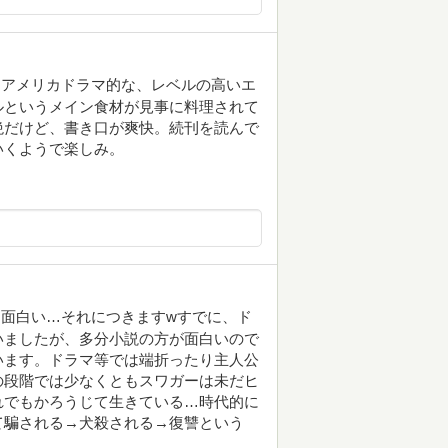
、アメリカドラマ的な、レベルの高いエ
ルというメイン食材が見事に料理されて
絶だけど、書き口が爽快。続刊を読んで
いくようで楽しみ。
面白い…それにつきますwすでに、ド
いましたが、多分小説の方が面白いので
います。ドラマ等では端折ったり主人公
の段階では少なくともスワガーは未だヒ
れでもかろうじて生きている…時代的に
て騙される→犬殺される→復讐という