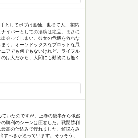
撃手としてボブは孤独、世捨て人、寡黙
スナイパーとしての凄腕は絶品。まさに
に出会ってしまい、彼女の危機を救わな
しまう。オーソドックスなプロットな展
マニアでも何でもないけれど、ライフル
うのは人だから、人間にも動物にも無く
諦めていたのですが、上巻の後半から俄然
での勝利のシーンは圧巻した。戦闘勝利
に最高の仕込みで痺れました。解説をみ
出すべきか迷っています。そうそう、