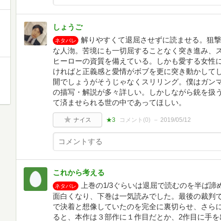
しょうご
解りやすくて退屈させずに読ませる。狙
ネタバレ
な人沕。苦境にも一切屈することなく突き進み、
ヒーローの資質を備えている。しかも愛する女性
ければと正義感と愛情がボブを更に突き動かして
開でしょうがそうじゃなくスリリング。僕はガン
の描写・解説が多々詳しい。しかしながら銃を扱
て済ませられる世の中であってほしい。
ナイス
★3
コメント(
0
)
2019/05/12
これから考える
上巻の1/3ぐらいは退屈で読むのを半ば
ネタバレ
面白くなり、下巻は一気読みでした。最後の裁判
で決着と想像していたのを完全に裏切らせ、さら
ると、本作は３部作に１作目だとか、2作目に手を