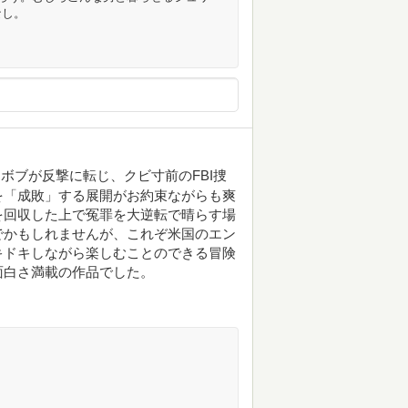
なし。
ボブが反撃に転じ、クビ寸前のFBI捜
を「成敗」する展開がお約束ながらも爽
を回収した上で冤罪を大逆転で晴らす場
でかもしれませんが、これぞ米国のエン
キドキしながら楽しむことのできる冒険
面白さ満載の作品でした。