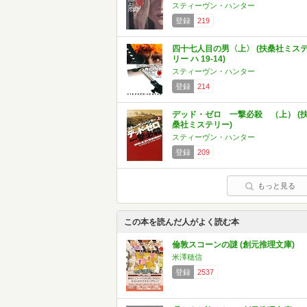
スティーヴン・ハンター
登録
219
四十七人目の男〈上〉 (扶桑社ミス
リー ハ 19-14)
スティーヴン・ハンター
登録
214
デッド・ゼロ 一撃必殺 （上） (
桑社ミステリー)
スティーヴン・ハンター
登録
209
もっと見る
この本を読んだ人がよく読む本
倫敦スコーンの謎 (創元推理文庫)
米澤穂信
登録
2537