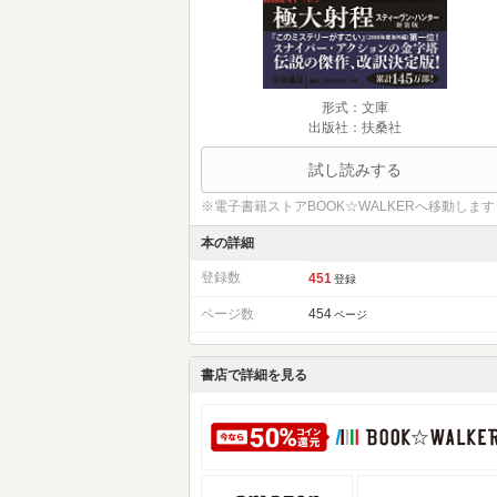
形式：文庫
出版社：扶桑社
試し読みする
※電子書籍ストアBOOK☆WALKERへ移動します
本の詳細
登録数
451
登録
ページ数
454
ページ
書店で詳細を見る