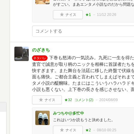
がすごい。まあエンタメ小説なのだから問題
ナイス
★1
11/12 20:26
のざきち
下巻も怒涛の一気読み。九死に一生を得た
ネタバレ
査官で誠意が取り柄のニックを相棒に首謀者たち
快すぎます。また舞台を法廷に移した終盤で伏線
面も痛快。ご都合主義と言われてしまえばそれま
タメ小説の醍醐味。たまにはこういうハラハラド
小説も悪くない。上下巻の長さを感じさせない、
ナイス
★32
コメント(
2
)
2024/08/09
みつちや@多忙中
これはいつか読もうと決めました。
ナイス
★2
08/10 00:25