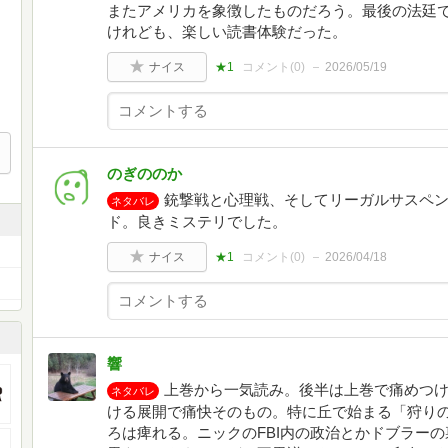
またアメリカを象徴したものだろう。最後の法廷
けれども、楽しい読書体験だった。
ナイス
★1
コメント(
0
)
2026/05/19
のぎののか
銃撃戦と心理戦、そしてリーガルサスペ
ネタバレ
ド。良きミステリでした。
ナイス
★1
コメント(
0
)
2026/04/18
響
上巻から一気読み。後半は上巻で痛めつ
ネタバレ
ける展開で痛快そのもの。特に丘で始まる「狩り
ろは痺れる。ニックのFBI内の政治とかドブラー