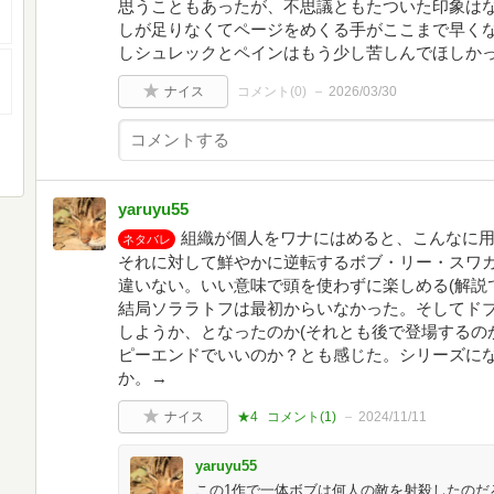
思うこともあったが、不思議ともたついた印象は
しが足りなくてページをめくる手がここまで早く
しシュレックとペインはもう少し苦しんでほしか
ナイス
コメント(
0
)
2026/03/30
yaruyu55
組織が個人をワナにはめると、こんなに
ネタバレ
それに対して鮮やかに逆転するボブ・リー・スワ
違いない。いい意味で頭を使わずに楽しめる(解説
結局ソララトフは最初からいなかった。そしてド
しようか、となったのか(それとも後で登場するの
ピーエンドでいいのか？とも感じた。シリーズに
か。→
ナイス
★4
コメント(
1
)
2024/11/11
yaruyu55
この1作で一体ボブは何人の敵を射殺したのだ