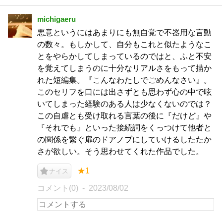
michigaeru
悪意というにはあまりにも無自覚で不器用な言動
の数々。もしかして、自分もこれと似たようなこ
とをやらかしてしまっているのではと、ふと不安
を覚えてしまうのに十分なリアルさをもって描か
れた短編集。『こんなわたしでごめんなさい』。
このセリフを口には出さずとも思わず心の中で呟
いてしまった経験のある人は少なくないのでは？
この自虐とも受け取れる言葉の後に『だけど』や
『それでも』といった接続詞をくっつけて他者と
の関係を繋ぐ扉のドアノブにしていけるしたたか
さが欲しい。そう思わせてくれた作品でした。
★1
ナイス
コメント(0)
2023/08/02