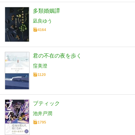
多類婚姻譚
凪良ゆう
4164
君の不在の夜を歩く
窪美澄
1120
ブティック
池井戸潤
1795