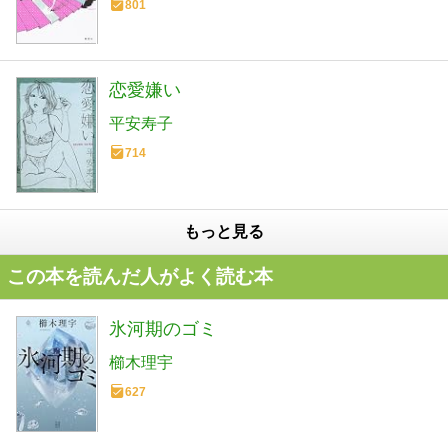
801
恋愛嫌い
平安寿子
714
もっと見る
この本を読んだ人がよく読む本
氷河期のゴミ
櫛木理宇
627