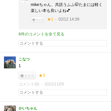
mikeちゃん、共読うふふ🤭たまには軽く
楽しい本も良いよね💕
★1
02/12 14:39
ナイス
6件のコメントを全て見る
こなつ
1
★3
ナイス
コメント(0)
2022/11/05
かいちゃん