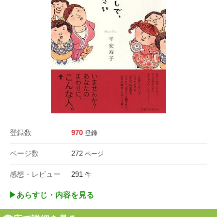
登録数
970
登録
ページ数
272
ページ
感想・レビュー
291
件
▶︎あらすじ・内容を見る