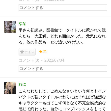
なな
平さん初読み。図書館で タイトルに惹かれて読
んだら 大正解。どれも面白かった。元気になれ
る。他の作品も ぜひ追いかけたい。
★21
ナイス
コメント(0)
2021/07/04
れに
こんなわたしで、ごめんなさいという何ともイン
パクトの強いタイトルのわりにはそれほど強烈な
キャラクターも出てこず何となく不完全燃焼的な
感じで終わった。自分にコンプレックスをもって