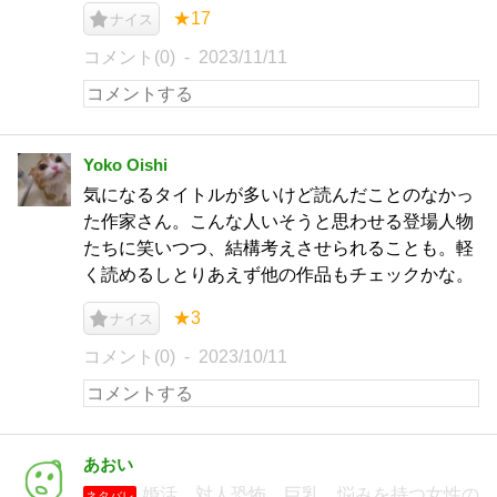
★17
ナイス
コメント(0)
2023/11/11
Yoko Oishi
気になるタイトルが多いけど読んだことのなかっ
た作家さん。こんな人いそうと思わせる登場人物
たちに笑いつつ、結構考えさせられることも。軽
く読めるしとりあえず他の作品もチェックかな。
★3
ナイス
コメント(0)
2023/10/11
あおい
婚活、対人恐怖、巨乳。悩みを持つ女性の
ネタバレ