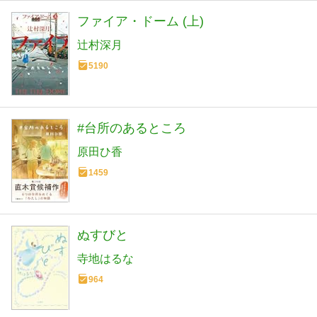
ファイア・ドーム (上)
辻村深月
5190
#台所のあるところ
原田ひ香
1459
ぬすびと
寺地はるな
964