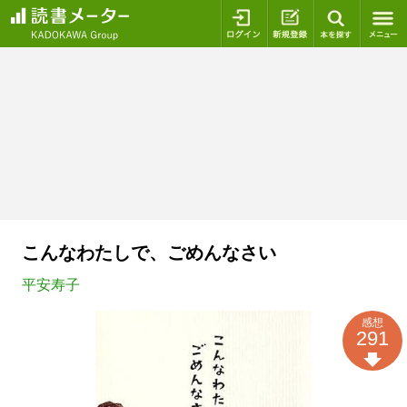
ログイン
新規登録
本を探
こんなわたしで、ごめんなさい
平安寿子
感想
291