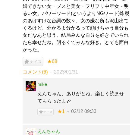
婚できない女・ブスと美女・フリフリ中年女・明
るい女。パワーワード(というよりNGワード)炸裂
のあけすけな台詞の数々。女の嫌な所も沢山出て
くるけど、分かるよ分かるって頷けちゃう自分も
女だなあと思う。結局みんな自分を好きでいられ
たら幸せだね。明るくてみんな好き。とても面白
かった。
★68
ナイス
コメント(6)
2023/01/31
mike
えんちゃん、ありがとね。楽しく読ませ
てもらったよ🎶
★1
02/12 09:33
ナイス
えんちゃん