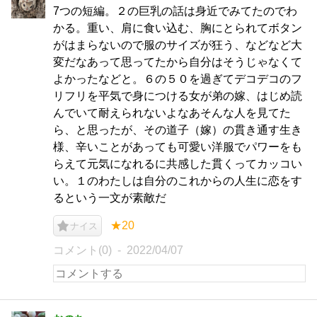
7つの短編。２の巨乳の話は身近でみてたのでわ
かる。重い、肩に食い込む、胸にとられてボタン
がはまらないので服のサイズが狂う、などなど大
変だなあって思ってたから自分はそうじゃなくて
よかったなどと。６の５０を過ぎてデコデコのフ
リフリを平気で身につける女が弟の嫁、はじめ読
んでいて耐えられないよなあそんな人を見てた
ら、と思ったが、その道子（嫁）の貫き通す生き
様、辛いことがあっても可愛い洋服でパワーをも
らえて元気になれるに共感した貫くってカッコい
い。１のわたしは自分のこれからの人生に恋をす
るという一文が素敵だ
★20
ナイス
コメント(0)
2022/04/07