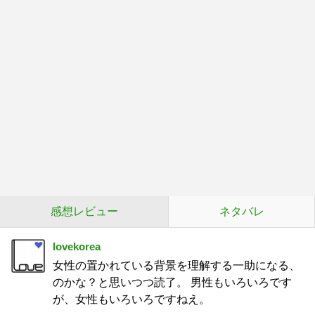
感想レビュー
ネタバレ
lovekorea
女性の置かれている背景を理解する一助になる、
のかな？と思いつつ読了。 男性もいろいろです
が、女性もいろいろですねえ。