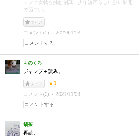
ェフに食戟を挑む創真。少年漫画らしい熱い展開
で面白い。
ナイス
コメント(0)
2022/01/03
ものくろ
ジャンプ＋読み。
★3
ナイス
コメント(0)
2021/11/08
鍋茶
再読。