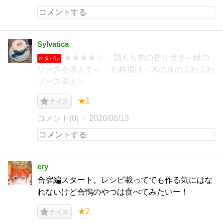
Sylvatica
★★★★☆ ・鶏もも肉の香り焼き～緑の
ネタバレ
ソースを添えて～ ・お柿揚げ～木の芽のふわふわ
ソース添え～
★1
ナイス
コメント(0)
2020/06/13
ery
合宿編スタート。レシピ載ってても作る気にはな
れないけど合鴨のやつは食べてみたいー！
★2
ナイス