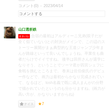
コメント(0)
2023/04/14
山口透析鉄
合宿の最初はアルディーニ兄弟(双子だが
ネタバレ
全く似ていない)との対決がメインで、この辺のス
トーリー展開がまぁ典型的な王道ジャンプ少年ま
んが路線といって良いんでしょうね。卒業生も曲
者だらけでイイですね。 後半は田所さんが退学に
なりそう、ということでソーマ君が四宮シェフに
食戟を挑むところまで。 巻末は佐伯俊氏のデビュ
ー作などで、画力は最初からかなり完成されてい
て、なるほど、tosh名義で既に成人まんがの分野
で描かれていたというのも分かりますね。(画力が
高い方が、かなりいますからね)
★7
ナイス