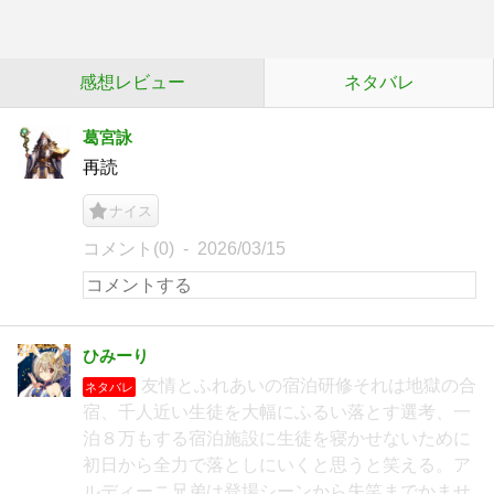
感想レビュー
ネタバレ
葛宮詠
再読
ナイス
コメント(0)
2026/03/15
ひみーり
友情とふれあいの宿泊研修それは地獄の合
ネタバレ
宿、千人近い生徒を大幅にふるい落とす選考、一
泊８万もする宿泊施設に生徒を寝かせないために
初日から全力で落としにいくと思うと笑える。ア
ルディーニ兄弟は登場シーンから失笑までかませ