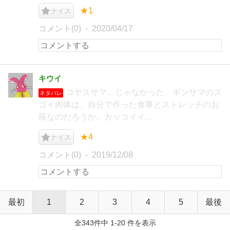
★1
ナイス
コメント(0)
2020/04/17
キウイ
コヤスサマ…じゃなかった、ギンサマのス
ネタバレ
ゴイ肉体は、自分で作った食事とストレッチのお
蔭なのだろうか。カッコイイ…
★4
ナイス
コメント(0)
2019/12/08
最初
1
2
3
4
5
最後
全343件中 1-20 件を表示