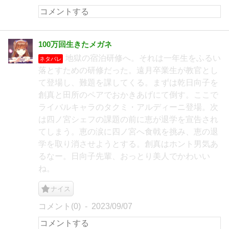
100万回生きたメガネ
地獄の宿泊研修へ。それは一年生をふるい
ネタバレ
落とすための研修だった。遠月卒業生が教官とし
て登場し、難題を課してくる。まずは乾日向子を
創真と田所のペアでおかきあげにて倒す。ここで
ライバルキャラのタクミ・アルディーニ登場。次
は四ノ宮シェフの課題の前に恵が退学を宣告され
てしまう。恵の涙に四ノ宮へ食戟を挑み、恵の退
学を取り消させようとする。創真はホント男気あ
るなー。日向子先輩、おっとり美人でかわいい
ね。
ナイス
コメント(0)
2023/09/07