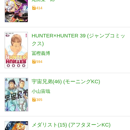
414
HUNTER×HUNTER 39 (ジャンプコミッ
クス)
冨樫義博
594
宇宙兄弟(46) (モーニングKC)
小山宙哉
305
メダリスト(15) (アフタヌーンKC)