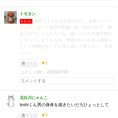
トモタン
高校でよくやる合宿だけど、超厳しい！！
ネタバレ
クリアしないと退学!?究極に追い詰められて、腕
を上げていくんだろうな。緩いとただの修学旅行
になってしまうもんね。創真のひらめきは素晴ら
しい！時間がなくても落ち着いて慌てない、見習
いたい。
★1
ナイス
コメント(0)
2023/07/20
北白川にゃんこ
toshiくん男の身体を描きたいだろひょっとして
★5
ナイス