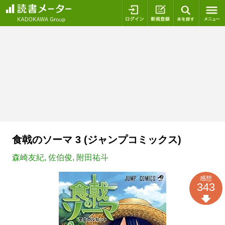
ログイン
新規登録
本を探
食戟のソーマ 3 (ジャンプコミックス)
森崎友紀
,
佐伯俊
,
附田祐斗
感想
343