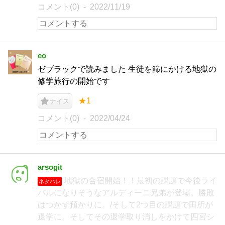
コメント(0)
2022/11/19
eo
ゼブラックで読みました 生徒を篩にかける地獄の
修学旅行の開始です
★1
ナイス
コメント(0)
2022/04/24
arsogit
地獄の合宿開始！！最初の課題で今後ライ
ネタバレ
バルになりそうなアルディーニ兄弟が登場。勝敗
はつかず預かりに。/そして2つ目の課題で田所が
退学に。そしてその退学取り消しをかけて四宮シ