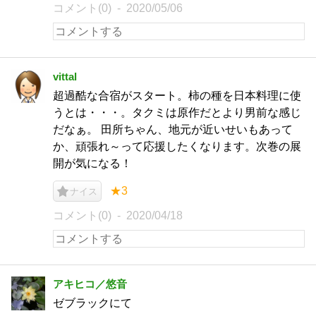
コメント(0)
2020/05/06
vittal
超過酷な合宿がスタート。柿の種を日本料理に使
うとは・・・。タクミは原作だとより男前な感じ
だなぁ。 田所ちゃん、地元が近いせいもあって
か、頑張れ～って応援したくなります。次巻の展
開が気になる！
★3
ナイス
コメント(0)
2020/04/18
アキヒコ／悠音
ゼブラックにて