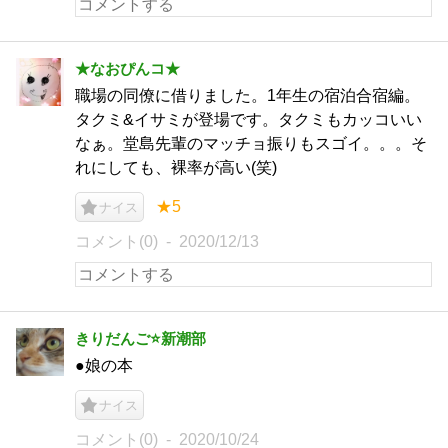
★なおぴんコ★
職場の同僚に借りました。1年生の宿泊合宿編。
タクミ&イサミが登場です。タクミもカッコいい
なぁ。堂島先輩のマッチョ振りもスゴイ。。。そ
れにしても、裸率が高い(笑)
★5
ナイス
コメント(0)
2020/12/13
きりだんご⭐️新潮部
●娘の本
ナイス
コメント(0)
2020/10/24