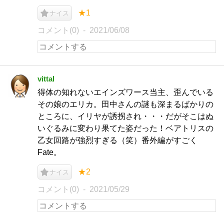
★1
ナイス
コメント(0)
2021/06/08
vittal
得体の知れないエインズワース当主、歪んでいる
その娘のエリカ。田中さんの謎も深まるばかりの
ところに、イリヤが誘拐され・・・だがそこはぬ
いぐるみに変わり果てた姿だった！ベアトリスの
乙女回路が強烈すぎる（笑）番外編がすごく
Fate。
★2
ナイス
コメント(0)
2021/05/29