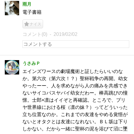
雨月
電子書籍
ナイス
コメント(0)
2019/02/02
うさみＰ
エインズワースの劇場魔術と証したらいいのな
か。第六次（第六次！？）聖杯戦争の再開。幼女
やったーー、人を求めながら人の痛みを共感でき
ないサイコパスヤバイ幼女だわー。棒高跳びの憧
憬。士郎×凛はイイぞと再確認。ところで、プリ
ヤ世界線における桜（凛の妹？）ってどういった
立ち位置なのか。これまでの友達をやめる覚悟が
ないとオタクとは友達になれない。ＢＬ坂は下り
しかない。だから一緒に聖杯の泥を浴びて沼に墜