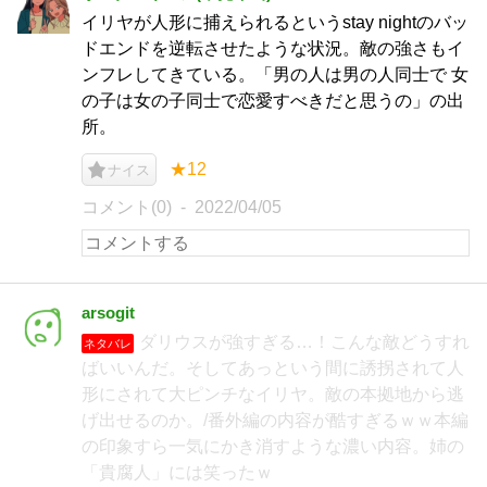
イリヤが人形に捕えられるというstay nightのバッ
ドエンドを逆転させたような状況。敵の強さもイ
ンフレしてきている。「男の人は男の人同士で 女
の子は女の子同士で恋愛すべきだと思うの」の出
所。
★12
ナイス
コメント(0)
2022/04/05
arsogit
ダリウスが強すぎる…！こんな敵どうすれ
ネタバレ
ばいいんだ。そしてあっという間に誘拐されて人
形にされて大ピンチなイリヤ。敵の本拠地から逃
げ出せるのか。/番外編の内容が酷すぎるｗｗ本編
の印象すら一気にかき消すような濃い内容。姉の
「貴腐人」には笑ったｗ