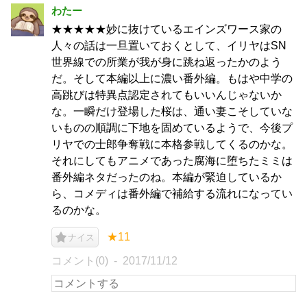
わたー
★★★★★妙に抜けているエインズワース家の
人々の話は一旦置いておくとして、イリヤはSN
世界線での所業が我が身に跳ね返ったかのよう
だ。そして本編以上に濃い番外編。もはや中学の
高跳びは特異点認定されてもいいんじゃないか
な。一瞬だけ登場した桜は、通い妻こそしていな
いものの順調に下地を固めているようで、今後プ
リヤでの士郎争奪戦に本格参戦してくるのかな。
それにしてもアニメであった腐海に堕ちたミミは
番外編ネタだったのね。本編が緊迫しているか
ら、コメディは番外編で補給する流れになってい
るのかな。
★11
ナイス
コメント(0)
2017/11/12