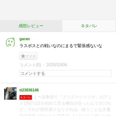
感想レビュー
ネタバレ
garan
ラスボスとの戦いなのにまるで緊張感ないな
ナイス
コメント(0)
2025/10/06
tt23836148
えー諸事情で『プリズマ☆イリヤ』のアニ
ネタバレ
メ1期の1話を初めて見る機会が会ったんですけれ
ど、それが原作通りならそれは、紛うことなき魔
法少女モノだったんですが、いよいよこのシリー