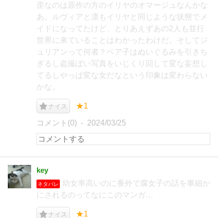
歪なのは原作の方のイリヤのオマージュなんかな
あ。ルヴィアと凛もイリヤと同じような状態でメ
イドになってたけど、とりあえずあの2人も並行
世界に来ていることはわかったわけだ。そしてジ
ュリアンって何者？ベア子はぬいぐるみを引きち
ぎるし盗撮ぽい写真をいじくり回して変な妄想し
てるしやっぱ変な女だなという印象は変わらない
かな。
★1
ナイス
コメント(0)
2024/03/25
key
幼女率高いのに番外で腐女子の話を事細か
ネタバレ
にされるのってなにこのマンガ…
★1
ナイス