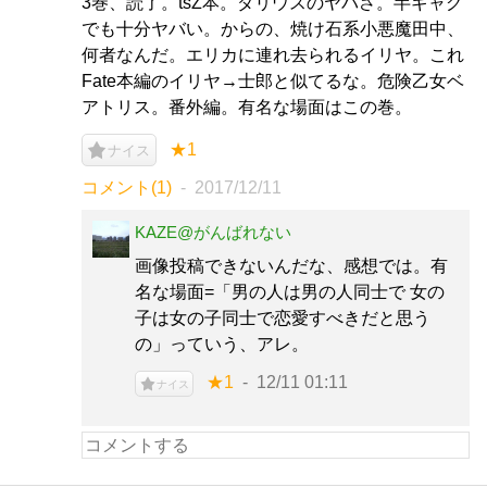
3巻、読了。tsZ本。ダリウスのヤバさ。半ギャグ
でも十分ヤバい。からの、焼け石系小悪魔田中、
何者なんだ。エリカに連れ去られるイリヤ。これ
Fate本編のイリヤ→士郎と似てるな。危険乙女ベ
アトリス。番外編。有名な場面はこの巻。
★1
ナイス
コメント(1)
2017/12/11
KAZE@がんばれない
画像投稿できないんだな、感想では。有
名な場面=「男の人は男の人同士で 女の
子は女の子同士で恋愛すべきだと思う
の」っていう、アレ。
★1
12/11 01:11
ナイス