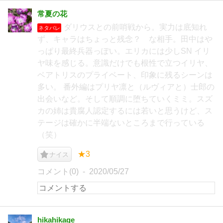
常夏の花
ダリウスとの前哨戦から。実力は底知れ
ネタバレ
ず、キャラはちょっと残念？ な相手。田中はや
っぱり最終兵器っぽい。エリカには少しSN イリ
ヤ味を感じる。意識だけでも根性で立つイリヤ、
ベアトリスのプライベート、印象に残るシーンは
多い。 番外編はプリヤ凛と（ルヴィアと）士郎の
出会いなど。そして順調に堕ちていくミミ。スズ
カの姉は貴腐人認定するには若いと思うけど、ス
テージは確かに半端ないところまで行っている
（笑）
★3
ナイス
コメント(0)
2020/05/27
hikahikage_