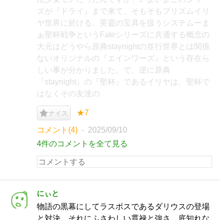
ズが『ドライ』まで来て、そもそもプリズムイリ
ヤ世界に於ける、英靈の宝具を扱うシステムーま
ぁ聖杯戦争というFateシリーズに共通する概念の
大元はどうやら原典staynightの並行世界とは関係
ないオリジナルの『エインワーズ』という存在ら
しい事が分かりました。で、逆に原典
『staynight』の『聖杯』であるイリヤは、聖杯で
はなくその友達の
★7
ナイス
コメント(4)
2025/09/10
4件のコメントを全て見る
にぃと
物語の黒幕にしてラスボスであるダリウスの登場
と対決。それにふさわしい貫禄と強さ、底知れな