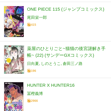
ONE PIECE 115 (ジャンプコミックス)
尾田栄一郎
415
薬屋のひとりごと~猫猫の後宮謎解き手
帳~ (22) (サンデーGXコミックス)
日向夏
しのとうこ
倉田三ノ路
196
HUNTER X HUNTER16
冨樫義博
2966