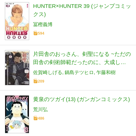
HUNTER×HUNTER 39 (ジャンプコミッ
クス)
冨樫義博
594
片田舎のおっさん、剣聖になる ~ただの
田舎の剣術師範だったのに、大成した
弟子たちが俺を放ってくれない件~ 9 (9)
佐賀崎しげる
鍋島テツヒロ
乍藤和樹
(ヤングチャンピオンコミックス)
209
黄泉のツガイ(13) (ガンガンコミックス)
荒川弘
486