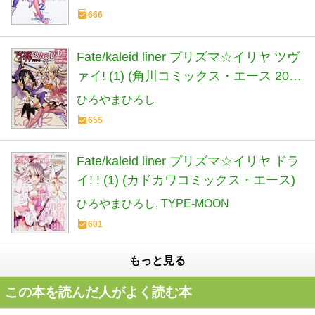
666
Fate/kaleid liner プリズマ☆イリヤ ツヴ
ァイ! (1) (角川コミックス・エース 200-
3)
ひろやまひろし
655
Fate/kaleid liner プリズマ☆イリヤ ドラ
イ! ! (1) (カドカワコミックス・エース)
ひろやまひろし
TYPE-MOON
601
もっと見る
この本を読んだ人がよく読む本