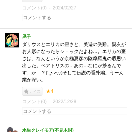
コメント(0)
2024/02/27
凪子
ダリウスとエリカの歪さと、美遊の受難。親友が
お人形になったらショックだよね…。エリカの歪
さは、なんというか京極夏彦の陰摩羅鬼の瑕思い
出した。ベアトリスの…あの…なにが捗るんで
す、か…？|ૂ•ᴗ•⸝⸝)そして伝説の番外編。うーん
業が深い。
★4
ナイス
コメント(0)
2022/12/28
水生クレイモア(不見木叫)