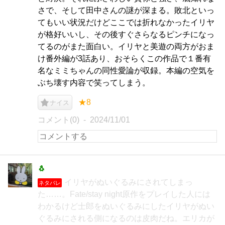
さで、そして田中さんの謎が深まる。敗北といっ
てもいい状況だけどここでは折れなかったイリヤ
が格好いいし、その後すぐさらなるピンチになっ
てるのがまた面白い。イリヤと美遊の両方がおま
け番外編が3話あり、おそらくこの作品で１番有
名なミミちゃんの同性愛論が収録。本編の空気を
ぶち壊す内容で笑ってしまう。
★8
ナイス
コメント(0)
2024/11/01
🐧
イリヤがぬいぐるみにされてしまっ
ネタバレ
た……。Fate/stay night原作をプレイした人には
わかるけど士郎をぬいぐるみにしたイリヤがぬい
ぐるみにされる側になるのは皮肉だね。エリカが