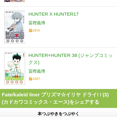
HUNTER X HUNTER17
冨樫義博
2976
HUNTER×HUNTER 38 (ジャンプコミッ
クス)
冨樫義博
1007
Fate/kaleid liner プリズマ☆イリヤ ドライ! ! (3)
(カドカワコミックス・エース)をシェアする
本つぶやきをつぶやく