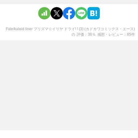
Fate/kaleid liner プリズマ☆イリヤ ドライ! ! (3) (カドカワコミックス・エース)
の
評価
36
％
感想・レビュー
85
件