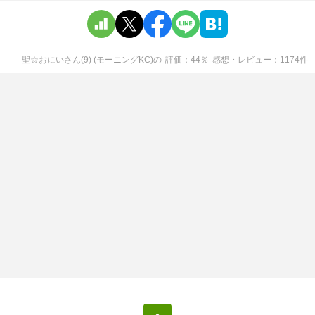
聖☆おにいさん(9) (モーニングKC)
の
評価
44
％
感想・レビュー
1174
件