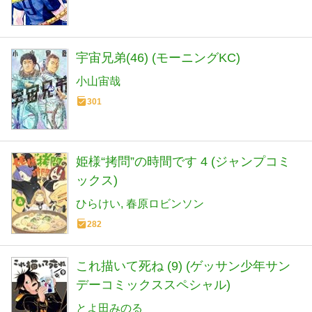
宇宙兄弟(46) (モーニングKC)
小山宙哉
301
姫様“拷問”の時間です 4 (ジャンプコミ
ックス)
ひらけい
春原ロビンソン
282
これ描いて死ね (9) (ゲッサン少年サン
デーコミックススペシャル)
とよ田みのる