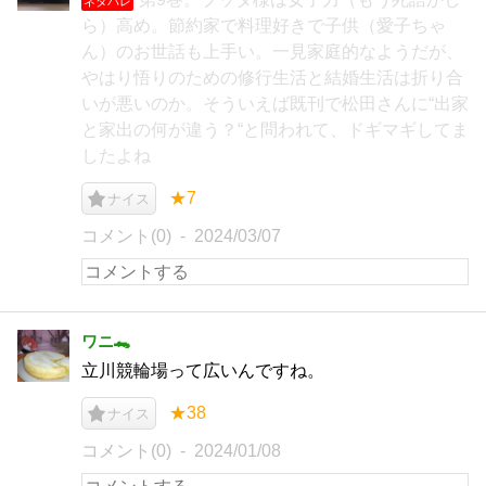
ネタバレ
ら）高め。節約家で料理好きで子供（愛子ちゃ
ん）のお世話も上手い。一見家庭的なようだが、
やはり悟りのための修行生活と結婚生活は折り合
いが悪いのか。そういえば既刊で松田さんに“出家
と家出の何が違う？“と問われて、ドギマギしてま
したよね
★7
ナイス
コメント(0)
2024/03/07
ワニ🐊
立川競輪場って広いんですね。
★38
ナイス
コメント(0)
2024/01/08