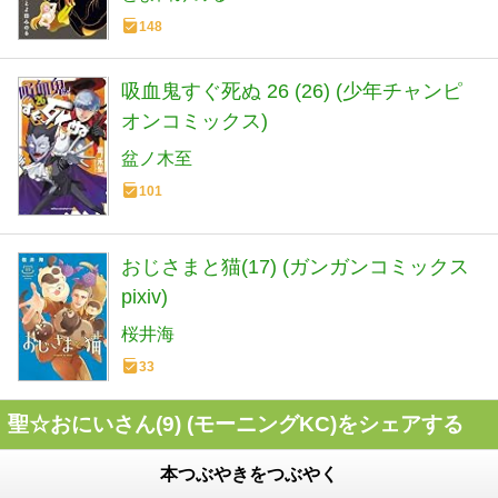
148
吸血鬼すぐ死ぬ 26 (26) (少年チャンピ
オンコミックス)
盆ノ木至
101
おじさまと猫(17) (ガンガンコミックス
pixiv)
桜井海
33
聖☆おにいさん(9) (モーニングKC)をシェアする
本つぶやきをつぶやく