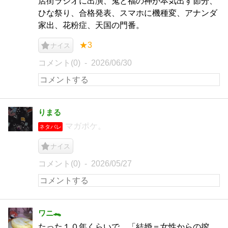
店街ラジオに出演、鬼と福の神が本気出す節分、
ひな祭り、合格発表、スマホに機種変、アナンダ
家出、花粉症、天国の門番。
★3
ナイス
コメント(0)
2026/06/30
りまる
マガポケ。
ネタバレ
ナイス
コメント(0)
2026/05/27
ワニ🐊
たった１０年くらいで、「結婚＝女性からの搾