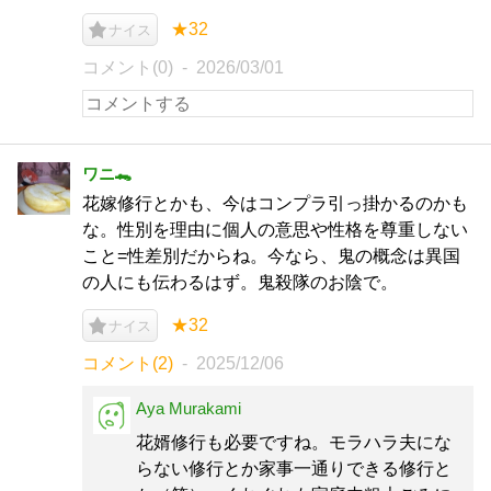
★32
ナイス
コメント(0)
2026/03/01
ワニ🐊
花嫁修行とかも、今はコンプラ引っ掛かるのかも
な。性別を理由に個人の意思や性格を尊重しない
こと=性差別だからね。今なら、鬼の概念は異国
の人にも伝わるはず。鬼殺隊のお陰で。
★32
ナイス
コメント(2)
2025/12/06
Aya Murakami
花婿修行も必要ですね。モラハラ夫にな
らない修行とか家事一通りできる修行と