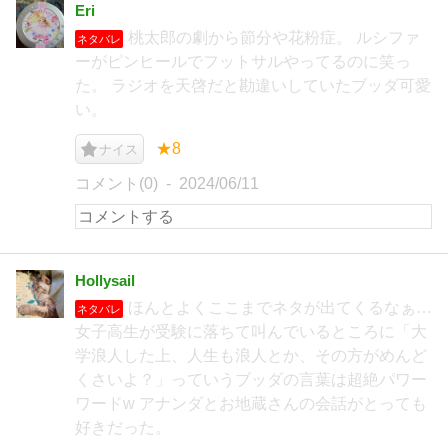
Eri
桃太郎の劇から節分や花粉症。 ルシファ
ネタバレ
ーがピンヒールでフットサルやってるのに笑っ
た。 ラジオを天啓だと勘違いしていたブッダ可愛
い。
★8
ナイス
コメント(0)
2024/06/11
Hollysail
ほんとよくここまでネタが出てくるなぁ…
ネタバレ
女子高生が受験に落ちて叫んでいるところに「大
学浪人した上、人生も浪人とか、その方がめんど
くさいよ？」っていうブッダの言葉は超絶パワー
ワードw アナンダとお地蔵さんの会話がとっても
好きだった。