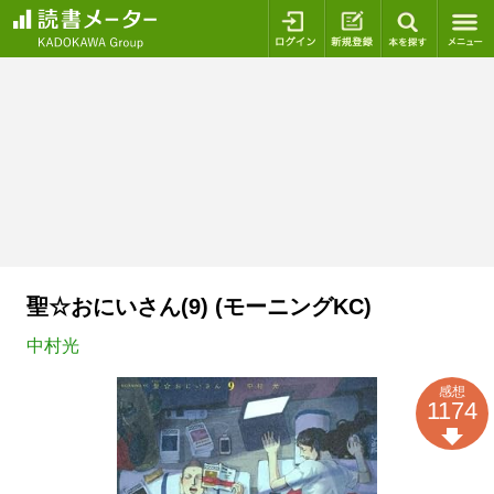
ログイン
新規登録
本を探
聖☆おにいさん(9) (モーニングKC)
中村光
感想
1174