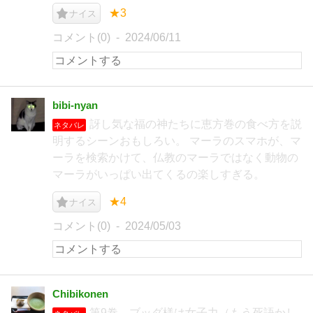
★3
ナイス
コメント(0)
2024/06/11
bibi‐nyan
訝し気な福の神たちに恵方巻の食べ方を説
ネタバレ
明するシーンおもしろい。 マーラのスマホが、マ
ーラを検索かけて、仏教のマーラではなく動物の
マーラがいっぱい出てくるの楽しすぎる。
★4
ナイス
コメント(0)
2024/05/03
Chibikonen
第9巻。ブッダ様は女子力（もう死語かし