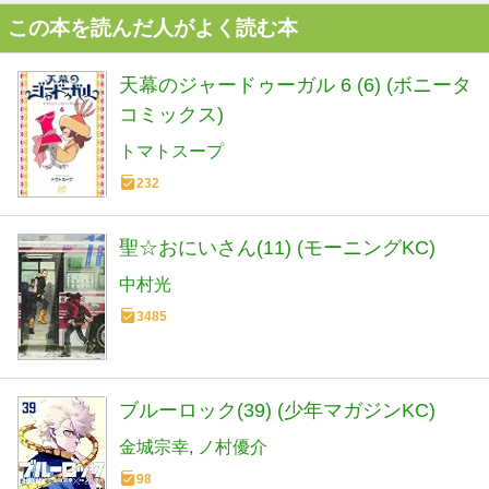
この本を読んだ人がよく読む本
天幕のジャードゥーガル 6 (6) (ボニータ
コミックス)
トマトスープ
232
聖☆おにいさん(11) (モーニングKC)
中村光
3485
ブルーロック(39) (少年マガジンKC)
金城宗幸
ノ村優介
98