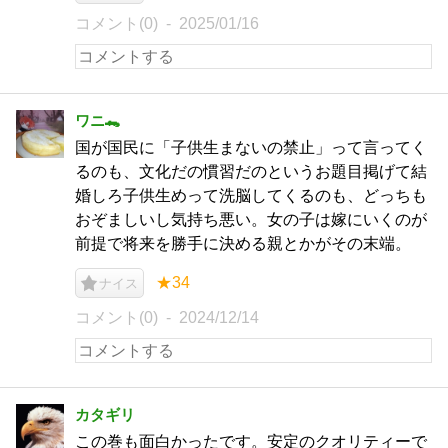
コメント(0)
2025/01/16
ワニ🐊
国が国民に「子供生まないの禁止」って言ってく
るのも、文化だの慣習だのというお題目掲げて結
婚しろ子供生めって洗脳してくるのも、どっちも
おぞましいし気持ち悪い。女の子は嫁にいくのが
前提で将来を勝手に決める親とかがその末端。
★34
ナイス
コメント(0)
2024/12/14
カタギリ
この巻も面白かったです。安定のクオリティーで