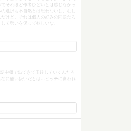
のでそれほど作者ひどいとは感じなかっ
るの選択も不自然とは思わないし、むし
んだけど、それは個人の好みの問題だろ
として勢いを保って欲しいな。
物語中盤で出てきて玉砕していくんだろ
んなに酷い扱いだとは…ビッチに食われ