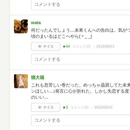
wata
何だったんでしょう…未來くんへの告白は。気がつ
頃のまいるはどこへやら(〃_ _)
ナイス
★44
コメント(
0
)
2016/08/13
猫大福
これも息苦しい巻だった。めっちゃ贔屓してた未来
ンほしい…｣発言に心が折れた。しかし失恋する度
のいい…
ナイス
★3
コメント(
0
)
2016/06/10