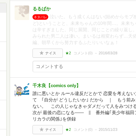
るるぱか
泣いた。もう成くんはない(始めからモブ
ネタバレ
ど)ということと、未来ちゃんの10年間…。未来
は辛すぎました。同じ展開、同じことの繰り返し
みられた男二人は凄い。まいるは相変わらず…天
編、朝早くから努力するふたりいいなぁ！
ナイス
★2
コメント(
0
)
2016/03/28
千木良【comics only】
誰に悪いとか ルール違反だとかで 恋愛を考えない
て ｢自分が どうしたいか｣ だから ｜ もう前
ない。 この人じゃなきゃダメだって人をみつける
次が 最後の恋になる―― ∥ 番外編｢美少年福田
リカラの関係｣を併録
ナイス
★2
コメント(
0
)
2015/11/23