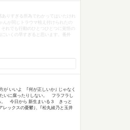
感ありすぎる所為でわかってはいたけれ
ちゃんが同じトラウマ植え付けられたの
。それでも行動のひとつひとつに覚悟の
佑にいくの早すぎると思います。番外
方が いいよ ｢何が正しいか｣ じゃなく
みたいに腐ったりしない。 フラフラし
。 今日から 新生まいる３ きっと
アレックスの憂鬱｣、｢松丸綾乃と玉井