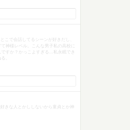
たとこで会話してるシーンが好きだし、
ぎて神様レベル。こんな男子私の高校に
んですか？かっこよすぎる…私永眠でき
ねる。
で好きな人とかししないから童貞とか神