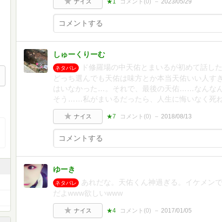
ナイス
★1
コメント(
0
)
2023/05/29
しゅーくりーむ
ド修羅場の中天佑とまいるが初めて話し
ネタバレ
どっち選んでも天佑は味方とか本当天佑いい人す
はいなかった…。それで、最後の天佑……なんな
そう……私がまいるだったら、人生に悔いなく死
ナイス
★7
コメント(
0
)
2018/08/13
ゆーき
あれだな。天佑くん神過ぎる。イケメン
ネタバレ
だよwww欲しいwww
ナイス
★4
コメント(
0
)
2017/01/05