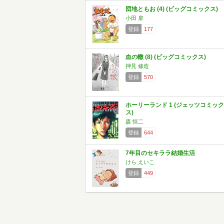
団地ともお (4) (ビッグコミックス)
小田 扉
登録
177
血の轍 (8) (ビッグコミックス)
押見 修造
登録
570
ホーリーランド 1 (ジェッツコミック
ス)
森 恒二
登録
644
7年目のセキララ結婚生活
けら えいこ
登録
449