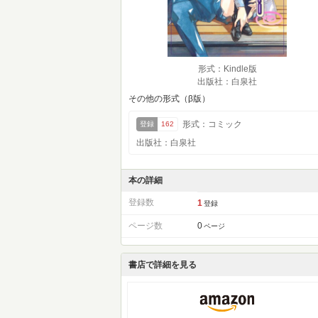
形式：Kindle版
出版社：白泉社
その他の形式（β版）
形式：コミック
登録
162
出版社：白泉社
本の詳細
登録数
1
登録
ページ数
0
ページ
書店で詳細を見る