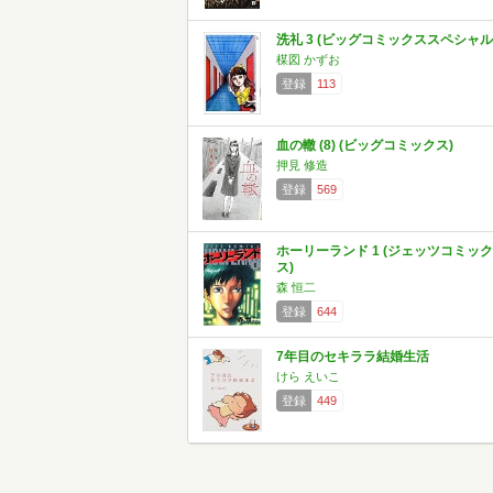
洗礼 3 (ビッグコミックススペシャル
楳図 かずお
登録
113
血の轍 (8) (ビッグコミックス)
押見 修造
登録
569
ホーリーランド 1 (ジェッツコミック
ス)
森 恒二
登録
644
7年目のセキララ結婚生活
けら えいこ
登録
449