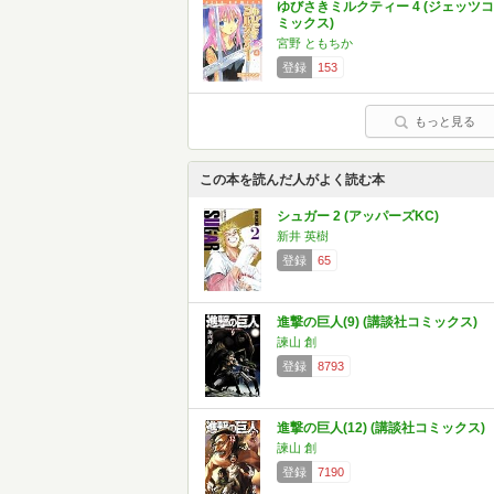
ゆびさきミルクティー 4 (ジェッツコ
ミックス)
宮野 ともちか
登録
153
もっと見る
この本を読んだ人がよく読む本
シュガー 2 (アッパーズKC)
新井 英樹
登録
65
進撃の巨人(9) (講談社コミックス)
諫山 創
登録
8793
進撃の巨人(12) (講談社コミックス)
諫山 創
登録
7190