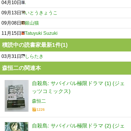
04月10日
.
09月13日
いとうきょうこ
09月08日
銀山猫
11月15日
Tatuyuki Suzuki
積読中の読書家最新1件(1)
03月31日
しらたき
森恒二の関連本
自殺島: サバイバル極限ドラマ (1) (ジェ
ッツコミックス)
森恒二
1226
自殺島: サバイバル極限ドラマ (2) (ジェ