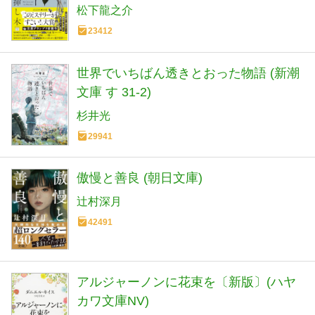
松下龍之介
23412
世界でいちばん透きとおった物語 (新潮
文庫 す 31-2)
杉井光
29941
傲慢と善良 (朝日文庫)
辻村深月
42491
アルジャーノンに花束を〔新版〕(ハヤ
カワ文庫NV)