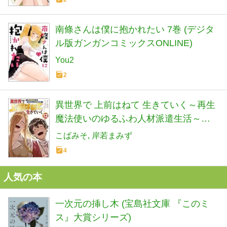
南條さんは僕に抱かれたい 7巻 (デジタ
ル版ガンガンコミックスONLINE)
You2
2
異世界で 上前はねて 生きていく～再生
魔法使いのゆるふわ人材派遣生活～
（コミック） ： 12 (モンスターコミッ
こばみそ
岸若まみず
クス)
4
人気の本
一次元の挿し木 (宝島社文庫 『このミ
ス』大賞シリーズ)