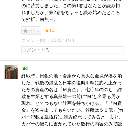
のに苦労しました。この第1巻はなんとか読み切
れましたが、第2巻をちょっと読み始めたところ
で挫折。南無～。
★10
ナイス
コメント(0)
2020/11/28
hid
終戦時、日銀の地下倉庫から莫大な金塊が姿を消
した。戦後の混乱と日本の復興を糧に膨れ上がっ
たその資産の名は『Ｍ資金』。七〇年ののち、詐
欺を生業とする真舟雄一の前に“Ｍ”と名乗る男が
現れ、とてつもない計画を持ちかける。「『Ｍ資
金』を盗み出してもらいたい。報酬は５０億」(カ
バー記載文章抜粋)…読み終わってみると、ふと、
カバーの後ろに書かれていた数行の内容のみで読