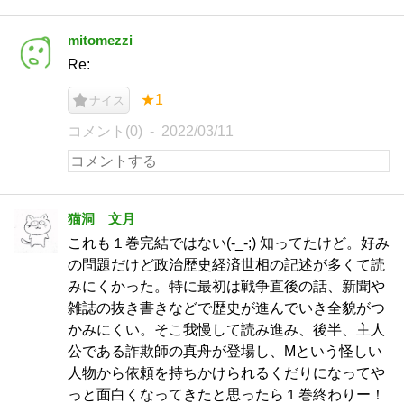
mitomezzi
Re:
★1
ナイス
コメント(0)
2022/03/11
猫洞 文月
これも１巻完結ではない(-_-;) 知ってたけど。好み
の問題だけど政治歴史経済世相の記述が多くて読
みにくかった。特に最初は戦争直後の話、新聞や
雑誌の抜き書きなどで歴史が進んでいき全貌がつ
かみにくい。そこ我慢して読み進み、後半、主人
公である詐欺師の真舟が登場し、Mという怪しい
人物から依頼を持ちかけられるくだりになってや
っと面白くなってきたと思ったら１巻終わりー！