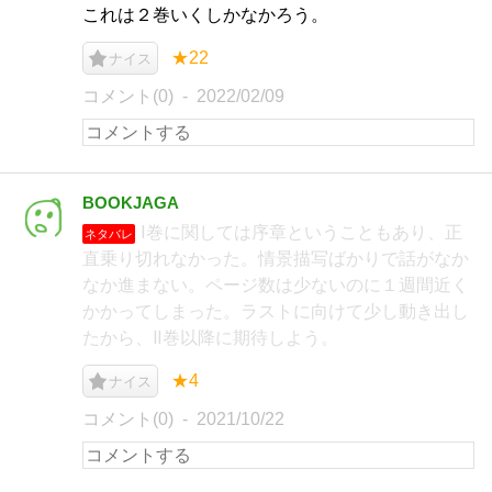
これは２巻いくしかなかろう。
★22
ナイス
コメント(0)
2022/02/09
BOOKJAGA
Ⅰ巻に関しては序章ということもあり、正
ネタバレ
直乗り切れなかった。情景描写ばかりで話がなか
なか進まない。ページ数は少ないのに１週間近く
かかってしまった。ラストに向けて少し動き出し
たから、Ⅱ巻以降に期待しよう。
★4
ナイス
コメント(0)
2021/10/22