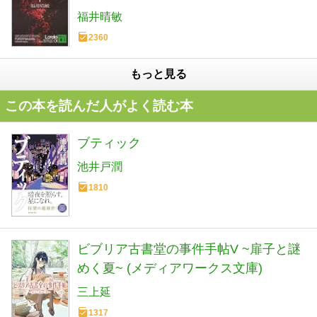
福井晴敏
2360
もっと見る
この本を読んだ人がよく読む本
ブティック
池井戸潤
1810
ビブリア古書堂の事件手帖V ~扉子と謎
めく夏~ (メディアワークス文庫)
三上延
1317