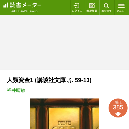
ログイン
新規登録
本を探
人類資金1 (講談社文庫 ふ 59-13)
福井晴敏
感想
385