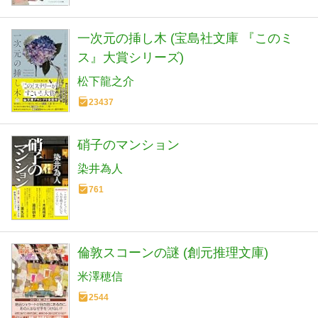
一次元の挿し木 (宝島社文庫 『このミ
ス』大賞シリーズ)
松下龍之介
23437
硝子のマンション
染井為人
761
倫敦スコーンの謎 (創元推理文庫)
米澤穂信
2544