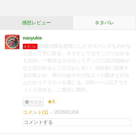
感想レビュー
ネタバレ
naoyukie
戦後の闇を題材にしたサスペンスものかな
ネタバレ
と思って手に取る。ネタとしてはそこにつながる
ものの、一巻目はそのセットアップと話の端緒か
なと思われるところでおしまい。M資金に関連す
る詐欺とか、周りのあやすげな人々の動きとかな
んだかリアリティを感じる。200ページ以下でさ
っくり読める。二巻目に期待。
★6
ナイス
コメント(1)
2026/01/04