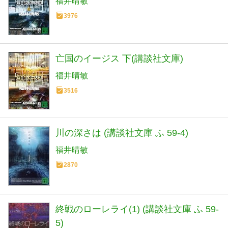
福井晴敏
3976
亡国のイージス 下(講談社文庫)
福井晴敏
3516
川の深さは (講談社文庫 ふ 59-4)
福井晴敏
2870
終戦のローレライ(1) (講談社文庫 ふ 59-
5)