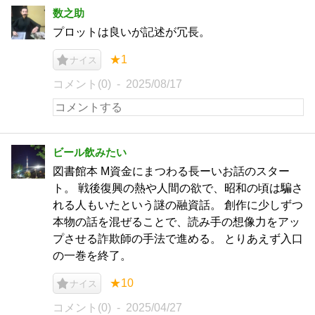
数之助
プロットは良いが記述が冗長。
★1
ナイス
コメント(0)
2025/08/17
ビール飲みたい
図書館本 M資金にまつわる長ーいお話のスター
ト。 戦後復興の熱や人間の欲で、昭和の頃は騙さ
れる人もいたという謎の融資話。 創作に少しずつ
本物の話を混ぜることで、読み手の想像力をアッ
プさせる詐欺師の手法で進める。 とりあえず入口
の一巻を終了。
★10
ナイス
コメント(0)
2025/04/27