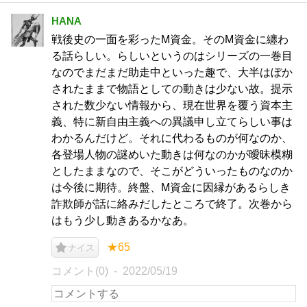
HANA
戦後史の一面を彩ったM資金。そのM資金に纏わ
る話らしい。らしいというのはシリーズの一巻目
なのでまだまだ助走中といった趣で、大半はぼか
されたままで物語としての動きは少ない故。提示
された数少ない情報から、現在世界を覆う資本主
義、特に新自由主義への異議申し立てらしい事は
わかるんだけど。それに代わるものが何なのか、
各登場人物の謎めいた動きは何なのかが曖昧模糊
としたままなので、そこがどういったものなのか
は今後に期待。終盤、M資金に因縁があるらしき
詐欺師が話に絡みだしたところで終了。次巻から
はもう少し動きあるかなあ。
★65
ナイス
コメント(0)
2022/05/19