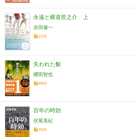
永遠と横道世之介 上
吉田修一
2235
失われた貌
櫻田智也
8904
百年の時効
伏尾美紀
3526