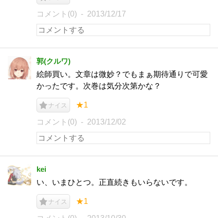
コメント(0)
2013/12/17
郭(クルワ)
絵師買い。文章は微妙？でもまぁ期待通りで可愛
かったです。次巻は気分次第かな？
★1
ナイス
コメント(0)
2013/12/02
kei
い、いまひとつ。正直続きもいらないです。
★1
ナイス