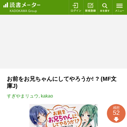
ログイン
新規登録
本を探
お前をお兄ちゃんにしてやろうか! ? (MF文
庫J)
すぎやまリュウ
,
kakao
感想
52