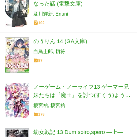
なった話 (電撃文庫)
及川輝新
Enuni
102
のうりん 14 (GA文庫)
白鳥士郎
切符
87
ノーゲーム・ノーライフ13 ゲーマー兄
妹たちは『魔王』を討つ(すくう)ようで
す (MF文庫J)
榎宮祐
榎宮祐
178
幼女戦記 13 Dum spiro,spero ―上―