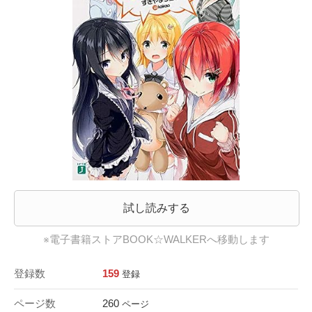
試し読みする
※電子書籍ストアBOOK☆WALKERへ移動します
登録数
159
登録
ページ数
260
ページ