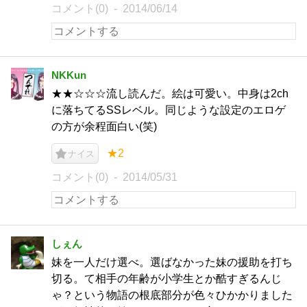
コメント(0)
2014/06/14
NKKun
★★☆☆☆流し読んだ。絵は可愛い。中身は2ch
に落ちてるSSレベル。同じような設定のエロゲ
の方が余程面白い(笑)
★2
ナイス
コメント(0)
2014/05/31
しぇん
妹を一人だけ選べ。選ばなかった妹の援助を打ち
切る。て相手の年齢が小学生とか酷すぎるんじ
ゃ？という物語の根底部分が色々ひかかりました