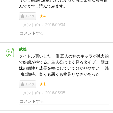
う少し綺麗に締めてほしかった感…まあ次巻も積
んでますし読んでみます。
★4
ナイス
コメント(0)
2016/09/04
武義
タイトル買いした一冊 五人の妹のキャラが魅力的
で好感が持てる。主人公はよく見るタイプ。 話は
妹の個性と成長を軸にしていて分かりやすい。 続
刊に期待。良くも悪くも物足りなさがあった
★1
ナイス
コメント(0)
2016/05/05