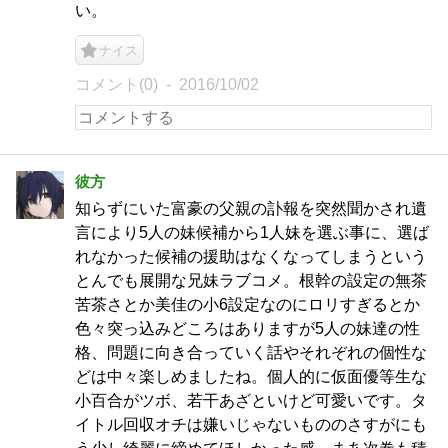
い。
ナイス
コメント(0)
2016/10/02
彼方
知らずにいた富豪の父親の訃報を突然聞かされ遺
言により5人の妹候補から1人妹を選ぶ事に、選ば
れなかった候補の援助はなくなってしまうという
とんでも展開な兄妹ラブコメ。根幹の設定の無茶
苦茶さとか美佳の小6設定なのにロリすぎるとか
色々突っ込みどころはありますが5人の妹達の性
格、問題に向き合っていく話やそれぞれの個性な
どは中々楽しめましたね。個人的に仮面優等生な
小百合がツボ、若干あざといけど可愛いです。タ
イトル回収オチは嫌いじゃないもののさすがにも