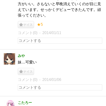
方がいい。さもないと早晩消えていくのが目に見
えています。せっかくデビューできたんです。頑
張ってください。
★5
ナイス
コメント(0)
2014/01/11
みや
妹…可愛い
ナイス
コメント(0)
2014/01/06
こたろー