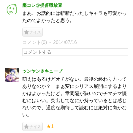
艦コレ@提督職放棄
まあ、お話的には斬新だったしキャラも可愛かっ
たのでよかったと思う。
ナイス
コメント(0)
2014/07/16
ツンヤン＠キューブ
萌えはあるけどオチがない。最後の終わり方って
ありなのか？ まぁ変にシリアス展開にするより
かはよかったけど。章間隔が狭いのでチマチマ読
むにはいい。突出してなにか持っているとは感じ
ないので、過度な期待して読むには絶対に向かな
い。
★1
ナイス