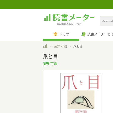
Amazo
トップ
読書メーターと
トップ
藤野 可織
爪と目
爪と目
藤野 可織