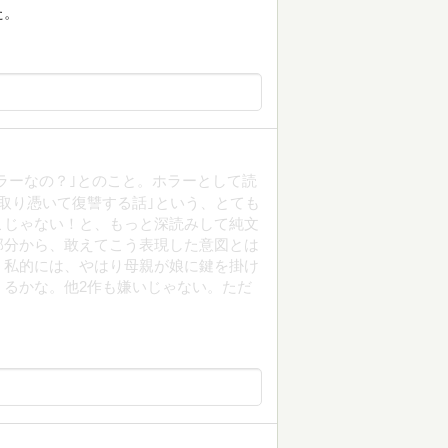
た。
ラーなの？｣とのこと。ホラーとして読
取り憑いて復讐する話｣という、とても
こじゃない！と、もっと深読みして純文
部分から、敢えてこう表現した意図とは
。私的には、やはり母親が娘に鍵を掛け
るかな。他2作も嫌いじゃない。ただ