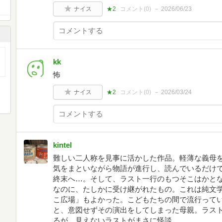
ナイス
★2
コメント(
0
)
2026/06/23
kk
怖
ナイス
★2
コメント(
0
)
2026/03/24
kintel
難しい二人称を見事に活かした作品。軽薄な義母
気をまといながら物語が進行し、読んでいるだけ
終末へ…。そして、ラスト一行のもつそこはかと
なのに、たしかに受け継がれたもの。これは純文学
こ広場」もよかった。こどもたちの間で流行って
と、意図せずその演出をしてしまった母親。ラス
るが…見えないラストがまさに怪談