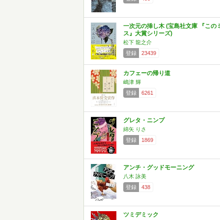
一次元の挿し木 (宝島社文庫 『この
ス』大賞シリーズ)
松下 龍之介
登録
23439
カフェーの帰り道
嶋津 輝
登録
6261
グレタ・ニンプ
綿矢 りさ
登録
1869
アンチ・グッドモーニング
八木 詠美
登録
438
ツミデミック