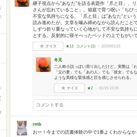
継子視点から"あなた"を語る表題作「爪と目」、
真
さんが忘れていること」、箱庭で育つ呪い「ちびっ
不安な気持ちになる。「爪と目」は"あなた"とい
麻
読み進めたが、文章を噛み締めながら読んだこと
しずつ折り重なっていく心地がして不安な気持ち
とする。反射的に寝そべったベッドの上でもがい
ナイス
★13
コメント(
1
)
2026/01/15
冬見
二人称小説っぽい滑り出しだけど、実際は「
「父の妻」でも「あの人」でも「彼女」でも
ような異様な緊張感と圧を感じさせられる。
,
ナイス
★2
01/15 23:35
,
多
村
rmb
おー！今までの読書体験の中で1番よくわからなか