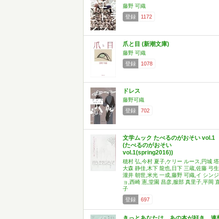
藤野 可織
登録
1172
爪と目 (新潮文庫)
藤野 可織
登録
1078
ドレス
藤野可織
登録
702
文学ムック たべるのがおそい vol.1
(たべるのがおそい
vol.1(spring2016))
穂村 弘,今村 夏子,ケリー ルース,円城 塔
大森 静佳,木下 龍也,日下 三蔵,佐藤 弓生
瀧井 朝世,米光 一成,藤野 可織,イ シンジ
ョ,西崎 憲,堂園 昌彦,服部 真里子,平岡 
子
登録
697
きっとあなたは、あの本が好き。連