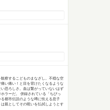
を観察するこどものまなざし。不穏な空
で痛い痛い！と目を背けたくなるような
ない恐ろしさ。血は繋がっていないはず
ホラーだ。 併録されている「ちびっ
いる都市伝説のような噂に怯える息子
トは親としてその呪いを払拭しようとす