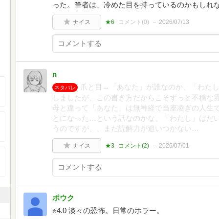
った。筆者は、冷めた目を持っているのかもしれ
ナイス
★6
コメント(
0
)
2026/07/13
n
爪と目→「あなた」が誰なのか、「わた
ネタバレ
しましたが、この書き方だからこそずっと不穏な
母と違って「あなた」は無神経で当座凌ぎの人生
とになった…という話なのかな。「わたし」はだ
うのですが、、まだ読解力が追いつかない…
ナイス
★3
コメント(
2
)
2026/07/01
ポウク
⭐︎4.0 淡々の恐怖。日常のホラー。