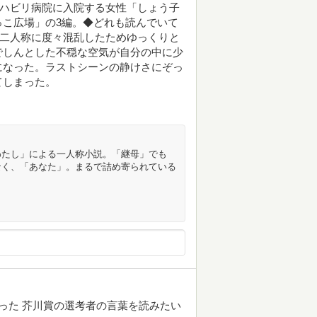
リハビリ病院に入院する女性「しょう子
こ広場」の3編。◆どれも読んでいて
う二人称に度々混乱したためゆっくりと
でしんとした不穏な空気が自分の中に少
になった。ラストシーンの静けさにぞっ
てしまった。
わたし」による一人称小説。「継母」でも
なく、「あなた」。まるで詰め寄られている
った 芥川賞の選考者の言葉を読みたい