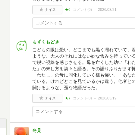
ナイス
★6
コメント(
0
)
2026/03/21
もずくもどき
こどもの眼は恐い。どこまでも黒く濡れていて、
ような、大人のそれにはない妙な含みを持ってい
で鋭い視線を感じさせる。母を亡くした幼い「わ
た」の来し方を淡々と語る。その語りぶりがまず
「わたし」の母に同化していく様も怖い。「あな
ている。けれどどこを見ているかは違う。他者と
開けるような、歪な物語だった。
ナイス
★7
コメント(
0
)
2026/03/19
冬見