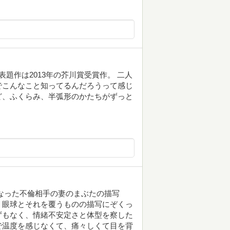
 表題作は2013年の芥川賞受賞作。 二人
でこんなこと知ってるんだろうって感じ
ど、ふくらみ、半弧形のかたちがずっと
なった不倫相手の妻のまぶたの描写
、眼球とそれを覆うものの描写にぞくっ
ずもなく、情緒不安定さと体型を察した
で温度を感じなくて、痛々しくて目を背