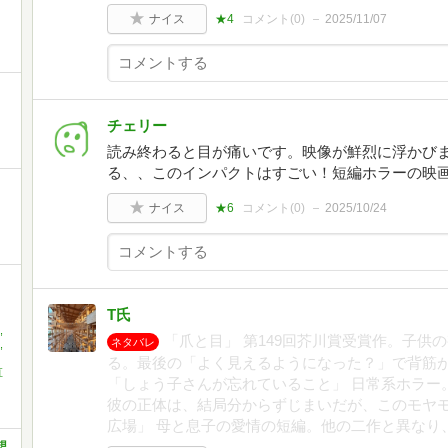
ナイス
★4
コメント(
0
)
2025/11/07
チェリー
読み終わると目が痛いです。映像が鮮烈に浮かび
る、、このインパクトはすごい！短編ホラーの映
ナイス
★6
コメント(
0
)
2025/10/24
T氏
,
「爪と目」 第149回芥川賞受賞作。子供
ネタバレ
,
る。最後の「よく見えるようになった？」で背筋
直
「しょう子さんが忘れていること」 日常系ホラー
彼の正体は、結局分からずじまいだが、このモヤモ
広場」 母と息子の愛情の短編。他の二作と異なり
想