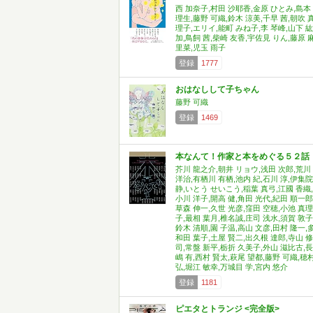
西 加奈子,村田 沙耶香,金原 ひとみ,島本
理生,藤野 可織,鈴木 涼美,千早 茜,朝吹 
理子,エリイ,能町 みね子,李 琴峰,山下 紘
加,鳥飼 茜,柴崎 友香,宇佐見 りん,藤原 
里菜,児玉 雨子
登録
1777
おはなしして子ちゃん
藤野 可織
登録
1469
本なんて！作家と本をめぐる５２話
芥川 龍之介,朝井 リョウ,浅田 次郎,荒川
洋治,有栖川 有栖,池内 紀,石川 淳,伊集院
静,いとう せいこう,稲葉 真弓,江國 香織,
小川 洋子,開高 健,角田 光代,紀田 順一郎
草森 伸一,久世 光彦,窪田 空穂,小池 真理
子,最相 葉月,椎名誠,庄司 浅水,須賀 敦子
鈴木 清順,園 子温,高山 文彦,田村 隆一,
和田 葉子,土屋 賢二,出久根 達郎,寺山 修
司,常盤 新平,栃折 久美子,外山 滋比古,長
嶋 有,西村 賢太,萩尾 望都,藤野 可織,穂
弘,堀江 敏幸,万城目 学,宮内 悠介
登録
1181
ピエタとトランジ <完全版>