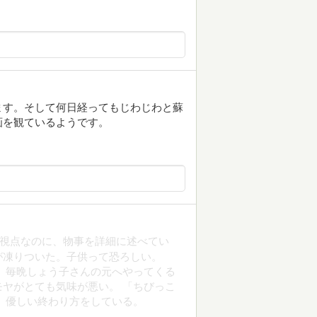
ます。そして何日経ってもじわじわと蘇
画を観ているようです。
の視点なのに、物事を詳細に述べてい
が凍りついた。子供って恐ろしい。
。毎晩しょう子さんの元へやってくる
ヤがとても気味が悪い。 「ちびっこ
、優しい終わり方をしている。