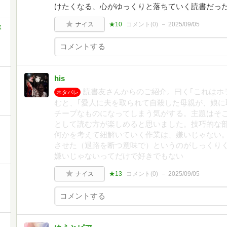
けたくなる、心がゆっくりと落ちていく読書だっ
ナイス
★10
コメント(
0
)
2025/09/05
ミ
his
読書友さんからのご紹介。曰く｢これはホ
ネタバレ
むと、｢愛人に夫を取られて自殺した母親が、娘に
チープなものになってしまう気がする。主題はそ
として読む方が楽しめると思いました。技巧的な
何かを考えて紐解いていく作業は、嫌いじゃない
させた（退路を断つ意味で）というのがしっくりく
嫌いじゃないってだけで好きでもない
ナイス
★13
コメント(
0
)
2025/09/05