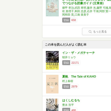
でつながる読書ガイド (立東舎)
都甲 幸治,武田 将明,藤井 光,藤野 可織,
吹 真理子,和田 忠彦,石井 千湖,阿部 賢一
岡和田 晃,江南 亜美子
登録
658
もっと見る
この本を読んだ人がよく読む本
イン・ザ・メガチャーチ
朝井リョウ
登録
22171
夏帆 The Tale of KAHO
村上春樹
登録
2979
はくしむるち
豊永 浩平
登録
488