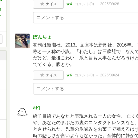
ナイス
★4
コメント(
0
)
2025/09/28
朝
,
ぽんちょ
初刊は新潮社、2013。文庫本は新潮社、2016年。
称と一人称の小説。「わたし」は三歳児で、なん
だけど、最後こわい。爪と目も大事なんだろうけ
でてくる、腹とか。
ナイス
★6
コメント(
0
)
2025/09/24
ﾊﾁｺ
継子目線であなたと表現される一人の女性。 亡く
や、あなたのまぶたの裏のコンタクトレンズなど
とさせられた。児童の爪噛みをお菓子で補えるは
時の悲しさが言いようもなかった。全体的に静か