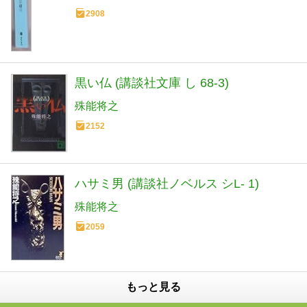
2908
黒い仏 (講談社文庫 し 68-3)
殊能将之
2152
ハサミ男 (講談社ノベルス シL- 1)
殊能将之
2059
もっと見る