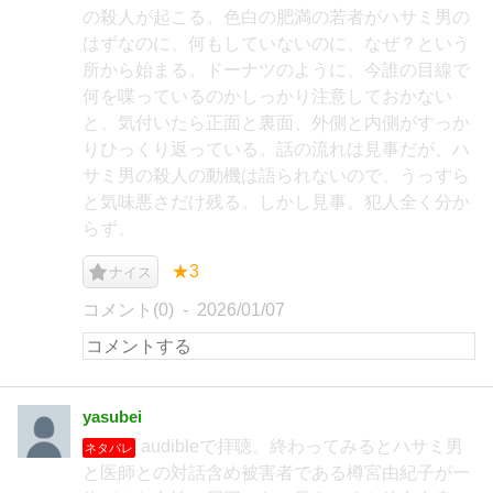
の殺人が起こる。色白の肥満の若者がハサミ男の
はずなのに、何もしていないのに、なぜ？という
所から始まる。ドーナツのように、今誰の目線で
何を喋っているのかしっかり注意しておかない
と、気付いたら正面と裏面、外側と内側がすっか
りひっくり返っている。話の流れは見事だが、ハ
サミ男の殺人の動機は語られないので、うっすら
と気味悪さだけ残る。しかし見事。犯人全く分か
らず。
★3
ナイス
コメント(0)
2026/01/07
yasubei
audibleで拝聴。終わってみるとハサミ男
ネタバレ
と医師との対話含め被害者である樽宮由紀子が一