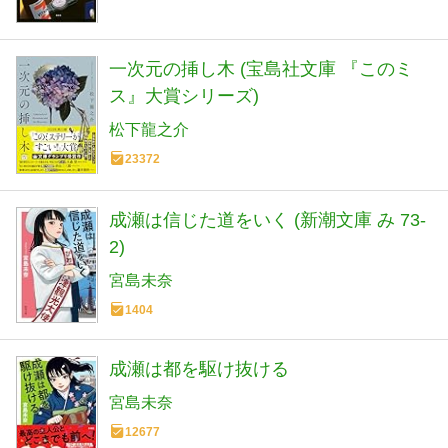
一次元の挿し木 (宝島社文庫 『このミ
ス』大賞シリーズ)
松下龍之介
23372
成瀬は信じた道をいく (新潮文庫 み 73-
2)
宮島未奈
1404
成瀬は都を駆け抜ける
宮島未奈
12677