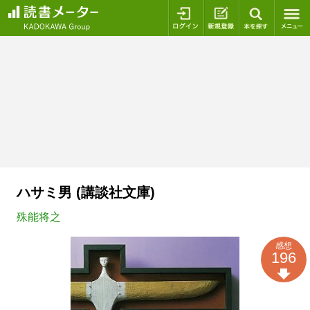
ログイン
新規登録
本を探
ハサミ男 (講談社文庫)
殊能将之
感想
196