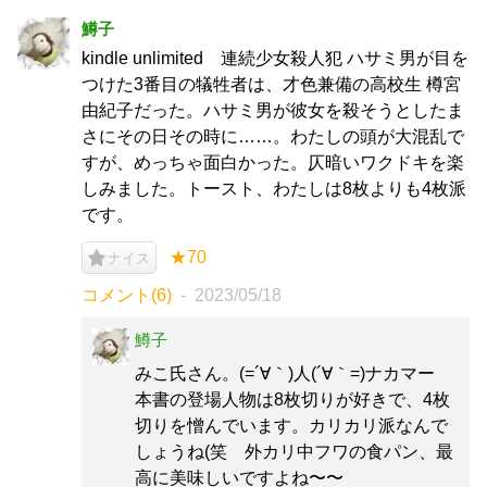
鱒子
kindle unlimited 連続少女殺人犯 ハサミ男が目を
つけた3番目の犠牲者は、才色兼備の高校生 樽宮
由紀子だった。ハサミ男が彼女を殺そうとしたま
さにその日その時に……。わたしの頭が大混乱で
すが、めっちゃ面白かった。仄暗いワクドキを楽
しみました。トースト、わたしは8枚よりも4枚派
です。
★70
ナイス
コメント(6)
2023/05/18
鱒子
みこ氏さん。(=´∀｀)人(´∀｀=)ナカマー
本書の登場人物は8枚切りが好きで、4枚
切りを憎んでいます。カリカリ派なんで
しょうね(笑 外カリ中フワの食パン、最
高に美味しいですよね〜〜