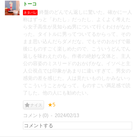
トーコ
終盤のどんでん返しに驚いた。確かに一人
ネタバレ
称はずっと「わたし」だったし、よくよく考えた
ら女子高生が見知らぬ男について行くわけがなか
った。タイトルに男ってついてるからって、その
まま思い込んだらダメだな。でもそのおかげで最
後にものすごく楽しめたので、こういうどんでん
返しを味わえたのも、作者の絶妙な文体と、主人
公の容姿のミスリードのおかげかな。イソベと主
人公視点では印象があまりに違いすぎて、男女の
感覚の差を感じた。人は見たいものしかみないっ
てこういうことかなって。ものすごい満足感で読
了した。他の人にも勧めたい。
★5
ナイス
コメント(0)
2024/02/13