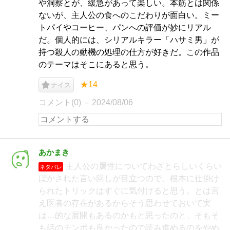
や洞察とが、緩急があって楽しい。本筋とは関係
ないが、主人公の食へのこだわりが面白い。ミー
トパイやコーヒー、パンへの評価が妙にリアル
だ。個人的には、シリアルキラー「ハサミ男」が
持つ殺人の動機の処理の仕方が好きだ。この作品
のテーマはそこにあると思う。
★14
ナイス
コメント(0)
2024/08/06
あかまき
主人公の属性についてわざとらしいくらい
ネタバレ
ぼかされた言い回しが目立つので、根本に仕掛け
られたトリックはすぐに気付けると思う。とは言
え医者の存在があるからそう思わせておいて実
は…的な展開もあるのかもと思ったのと、そもそ
も話のテンポも良かったので読み進めるのをやめ