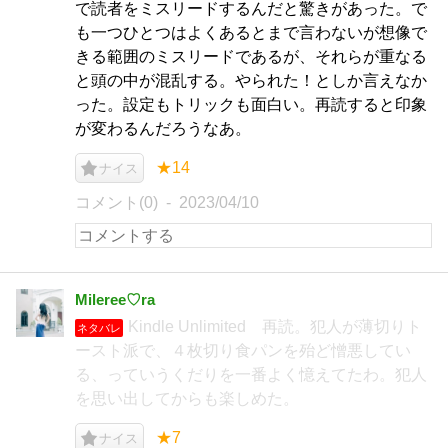
で読者をミスリードするんだと驚きがあった。で
も一つひとつはよくあるとまで言わないが想像で
きる範囲のミスリードであるが、それらが重なる
と頭の中が混乱する。やられた！としか言えなか
った。設定もトリックも面白い。再読すると印象
が変わるんだろうなあ。
★14
ナイス
コメント(0)
2023/04/10
Mileree♡ra
Kindle Unlimited 再読。犯人が薄切りト
ネタバレ
ースト派で、４枚切り食パンを殆ど憎悪してい
る、っていうくだりを一番よく憶えてたわ。犯人
を思い出してからも楽しめた。
★7
ナイス