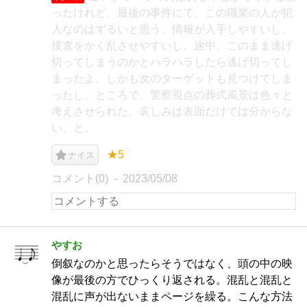
ったけれど。最後の事件にて、この職業の人が犯
人なのはずるいと思う。情報が入手しやすいし、
捜査をかく乱させやすいし。途中、このまま逃げ
切ってしまうのかとハラハラしたら逃げ切ってし
まったよ。しかも次のターゲットも見つけてしま
ったし。ところで、警察視点の葬式風景は色々と
考えさせられた。哀しみは表面だけでは分からな
い、と。
★5
ナイス
コメント(0)
2023/05/08
やすお
倒叙なのかと思ったらそうではなく、頭の中の映
像が最後の方でひっくり返される。混乱と混乱と
混乱に声が出ないままページを繰る。こんな方法