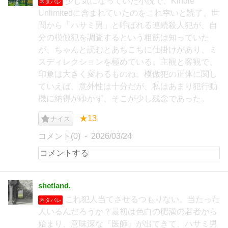
少し気になっていた小説で、Kindle
ネタバレ
Unlimitedに含まれていたのをこれ幸いと読了。世
間から「ハサミ男」と呼ばれる連続殺人犯が、自
分の模倣犯を調査するという粗筋は知っていた
が、ちゃんと読むとあちこちに仕掛けがあり、ミ
スディレクションを極めている。主観と客観で、
印象は大きく変わるものね。模倣犯の正体に関し
ていえば、意外性は十分だが、私はあまり犯行動
機に納得がゆかず、そこが少し残念であった。
★13
ナイス
コメント(0)
2026/03/24
shetland.
これ犯人当てさせるつもりない。当たった
ネタバレ
人いるんだろうか？最初は色白の肥満の若者から
始まり、意味深な『医師』が出てきて、ハサミ男