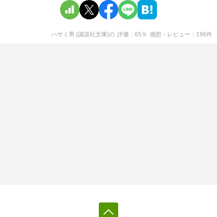
ハサミ男 (講談社文庫)
の
評価
65
％
感想・レビュー
196
件