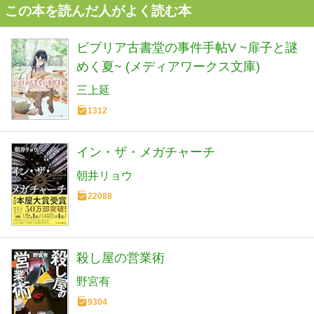
この本を読んだ人がよく読む本
ビブリア古書堂の事件手帖V ~扉子と謎
めく夏~ (メディアワークス文庫)
三上延
1312
イン・ザ・メガチャーチ
朝井リョウ
22088
殺し屋の営業術
野宮有
9304