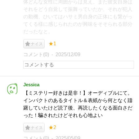
体どんな女性に周囲からは見え、また彼女自身は
それをどう自覚して振舞っていたか、それが犯人
の動機、ひいてはハサミ男自身の正体にも繋がっ
てくる様に感じられたのが興味をそそられる部分
だったなと。
★1
ナイス
コメント(0)
2025/12/09
Jessica
【ミステリー好きは是非！】オーディブルにて。
インパクトのあるタイトル＆表紙から何となく躊
躇していたけど読了後、再読したくなる面白さだ
った！騙されたけどそれも心地よい
★2
ナイス
コメント(0)
2025/05/09