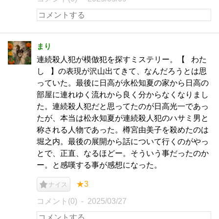
まり
連続殺人犯が模倣犯を探すミステリー。【⠀わた
し⠀】の表現が沢山出てきて、なんだろうとは思
っていた。最後に日高が永松知夏の家から日高の
部屋に連れゆく流れから良く分からなくなりまし
た。連続殺人犯だと思ってたのが日高光一であっ
たが、本当は松永知夏が連続殺人犯のハサミ男と
称される人物であった。樽宮由美子を殺めたのは
堀之内。最後の展開から話について行くのがやっ
とで、正直、なるほどー。そういう事だったのか
ー。と感嘆する事が感想になった。
★3
ナイス
コメント(0)
2025/03/27