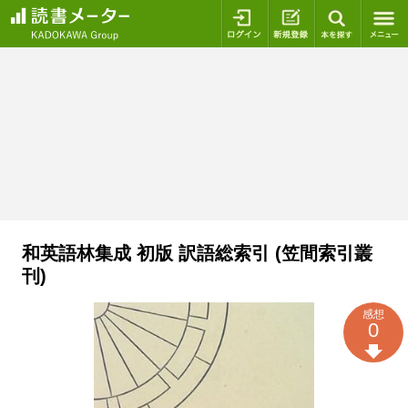
ログイン
新規登録
本を探
和英語林集成 初版 訳語総索引 (笠間索引叢
刊)
感想
0