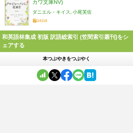
カワ文庫NV)
ダニエル・キイス
小尾芙佐
24118
和英語林集成 初版 訳語総索引 (笠間索引叢刊)をシ
ェアする
本つぶやきをつぶやく