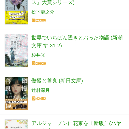
ス』大賞シリーズ)
松下龍之介
23386
世界でいちばん透きとおった物語 (新潮
文庫 す 31-2)
杉井光
29929
傲慢と善良 (朝日文庫)
辻村深月
42452
アルジャーノンに花束を〔新版〕(ハヤ