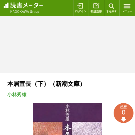
ログイン
新規登録
本を探
本居宣長（下）（新潮文庫）
小林秀雄
感想
0