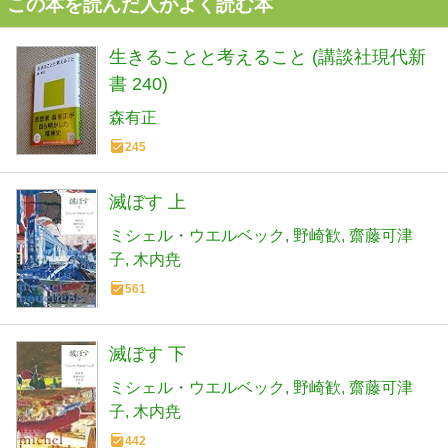
この本を読んだ人がよく読む本
生きることと考えること (講談社現代新
書 240)
森有正
245
滅ぼす 上
ミシェル・ウエルベック
野崎歓
齋藤可津
子
木内尭
561
滅ぼす 下
ミシェル・ウエルベック
野崎歓
齋藤可津
子
木内尭
442