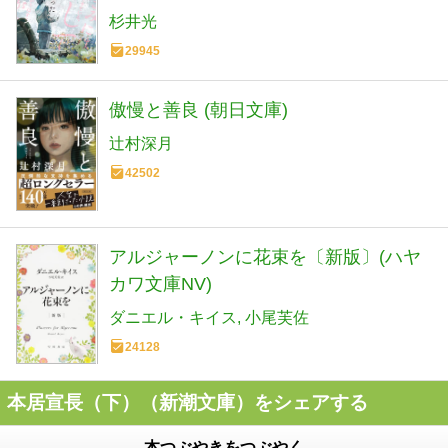
杉井光
29945
傲慢と善良 (朝日文庫)
辻村深月
42502
アルジャーノンに花束を〔新版〕(ハヤ
カワ文庫NV)
ダニエル・キイス
小尾芙佐
24128
本居宣長（下）（新潮文庫）をシェアする
本つぶやきをつぶやく