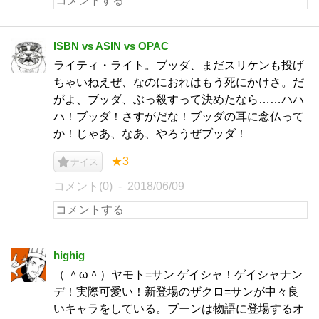
ISBN vs ASIN vs OPAC
ライティ・ライト。ブッダ、まだスリケンも投げ
ちゃいねえぜ、なのにおれはもう死にかけさ。だ
がよ、ブッダ、ぶっ殺すって決めたなら……ハハ
ハ！ブッダ！さすがだな！ブッダの耳に念仏って
か！じゃあ、なあ、やろうぜブッダ！
★3
ナイス
コメント(0)
2018/06/09
highig
（ ＾ω＾）ヤモト=サン ゲイシャ！ゲイシャナン
デ！実際可愛い！新登場のザクロ=サンが中々良
いキャラをしている。ブーンは物語に登場するオ