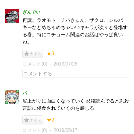
ぎんでい
再読。ラオモト＝チバきゅん、ザクロ、シルバー
キーなどめちゃめちゃいいキャラが次々と登場す
る巻。特にニチョーム関連のお話はやっぱ良い
ね。
★3
ナイス
コメント(0)
2019/07/26
パ
尻上がりに面白くなっていく 忍殺読んでると忍殺
言語に侵食されていくのを感じる
★2
ナイス
コメント(0)
2019/05/17