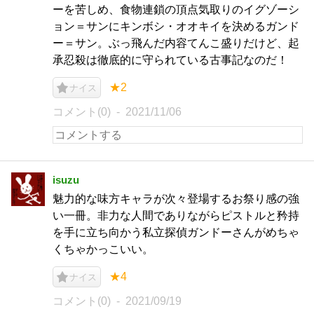
ーを苦しめ、食物連鎖の頂点気取りのイグゾーシ
ョン＝サンにキンボシ・オオキイを決めるガンド
ー＝サン。ぶっ飛んだ内容てんこ盛りだけど、起
承忍殺は徹底的に守られている古事記なのだ！
★2
ナイス
コメント(0)
2021/11/06
isuzu
魅力的な味方キャラが次々登場するお祭り感の強
い一冊。非力な人間でありながらピストルと矜持
を手に立ち向かう私立探偵ガンドーさんがめちゃ
くちゃかっこいい。
★4
ナイス
コメント(0)
2021/09/19