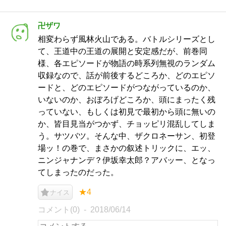
卍ザワ
相変わらず風林火山である。バトルシリーズとし
て、王道中の王道の展開と安定感だが、前巻同
様、各エピソードが物語の時系列無視のランダム
収録なので、話が前後するどころか、どのエピソ
ードと、どのエピソードがつながっているのか、
いないのか、おぼろげどころか、頭にまったく残
っていない、もしくは初見で最初から頭に無いの
か、皆目見当がつかず、チョッピリ混乱してしま
う。サツバツ。そんな中、ザクロネーサン、初登
場ッ！の巻で、まさかの叙述トリックに、エッ、
ニンジャナンデ？伊坂幸太郎？アバッー、となっ
てしまったのだった。
★4
ナイス
コメント(0)
2018/06/14