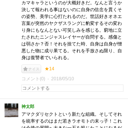
カマキャラというのが大概好きだ。なんと言うか
決して報われる事はないのに自身の信念を貫くそ
の姿勢、美学に心打たれるのだ。世話好きオネエ
言葉が突然のヤクザスラングに豹変するその変わ
り身にもなんとない可笑しみを感じる。窮地に立
たされたニンジャスレイヤーが自問する。感傷と
は弱さか？否！それを捨てた時、自身は自身が憎
悪した物に成り果てる。それを手放さぬ限り、自
身は復讐者でいられる。
★14
ナイス
コメント(0)
2018/05/10
神太郎
アマクダリセクトという新たな組織。そしてそれ
を統率するのはまだ若きラオモトの末っ子！これ
は今後の展開へ大きな一石を投じたことになるだ