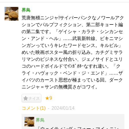
界烏
荒唐無稽ニンジャ!サイバーパンクなノワールアク
ションでパルプフィクション、第二部キョート編
の第二集です。「ゲイシャ・カラテ・シンカンセ
ン・アンド・ヘル」……武装新幹線、ビキニマシ
ンガンっていうキレたワードセンス。キルビル」
めいた映画ポスター風の折り込み。カチグミサラ
リマンのビジネスな付合い、ジェノサイドとユリ
コのハードボイルドでｲﾝｶﾞｵﾎｰなすれ違い。「ク
ライ・ハヴォック・ベンド・ジ・エンド」……ザ
イバツのカースト思想が極まっている回。ダーク
ニンジャ＝サンの無機質さがコワイ。
★9
ナイス
コメント(1)
2024/01/14
界烏
「ウェイティング・フォー・マイ・ニン