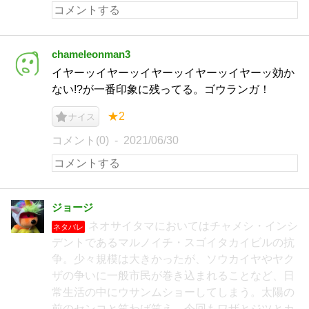
chameleonman3
イヤーッイヤーッイヤーッイヤーッイヤーッ効か
ない!?が一番印象に残ってる。ゴウランガ！
★2
ナイス
コメント(0)
2021/06/30
ジョージ
ネオサイタマにおいてはチャメシ・インシ
ネタバレ
デントであるマルノイチ・スゴイタカイビルの抗
争。少々規模は大きかったが、ソウカイヤやヤク
ザの争いに一般市民が巻き込まれることなど、日
常生活の中にウサンムショーしてしまう。太陽の
前のセンコと笑わば笑え。今回もワザとジツとカ