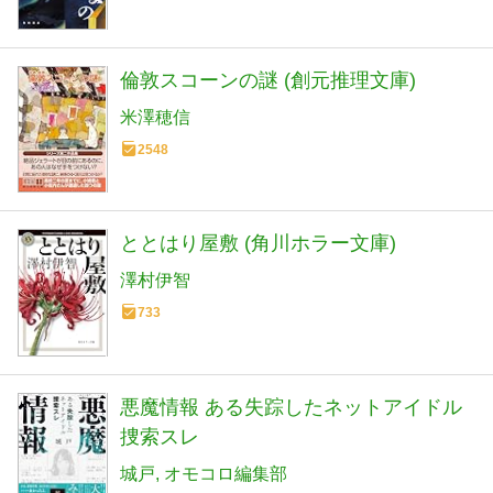
倫敦スコーンの謎 (創元推理文庫)
米澤穂信
2548
ととはり屋敷 (角川ホラー文庫)
澤村伊智
733
悪魔情報 ある失踪したネットアイドル
捜索スレ
城戸
オモコロ編集部