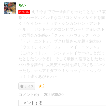
ちい
え？今までで一番面白かったことない？哀
ネタバレ
愁とハードボイルドなユリコとジェノサイドを描
く「ゲイシャ・カラテ・シンカンセン・アンド・
ヘル」、ガンドーとのコンビプレーとフォレスト
との再会が魅惑の「クライ・ハヴォック・ベン
ド・ジ・エンド」、ザクロ姐さんが超々魅力の
「ウェイティング・フォー・マイ・ニンジャ」
（このタイトル、ニンジャスレイヤーのことだっ
たとしたらウケる)、そして最後の荒涼としたセキ
バハラを舞台に大激突の死闘を繰り広げるニンジ
ャたち。ナムアミダブツ！ショッギョ・ムッジ
ョ！！盛りあがるわ～
★2
ナイス
コメント(0)
2025/08/20