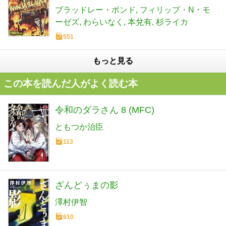
ブラッドレー・ボンド
フィリップ・N・モ
ーゼズ
わらいなく
本兌有
杉ライカ
551
もっと見る
この本を読んだ人がよく読む本
令和のダラさん 8 (MFC)
ともつか治臣
113
ざんどぅまの影
澤村伊智
610