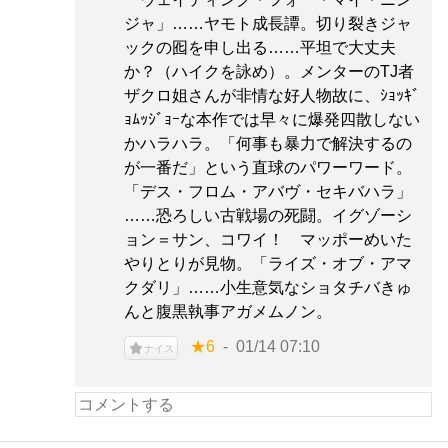
ジャ」……ヤモト成長譚。切り裂きジャ
ックの囮を申し出る……平坦で大丈夫
か？（ハイクを詠め）。メンターのTJ者
ザクロ姐さんが非情な好人物故に、ｼｮｯｷﾞ
ｮﾑｯｼﾞｮｰな本作では早々に爆発四散しない
かハラハラ。「何事も暴力で解決するの
が一番だ」という直球のパワーワード。
「デス・フロム・アバヴ・セキバハラ」
……恐ろしい古戦場の死闘。イグゾーシ
ョン＝サン、コワイ！ マッポーめいた
やりとりが見物。「ライズ・オブ・アマ
クダリ」……小生意気なショタチバきゅ
んと腹黒執事アガメムノン。
★6
01/14 07:10
ナイス