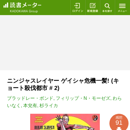
ログイン
新規登録
本を探
ニンジャスレイヤー ゲイシャ危機一髪! (キ
ョート殺伐都市 # 2)
ブラッドレー・ボンド
,
フィリップ・N・モーゼズ
,
わら
いなく
,
本兌有
,
杉ライカ
感想
91