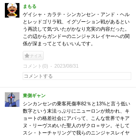
まもる
ゲイシャ・カラテ・シンカンセン・アンド・ヘル
とレッドゴリラ戦、イグゾーション戦があるとい
う再読して気づいたがかなり充実の内容だった。
この辺からガンドーのニンジャスレイヤーへの関
係が深まってとてもいいんです。
ナイス
コメント(0)
2023/08/31
東側ギャン
シンカンセンの乗客死傷率82％と13%と言う低い
数字という末法っぷりにニューロンが焼かれ、キ
ョートの格差社会にアバって、こんな世界でキア
ヌ・リーヴスめいた聖人のザクロ＝サン。そして
スシ・トーチャリングで我らのニンジャスレイヤ