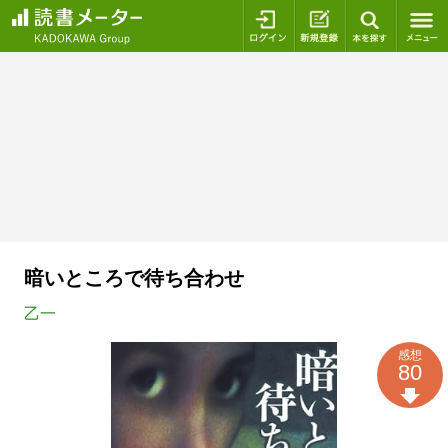
ログイン
新規登録
本を探
暗いところで待ち合わせ
乙一
感想
80