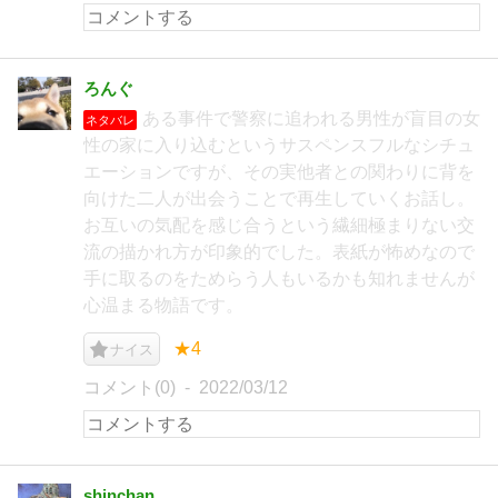
ろんぐ
ある事件で警察に追われる男性が盲目の女
ネタバレ
性の家に入り込むというサスペンスフルなシチュ
エーションですが、その実他者との関わりに背を
向けた二人が出会うことで再生していくお話し。
お互いの気配を感じ合うという繊細極まりない交
流の描かれ方が印象的でした。表紙が怖めなので
手に取るのをためらう人もいるかも知れませんが
心温まる物語です。
★4
ナイス
コメント(0)
2022/03/12
shinchan