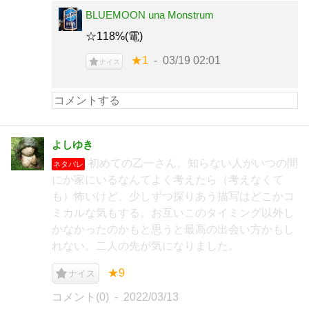
BLUEMOON una Monstrum
☆118%(電)
★1
03/19 02:01
ナイス
よしゆき
初めての乙一さん。知らない人がいつの間
ネタバレ
にか家にいるなんてよく考えたら（考えなくて
も）怖いけど、少しずつ探りあう描写はどこかコ
ミカルな気もする。お互いこのタイミング以外し
かなかったのかもと思うと最高の出会い方かもし
れない。二人の先が気になりました。
★9
ナイス
コメント(0)
2022/03/13