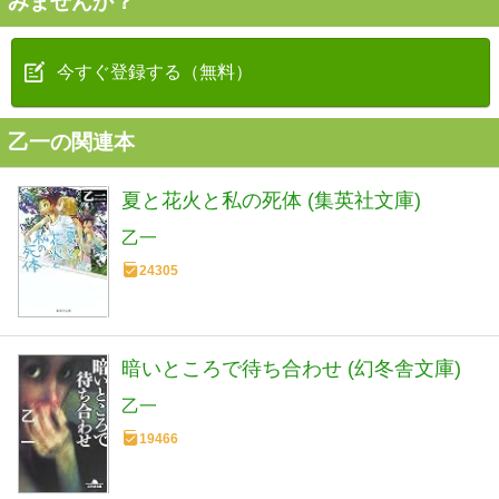
みませんか？
今すぐ登録する（無料）
乙一の関連本
夏と花火と私の死体 (集英社文庫)
乙一
24305
暗いところで待ち合わせ (幻冬舎文庫)
乙一
19466