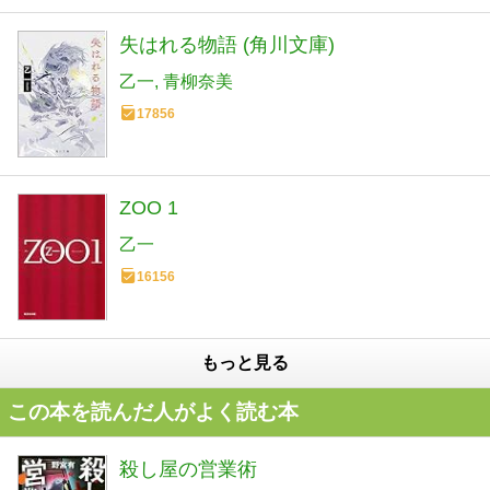
失はれる物語 (角川文庫)
乙一
青柳奈美
17856
ZOO 1
乙一
16156
もっと見る
この本を読んだ人がよく読む本
殺し屋の営業術