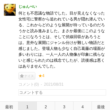
じゅんぺい
何とも不思議な物語でした。目が見えなくなった
女性宅に警察から追われている男が隠れ潜んでい
る、これからどのような展開が待っているのだろ
うかと読み進みました。まさか最後にこのような
ことになろうとは、そして伏線回収があろうと
は。意外な展開にジャンル分けが難しい物語だと
感じました。登場人物も少なく自己葛藤の場面が
多いわりには、一人一人の人物像が印象に残らな
いと感じられたのは残念でしたが、読後感は悪く
はありませんでした。
★4
ナイス
コメント(0)
2021/08/31
最初
1
2
3
4
最後