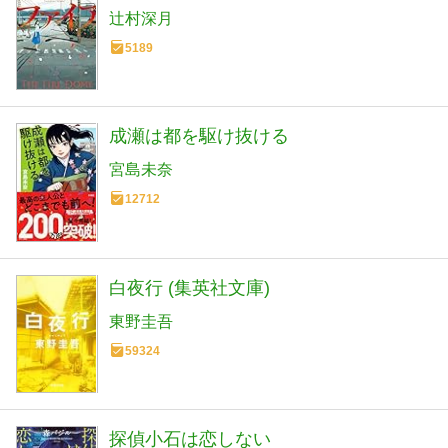
辻村深月
5189
成瀬は都を駆け抜ける
宮島未奈
12712
白夜行 (集英社文庫)
東野圭吾
59324
探偵小石は恋しない