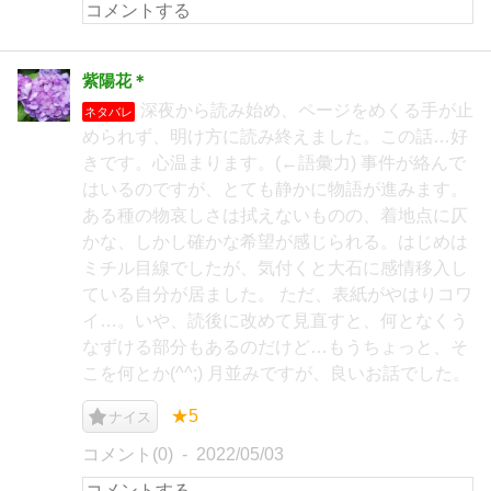
紫陽花＊
深夜から読み始め、ページをめくる手が止
ネタバレ
められず、明け方に読み終えました。この話…好
きです。心温まります。(←語彙力) 事件が絡んで
はいるのですが、とても静かに物語が進みます。
ある種の物哀しさは拭えないものの、着地点に仄
かな、しかし確かな希望が感じられる。はじめは
ミチル目線でしたが、気付くと大石に感情移入し
ている自分が居ました。 ただ、表紙がやはりコワ
イ…。いや、読後に改めて見直すと、何となくう
なずける部分もあるのだけど…もうちょっと、そ
こを何とか(^^;) 月並みですが、良いお話でした。
★5
ナイス
コメント(0)
2022/05/03