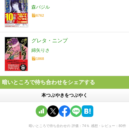
森バジル
6762
グレタ・ニンプ
綿矢りさ
1868
暗いところで待ち合わせをシェアする
本つぶやきをつぶやく
暗いところで待ち合わせ
の
評価
74
％
感想・レビュー
80
件