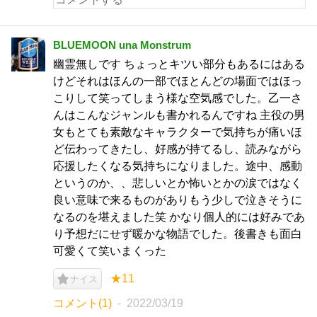
BLUEMOON una Monstrum
幽霊無しです ちょっとキツい部分もあるにはある
けどそれはほんの一部でほとんどの場面ではほっ
こりして笑ってしまう様な空気感でした。乙一さ
んはこんなジャンルも書かれるんですね 主役の男
女もとても素敵なキャラクターで気持ちが痛いほ
ど伝わってきたし、好感が持てるし、読みながら
応援したくなる気持ちになりました。途中、感動
というのか、、悲しいとか怖いとかの涙ではなく
良い意味で来るものがありもう少しで泣きそうに
なるのを堪えました笑 かなり個人的には好みであ
り予想だにせず暖かな物語でした。後書きも面白
可愛くて笑いまくった
★11
ナイス
コメント(1)
2022/03/19