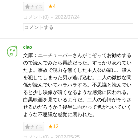
★4
ナイス
コメント(0)
2022/07/24
ciao
文庫：ユーチューバーさんがこぞってお勧めする
ので読んでみたら再読だった。すっかり忘れてい
たよ。事故で視力を無くした主人公の家に、殺人
を犯してしまった男が逃げ込む。二人の微妙な関
係が読んでいてハラハラする。不思議と読んでい
ると少し映像が暗くなるような感覚に囚われる。
白黒映画を見ているようだ。二人の心情がそうさ
せるのだろうか？後半に向かって色がついていく
ような不思議な感覚に襲われた。
★12
ナイス
コメント(0)
2022/05/25