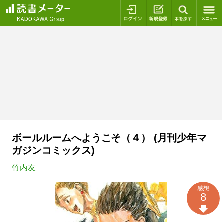
ログイン
新規登録
本を探
ボールルームへようこそ（４） (月刊少年マ
ガジンコミックス)
竹内友
感想
8