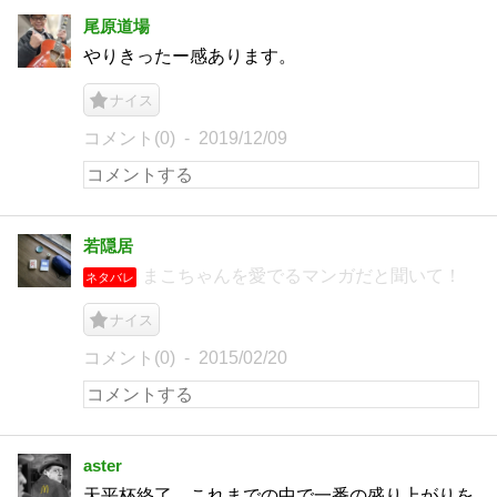
尾原道場
やりきったー感あります。
ナイス
コメント(0)
2019/12/09
若隠居
まこちゃんを愛でるマンガだと聞いて！
ネタバレ
ナイス
コメント(0)
2015/02/20
aster
天平杯終了。これまでの中で一番の盛り上がりを