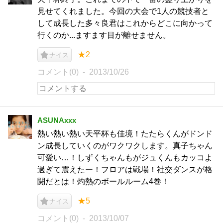
見せてくれました。今回の大会で1人の競技者と
して成長した多々良君はこれからどこに向かって
行くのか...ますます目が離せません。
★2
ナイス
コメント(0)
2013/10/26
ASUNAxxx
熱い熱い熱い天平杯も佳境！たたらくんがドンド
ン成長していくのがワクワクします。真子ちゃん
可愛い…！しずくちゃんもがジュくんもカッコよ
過ぎて震えたー！フロアは戦場！社交ダンスが格
闘だとは！灼熱のボールルーム4巻！
★5
ナイス
コメント(0)
2013/10/07