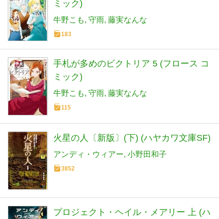
ミック)
牛野こも
守雨
藤実なんな
183
手札が多めのビクトリア 5 (フロース コ
ミック)
牛野こも
守雨
藤実なんな
115
火星の人〔新版〕(下) (ハヤカワ文庫SF)
アンディ・ウィアー
小野田和子
3852
プロジェクト・ヘイル・メアリー 上 (ハ