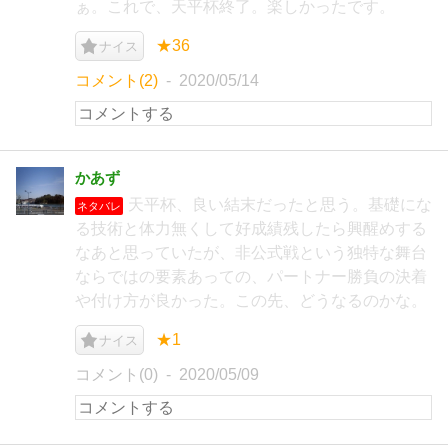
ぁ。これで、天平杯終了。楽しかったです。
★36
ナイス
コメント(2)
2020/05/14
かあず
天平杯、良い結末だったと思う。基礎にな
ネタバレ
る技術と体力無くして好成績残したら興醒めする
なあと思っていたが、非公式戦という独特な舞台
ならではの要素あっての、パートナー勝負の決着
や付け方が良かった。この先、どうなるのかな。
★1
ナイス
コメント(0)
2020/05/09