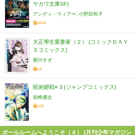
ヤカワ文庫SF)
アンディ・ウィアー
小野田和子
4264
大正學生愛妻家（２） (コミックＤＡＹ
Ｓコミックス)
粥川すず
14
呪術廻戦≡ 3 (ジャンプコミックス)
岩崎優次
325
ボールルームへようこそ（４） (月刊少年マガジン