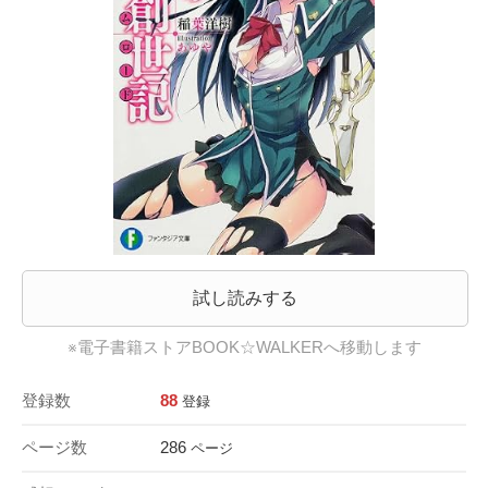
試し読みする
※電子書籍ストアBOOK☆WALKERへ移動します
登録数
88
登録
ページ数
286
ページ