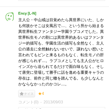
Ency [L-N]
主人公・中山戒は目覚めたら異世界にいた、しか
も何故かそこは女風呂で…、という所から始まる
異世界転生ファンタジー学園ラブコメでした。異
世界転生モノの割には異世界的あるいはファンタ
ジー的描写も、学園生活の描写も全然なく、主人
公の過去に全然触れないせいで、譲れない想いと
言われてもピンと来るものもなく、転生モノの肝
が感じられず…。ラブコメとしても主人公がヒロ
インズから迫られてるだけで面白味もなく。そし
て唐突に登場して勝手に話を進める重要キャラの
存在は、前作と同じ轍を踏んでる。も少しなんと
かならなかったのかコレ…。
★4
ナイス
コメント(0)
2013/09/03