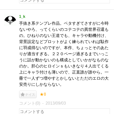
1_k
手抜き系テンプレ作品。ベタすぎてさすがに今時
ないやろ、ってくらいのコテコテの異世界召還も
の。ひねりのない王道でも、キャラや動機付け、
背景設定などプロットがよく練られていれば駄作
に羽成得ないのですが、本作、ちょっとそのあた
りが適当すぎる。２２０ページ過ぎるまでいっこ
うに話が動かないのも構成としていかがなものな
のか。肝心のヒロインｓもいきなり４人出てくる
上にキャラ付けも薄いので、正直誰が誰やら。一
冊で一人ずつ増やすとかしないとただのエロの大
安売りにしかならない。
★8
ナイス
コメント(0)
2013/09/03