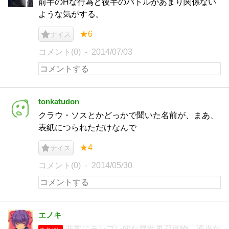
前半のHな行為と後半のバトルがあまり関係ない
ような気がする。
★6
ナイス
コメント(0)
2014/07/03
tonkatudon
クラウ・ソスとかどっかで聞いた名前が、まあ、
表紙につられただけなんで
★4
ナイス
コメント(0)
2014/05/30
エノキ
非常にテンプレ的な異世界召還物。適当な