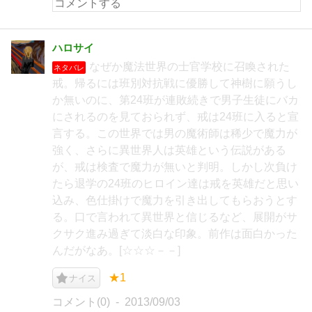
ハロサイ
なぜか魔法世界の士官学校に召喚された
ネタバレ
戒。帰るには班別対抗戦に優勝して神樹に願うし
か無いのに、第24班が連敗続きで男子生徒にバカ
にされるのを見ておられず、戒は24班に入ると宣
言する。この世界では男の魔術師は稀少で魔力が
強く、さらに異世界人は英雄という伝説がある
が、戒は検査で魔力が無いと判明。しかし次負け
たら退学の24班のヒロイン達は戒を英雄だと思い
込み、色仕掛けで魔力を引き出してもらおうとす
る。口で言われて異世界と信じるなど、展開がサ
クサク進み過ぎて淡白な印象。前作は面白かった
んだがなあ。[☆☆☆－－]
★1
ナイス
コメント(0)
2013/09/03