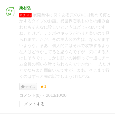
栗村弘
展開自体は良くある真の力に目覚めて何と
ネタバレ
かするタイプのお話。異世界召喚ものとの組み合
わせもそんなに珍しいというほどじゃ無いです
ね。だけど、テンポやキャラがわりと良いので見
られます。ただ、その主人公の力は、なんかまず
いような。まあ、個人的にはそれで攻撃するよう
な人はどうかしてると思うんですが、気にする人
はしそうです。しかし願いの神樹って一辺にチー
ム全員の願いを叶えられるんですかね？ 一人だけ
とかならまた面白いんですが。まあ、そこまで行
くのはずっと先の話でしょうけれどね。
★1
ナイス
コメント(0)
2013/10/20