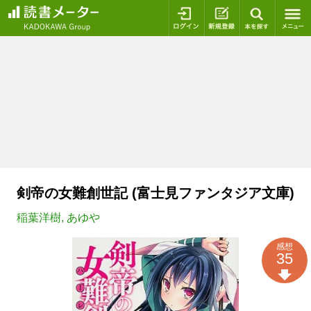
ログイン
新規登録
本を探
剣帝の女難創世記 (富士見ファンタジア文庫)
稲葉洋樹
,
あゆや
感想
35