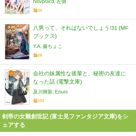
Novpracd
左側
の主になってました～１ (ブレイブ文庫
30
の 03-01)
八男って、それはないでしょう!31 (MF
ブックス)
Y.A
藤ちょこ
28
会社の妹属性な後輩と、秘密の友達に
なった話 (電撃文庫)
及川輝新
Enuni
102
剣帝の女難創世記 (富士見ファンタジア文庫)をシ
ェアする