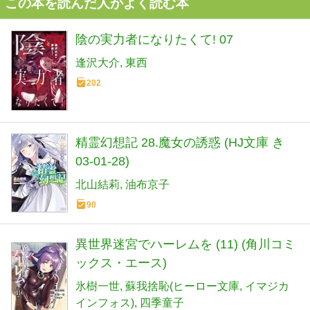
この本を読んだ人がよく読む本
陰の実力者になりたくて! 07
逢沢大介
東西
202
精霊幻想記 28.魔女の誘惑 (HJ文庫 き
03-01-28)
北山結莉
油布京子
90
異世界迷宮でハーレムを (11) (角川コミ
ックス・エース)
氷樹一世
蘇我捨恥(ヒーロー文庫
イマジカ
インフォス)
四季童子