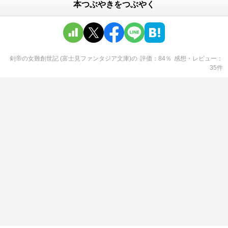
本つぶやきをつぶやく
剣帝の女難創世記 (富士見ファンタジア文庫)
の
評価
84
％
感想・レビュー
35
件