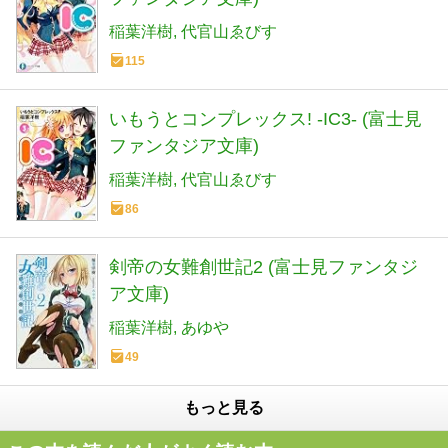
稲葉洋樹
代官山ゑびす
115
いもうとコンプレックス! ‐IC3‐ (富士見
ファンタジア文庫)
稲葉洋樹
代官山ゑびす
86
剣帝の女難創世記2 (富士見ファンタジ
ア文庫)
稲葉洋樹
あゆや
49
もっと見る