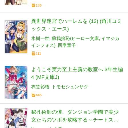
136
異世界迷宮でハーレムを (12) (角川コミ
ックス・エース)
氷樹一世
蘇我捨恥(ヒーロー文庫
イマジカ
インフォス)
四季童子
111
ようこそ実力至上主義の教室へ 3年生編
4 (MF文庫J)
衣笠彰梧
トモセシュンサク
445
秘孔術師の僕、ダンジョン学園で美少
女たちのツボを攻略する～チートスキ
ルでいつの間にか最強美少女ハーレム