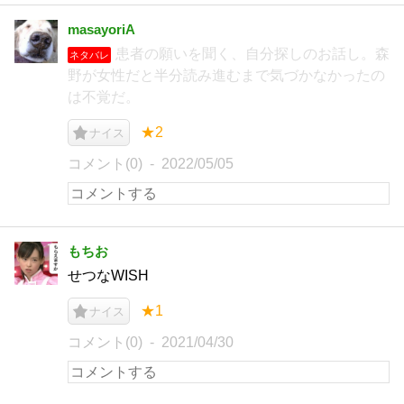
masayoriA
患者の願いを聞く、自分探しのお話し。森
ネタバレ
野が女性だと半分読み進むまで気づかなかったの
は不覚だ。
★2
ナイス
コメント(0)
2022/05/05
もちお
せつなWISH
★1
ナイス
コメント(0)
2021/04/30