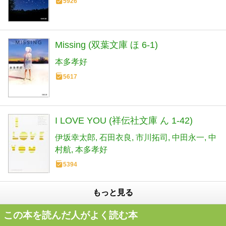
5926
Missing (双葉文庫 ほ 6-1)
本多孝好
5617
I LOVE YOU (祥伝社文庫 ん 1-42)
伊坂幸太郎
石田衣良
市川拓司
中田永一
中
村航
本多孝好
5394
もっと見る
この本を読んだ人がよく読む本