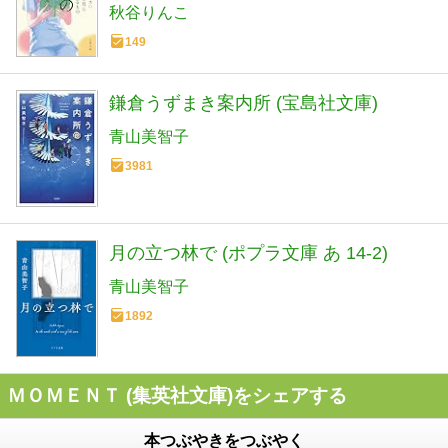
秋谷りんこ
149
鎌倉うずまき案内所 (宝島社文庫)
青山美智子
3981
月の立つ林で (ポプラ文庫 あ 14-2)
青山美智子
1892
ＭＯＭＥＮＴ (集英社文庫)をシェアする
本つぶやきをつぶやく