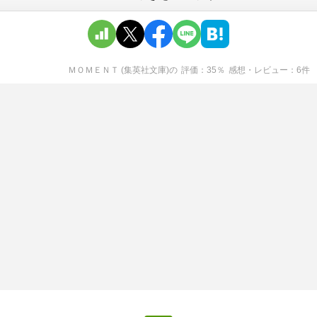
ＭＯＭＥＮＴ (集英社文庫)
の
評価
35
％
感想・レビュー
6
件