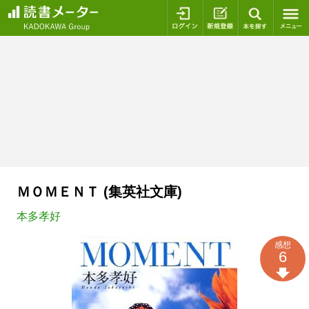
ログイン
新規登録
本を探
ＭＯＭＥＮＴ (集英社文庫)
本多孝好
感想
6