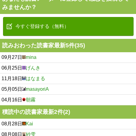
みませんか？
今すぐ登録する（無料）
読みおわった読書家最新5件(35)
09月27日
mina
06月25日
げんき
11月18日
はなまる
05月05日
masayoriA
04月16日
朝霧
積読中の読書家最新2件(2)
08月28日
Kai
08月08日
紗雫