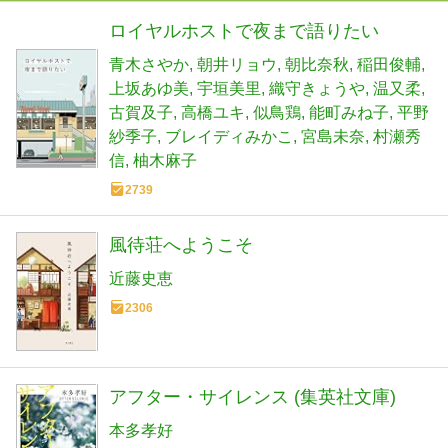
ロイヤルホストで夜まで語りたい
青木さやか
朝井リョウ
朝比奈秋
稲田俊輔
上坂あゆ美
宇垣美里
織守きょうや
温又柔
古賀及子
高橋ユキ
似鳥鶏
能町みね子
平野
紗季子
ブレイディみかこ
宮島未奈
村瀬秀
信
柚木麻子
2739
風待荘へようこそ
近藤史恵
2306
アフター・サイレンス (集英社文庫)
本多孝好