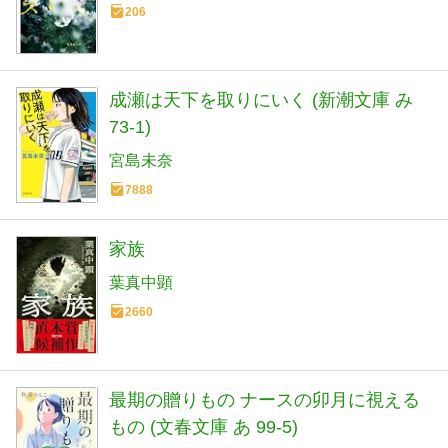
206
成瀬は天下を取りにいく (新潮文庫 み
73-1)
宮島未奈
7888
家族
葉真中顕
2660
最期の贈りもの ナースの卯月に視える
もの (文春文庫 あ 99-5)