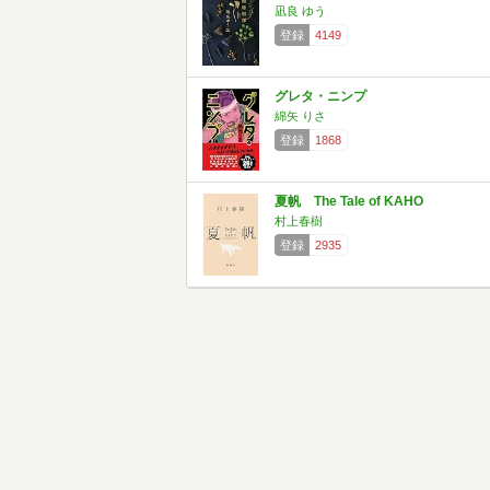
凪良 ゆう
登録
4149
グレタ・ニンプ
綿矢 りさ
登録
1868
夏帆 The Tale of KAHO
村上春樹
登録
2935