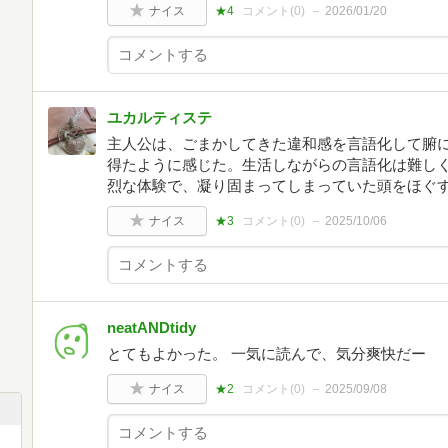
ナイス
★4
コメント(
0
)
2026/01/20
ユカルティステ
主人公は、ごまかしてきた違和感を言語化して腑
得たように感じた。生活しながらの言語化は難し
烈な体験で、凝り固まってしまっていた頭をほぐ
ナイス
★3
コメント(
0
)
2025/10/06
neatANDtidy
とてもよかった。 一気に読んで、気分爽快だー
ナイス
★2
コメント(
0
)
2025/09/08