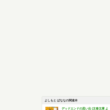
よしもと ばななの関連本
デッドエンドの思い出 (文春文庫 よ