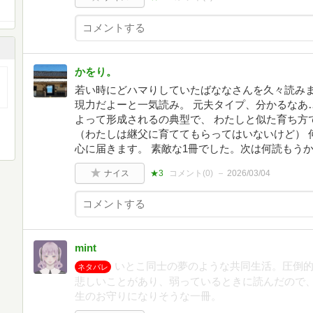
かをり。
若い時にどハマりしていたばななさんを久々読みま
現力だよーと一気読み。 元夫タイプ、分かるなあ
よって形成されるの典型で、 わたしと似た育ち方
（わたしは継父に育ててもらってはいないけど） 
心に届きます。 素敵な1冊でした。次は何読もう
ナイス
★3
コメント(
0
)
2026/03/04
mint
いとこ同士の夢のような共同生活。圧倒
ネタバレ
悲しいことがあり、弱っているときに読んだので
生のお守りになりそうな一冊。