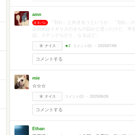
amn
「別れ」と向き合うというか、「別れ」の
ネタバレ
み始めはイギリスのまちの話かと思ったけど、半
話。スナックちどり。なるほど。
ナイス
★2
コメント(
0
)
2025/07/08
mie
☆☆☆
ナイス
コメント(
0
)
2025/06/28
Ethan