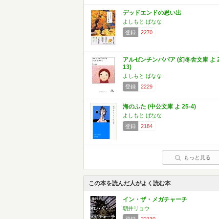
デッドエンドの思い出
よしもと ばなな
登録
2270
アルゼンチンババア (幻冬舎文庫 よ 2
13)
よしもと ばなな
登録
2229
海のふた (中公文庫 よ 25-4)
よしもと ばなな
登録
2184
もっと見る
この本を読んだ人がよく読む本
イン・ザ・メガチャーチ
朝井リョウ