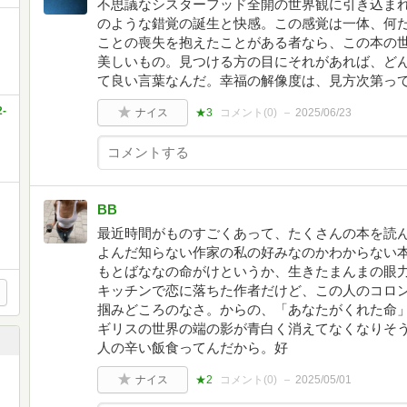
不思議なシスターフッド全開の世界観に引き込ま
のような錯覚の誕生と快感。この感覚は一体、何
ことの喪失を抱えたことがある者なら、この本の
美しいもの。見つける方の目にそれがあれば、ど
て良い言葉なんだ。幸福の解像度は、見方次第っ
-
ナイス
★3
コメント(
0
)
2025/06/23
BB
最近時間がものすごくあって、たくさんの本を読ん
よんだ知らない作家の私の好みなのかわからない本
もとばななの命がけというか、生きたまんまの眼
キッチンで恋に落ちた作者だけど、この人のコロ
掴みどころのなさ。からの、「あなたがくれた命
ギリスの世界の端の影が青白く消えてなくなりそ
人の辛い飯食ってんだから。好
ナイス
★2
コメント(
0
)
2025/05/01