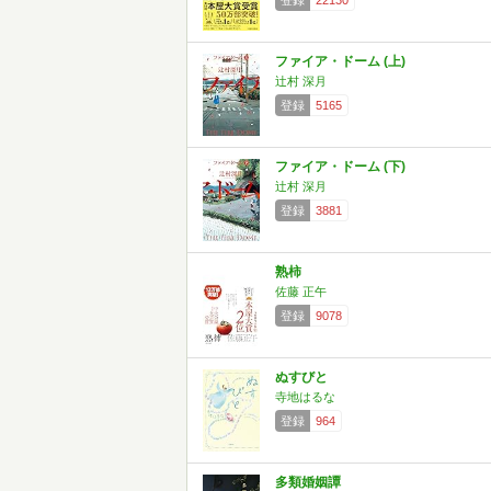
登録
22130
ファイア・ドーム (上)
辻村 深月
登録
5165
ファイア・ドーム (下)
辻村 深月
登録
3881
熟柿
佐藤 正午
登録
9078
ぬすびと
寺地はるな
登録
964
多類婚姻譚