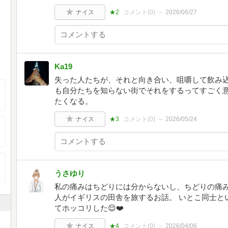
ナイス
★2
コメント(
0
)
2026/06/27
Ka19
失った人たちが、それと向き合い、咀嚼して飲み
も自分たちを知らない街でそれをするってすごく
たくなる。
ナイス
★3
コメント(
0
)
2026/05/24
うさゆり
私の痛みはちどりには分からないし、ちどりの痛み
人がイギリスの田舎を旅するお話。 いとこ同士と
てホッコリした😌❤️
ナイス
★4
コメント(
0
)
2026/04/06