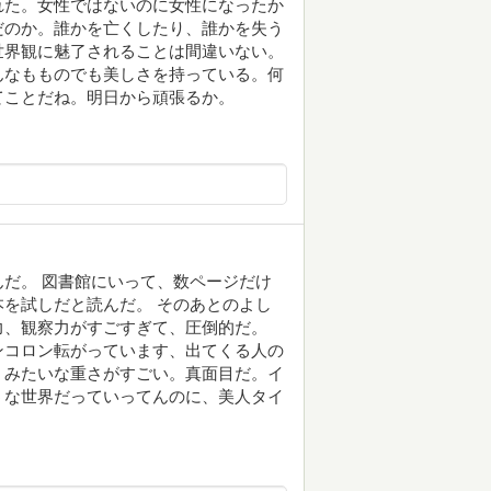
れた。女性ではないのに女性になったか
だのか。誰かを亡くしたり、誰かを失う
世界観に魅了されることは間違いない。
んなもものでも美しさを持っている。何
てことだね。明日から頑張るか。
だ。 図書館にいって、数ページだけ
を試しだと読んだ。 そのあとのよし
力、観察力がすごすぎて、圧倒的だ。
ンコロン転がっています、出てくる人の
」みたいな重さがすごい。真面目だ。イ
うな世界だっていってんのに、美人タイ