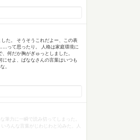
した。 そうそうこれだよー、この表
……って思ったり。 人格は家庭環境に
で、何だか胸がぎゅっとしました。
何にせよ、ばななさんの言葉はいつも
かな。
的な筆力に一瞬で読み切ってしまった。
、いろんな言葉がじわじわと沁みた。人