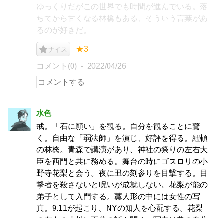
ゆっくりだがこの世界でも時間が進んでいる。落
ちてから甘くなる林檎もある、そういう言葉があ
るのが好きだ。
★3
ナイス
コメント(0)
2022/04/26
水色
戒。「石に願い」を観る。自分を観ることに驚
く。自由な「弱法師」を演じ、好評を得る。紐頓
の林檎。青森で講演があり、神社の祭りの左右大
臣を西門と共に務める。舞台の時にゴスロリの小
野寺花梨と会う。夜に丑の刻参りを目撃する。目
撃者を殺さないと呪いが成就しない。花梨が能の
弟子として入門する。藁人形の中には女性の写
真。9.11が起こり、NYの知人を心配する。花梨