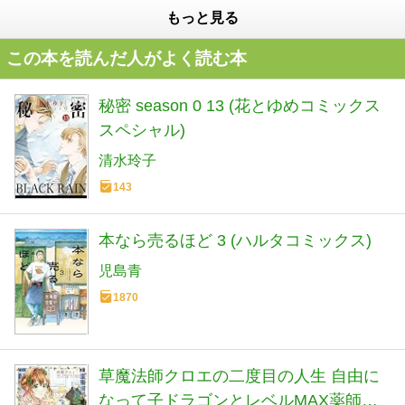
もっと見る
この本を読んだ人がよく読む本
秘密 season 0 13 (花とゆめコミックス
スペシャル)
清水玲子
143
本なら売るほど 3 (ハルタコミックス)
児島青
1870
草魔法師クロエの二度目の人生 自由に
なって子ドラゴンとレベルMAX薬師ラ