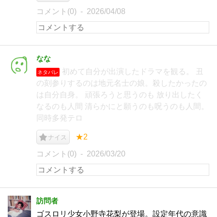
コメント(0)
2026/04/08
なな
初めて自分が出演したドラマを観る。 丑
ネタバレ
の刻参りするのは地元名士の娘。殺したかったの
は自分自身。 頑張ろうと思うのも 放り出したく
なるのも人間 清らかにと願うのも呪うのも人間。
同時多発テロ
★2
ナイス
コメント(0)
2026/03/20
訪問者
ゴスロリ少女小野寺花梨が登場。設定年代の意識