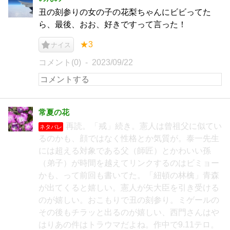
丑の刻参りの女の子の花梨ちゃんにビビってた
ら、最後、おお、好きですって言った！
★3
ナイス
コメント(0)
2023/09/22
常夏の花
再読。「戒」続き。憲人は曾祖父に似てい
ネタバレ
るのかも、顔ではなく性格とか気質が。泰一先生
には超える対象である父（師匠）とかわいい孫
（弟子）が時間を越えてリンクするのはビミョー
かも、って前回も書いてた。「紐頓の林檎」青森
が出てくると嬉しい。憲人が矢大臣を引き受ける
のが嬉しい。おこもりで丑の刻参り。ミゲールの
その後もチラッと出るのが嬉しい、西門さんはや
はりあの件はトラウマだよね。作中で9.11テロ。