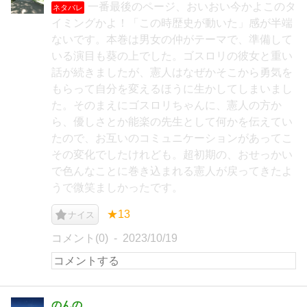
一番最後のページ、おいおい今かよこのタ
ネタバレ
イミングかよ！「この時歴史が動いた」感が半端
ないです。本巻は男女の仲がテーマで、準備して
いる演目も葵の上でした。ゴスロリの彼女と重い
話が続きましたが、憲人はなぜかそこから勇気を
もらって自分を変えるほうに生かしてしまいまし
た。そのまえにゴスロリちゃんに、憲人の方か
ら、優しさとか能楽の先生として何かを伝えてい
たので、お互いのコミュニケーションがあってこ
その変化でしたけれども。超初期の、おせっかい
で色んなことに巻き込まれる憲人が戻ってきたよ
うで微笑ましかったです。
★13
ナイス
コメント(0)
2023/10/19
のんの