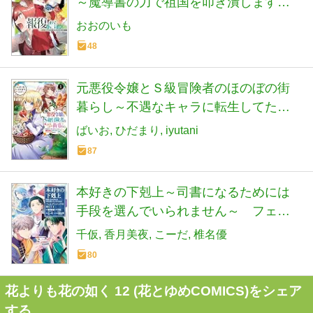
～魔導書の力で祖国を叩き潰します～
(ホビージャパンコミックス)
おおのいも
48
元悪役令嬢とＳ級冒険者のほのぼの街
暮らし～不遇なキャラに転生してたけ
ど、理想の美女になれたからプラマイ
ばいお
ひだまり
iyutani
ゼロだよね～＠COMIC 第1巻
87
(CORONA COMICS)
本好きの下剋上～司書になるためには
手段を選んでいられません～ フェル
ディナンドの館にて 第1巻
千仮
香月美夜
こーだ
椎名優
80
花よりも花の如く 12 (花とゆめCOMICS)をシェア
する