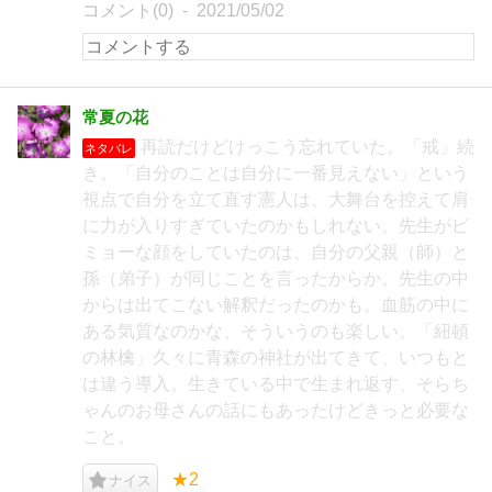
コメント(0)
2021/05/02
常夏の花
再読だけどけっこう忘れていた。「戒」続
ネタバレ
き。「自分のことは自分に一番見えない」という
視点で自分を立て直す憲人は、大舞台を控えて肩
に力が入りすぎていたのかもしれない。先生がビ
ミョーな顔をしていたのは、自分の父親（師）と
孫（弟子）が同じことを言ったからか。先生の中
からは出てこない解釈だったのかも。血筋の中に
ある気質なのかな、そういうのも楽しい。「紐頓
の林檎」久々に青森の神社が出てきて、いつもと
は違う導入。生きている中で生まれ返す、そらち
ゃんのお母さんの話にもあったけどきっと必要な
こと。
★2
ナイス