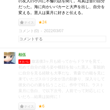
の友人の小川に不倫の話を聞く。写真は昔の自分
だった。海に向かいバカーと大声を出し、自分を
変える。憲人は葉月に好きと伝える。
★24
ナイス
コメント(0)
2022/03/07
枯伍
放送後3ヶ月も経ってからドラマを見て、
ネタバレ
初めて自分の後ろ姿や横顔を知った憲人。客観的
に自分を見る経験も大事だな。青森での能を見に
来ていたゴスロリ少女が丑の刻参り、深入りして
彼女の心の澱を払うことに。作中で911。ラスト
葉月に告白、で以下次号。人前でって対応しにく
いだろ…結果は如何に！
★6
ナイス