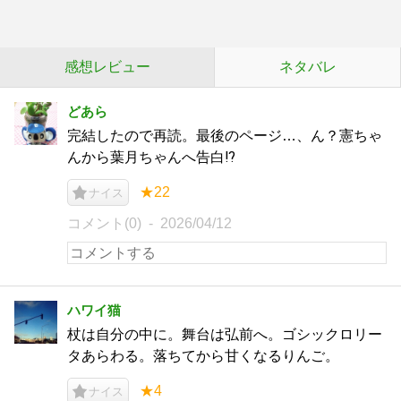
感想レビュー
ネタバレ
どあら
完結したので再読。最後のページ…、ん？憲ちゃ
んから葉月ちゃんへ告白⁉️
★22
ナイス
コメント(0)
2026/04/12
ハワイ猫
杖は自分の中に。舞台は弘前へ。ゴシックロリー
タあらわる。落ちてから甘くなるりんご。
★4
ナイス