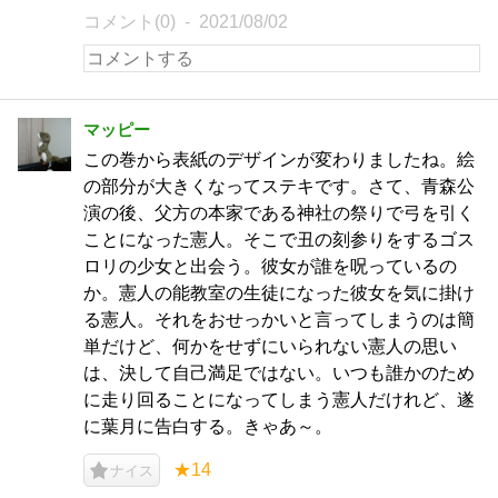
コメント(0)
2021/08/02
マッピー
この巻から表紙のデザインが変わりましたね。絵
の部分が大きくなってステキです。さて、青森公
演の後、父方の本家である神社の祭りで弓を引く
ことになった憲人。そこで丑の刻参りをするゴス
ロリの少女と出会う。彼女が誰を呪っているの
か。憲人の能教室の生徒になった彼女を気に掛け
る憲人。それをおせっかいと言ってしまうのは簡
単だけど、何かをせずにいられない憲人の思い
は、決して自己満足ではない。いつも誰かのため
に走り回ることになってしまう憲人だけれど、遂
に葉月に告白する。きゃあ～。
★14
ナイス