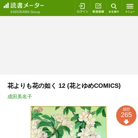
ログイン
新規登録
本を探
花よりも花の如く 12 (花とゆめCOMICS)
成田美名子
感想
265