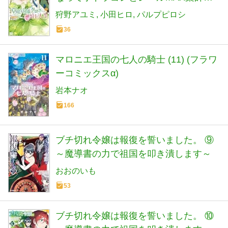
イフ 5 (B's-LOG COMICS)
狩野アユミ
小田ヒロ
パルプピロシ
36
マロニエ王国の七人の騎士 (11) (フラワ
ーコミックスα)
岩本ナオ
166
ブチ切れ令嬢は報復を誓いました。 ⑨
～魔導書の力で祖国を叩き潰します～
おおのいも
53
ブチ切れ令嬢は報復を誓いました。 ⑩