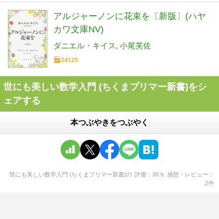
アルジャーノンに花束を〔新版〕(ハヤ
カワ文庫NV)
ダニエル・キイス
小尾芙佐
24125
世にも美しい数学入門 (ちくまプリマー新書)をシ
ェアする
本つぶやきをつぶやく
世にも美しい数学入門 (ちくまプリマー新書)
の
評価
36
％
感想・レビュー
2
件