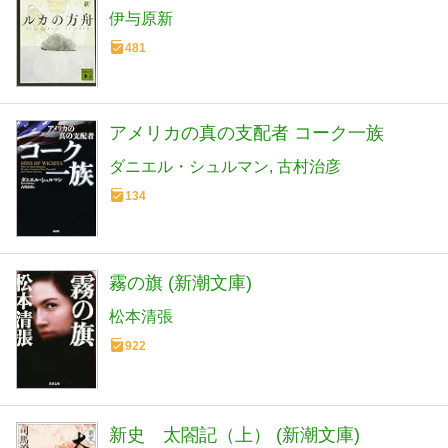
伊与原新
481
アメリカの真の支配者 コーク一族
ダニエル・シュルマン
古村治彦
134
霧の旗 (新潮文庫)
松本清張
922
新史 太閤記（上） (新潮文庫)