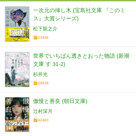
一次元の挿し木 (宝島社文庫 『このミ
ス』大賞シリーズ)
松下龍之介
23406
世界でいちばん透きとおった物語 (新潮
文庫 す 31-2)
杉井光
29939
傲慢と善良 (朝日文庫)
辻村深月
42483