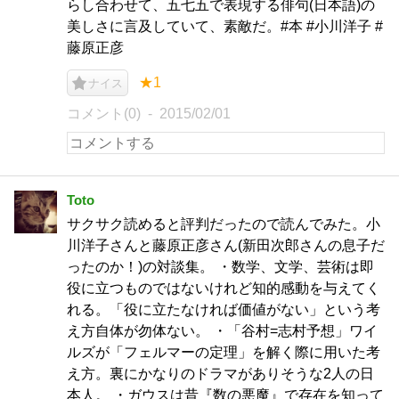
らし合わせて、五七五で表現する俳句(日本語)の
美しさに言及していて、素敵だ。#本 #小川洋子 #
藤原正彦
★1
ナイス
コメント(0)
2015/02/01
Toto
サクサク読めると評判だったので読んでみた。小
川洋子さんと藤原正彦さん(新田次郎さんの息子だ
ったのか！)の対談集。 ・数学、文学、芸術は即
役に立つものではないけれど知的感動を与えてく
れる。「役に立たなければ価値がない」という考
え方自体が勿体ない。 ・「谷村=志村予想」ワイ
ルズが「フェルマーの定理」を解く際に用いた考
え方。裏にかなりのドラマがありそうな2人の日
本人。 ・ガウスは昔『数の悪魔』で存在を知って