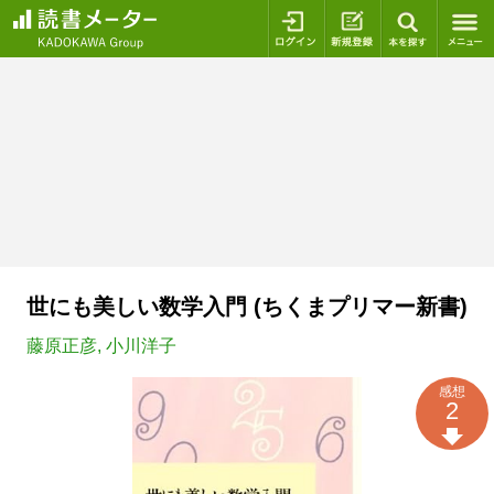
ログイン
新規登録
本を探
世にも美しい数学入門 (ちくまプリマー新書)
藤原正彦
,
小川洋子
感想
2