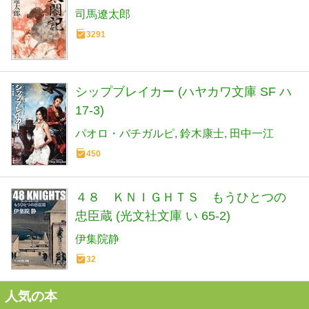
司馬遼太郎
3291
シップブレイカー (ハヤカワ文庫 SF ハ
17-3)
パオロ・バチガルピ
鈴木康士
田中一江
450
４８ ＫＮＩＧＨＴＳ もうひとつの
忠臣蔵 (光文社文庫 い 65-2)
伊集院静
32
人気の本