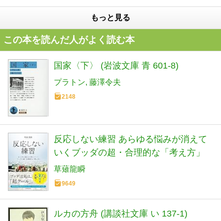
もっと見る
この本を読んだ人がよく読む本
国家〈下〉 (岩波文庫 青 601-8)
プラトン
藤澤令夫
2148
反応しない練習 あらゆる悩みが消えて
いくブッダの超・合理的な「考え方」
草薙龍瞬
9649
ルカの方舟 (講談社文庫 い 137-1)