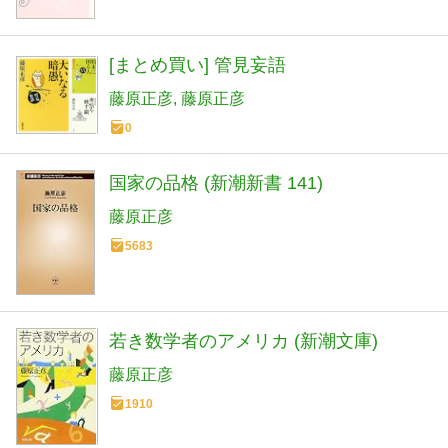
[まとめ買い] 管見妄語
藤原正彦
藤原正彦
0
国家の品格 (新潮新書 141)
藤原正彦
5683
若き数学者のアメリカ (新潮文庫)
藤原正彦
1910