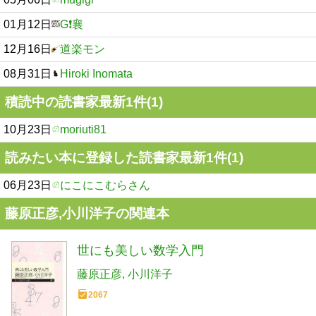
01月12日
G❗️襄
12月16日
道楽モン
08月31日
Hiroki Inomata
積読中の読書家最新1件(1)
10月23日
moriuti81
読みたい本に登録した読書家最新1件(1)
06月23日
にこにこむらさん
藤原正彦,小川洋子の関連本
世にも美しい数学入門
藤原正彦
小川洋子
2067