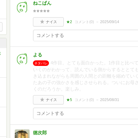
ねこぱん
⭐️⭐️⭐️⭐️⭐️
ナイス
★2
コメント(
0
)
2025/09/14
ミ
よる
4作目。とても面白かった。1作目と比べ
ネタバレ
いくのがわかって、読んでいる側からするととて
き込まれながらも周囲の人間との距離を縮めてい
たあの子の強かさを感じさせられる。ついにお母
くのだろうか。楽しみ。
ナイス
★5
コメント(
0
)
2025/08/31
徳次郎