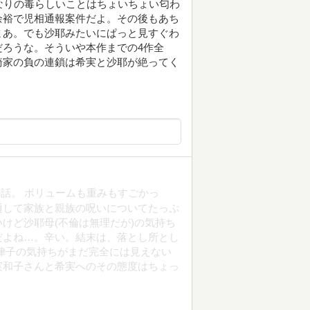
なりの毒らしいことはちょいちょい匂わ
余裕で児相通報案件だよ。その後もあち
まあ。でも沙耶みたいにぱっと見すぐわ
ろうな。そういや本作までの4作全
崎家の負の連鎖は希実と沙耶が絶ってく
話。 ボリュームも重みもすごかっ
通して家族と親族の呪いについてたっぷ
けど沙耶母(不倫は無理だが)の気持ち
だよね…。辛い。結末は、落とし所とし
律子の気持ちがまだ完全には見えない
実和子さんと希実へのその態度はちょっ