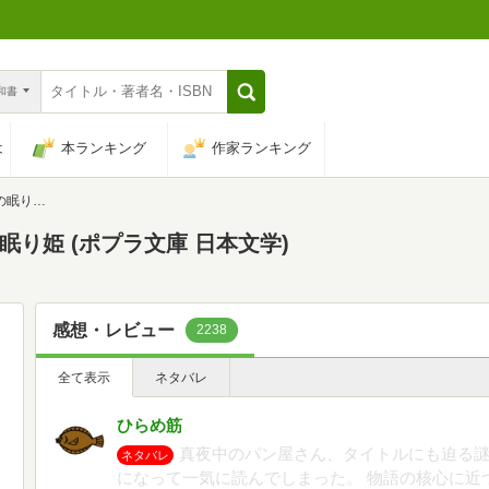
n和書
は
本ランキング
作家ランキング
日本文学)
眠り姫 (ポプラ文庫 日本文学)
感想・レビュー
2238
全て表示
ネタバレ
ひらめ筋
真夜中のパン屋さん、タイトルにも迫る
ネタバレ
になって一気に読んでしまった。 物語の核心に近