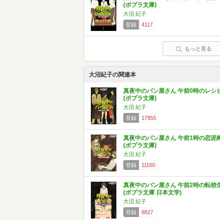
(ポプラ文庫)
大沼 紀子
登録
4117
もっと見る
大沼紀子の関連本
真夜中のパン屋さん 午前0時のレシ
(ポプラ文庫)
大沼 紀子
登録
17955
真夜中のパン屋さん 午前1時の恋泥
(ポプラ文庫)
大沼 紀子
登録
11160
真夜中のパン屋さん 午前2時の転校
(ポプラ文庫 日本文学)
大沼 紀子
登録
8827