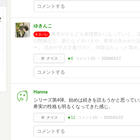
ゆきんこ
希実がどんどん表情豊かになっていく。 
ネタバレ
の関係など、新たなドタバタや、希実の失われた
ー。 読みやすみ文書だけど、内容はちょっと重め
ナイス
★6
コメント(
0
)
2026/01/17
Hanna
シリーズ第4弾。始めは続きを読もうかと思ってい
希実の性格も明るくなってきた感じ。
ナイス
★12
コメント(
0
)
2026/01/15