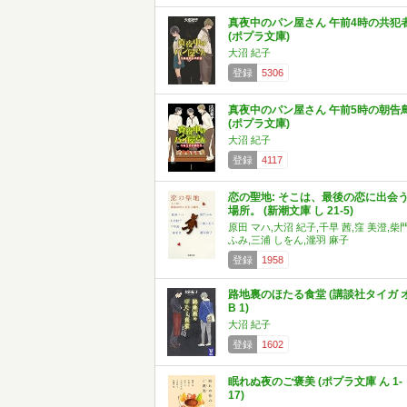
真夜中のパン屋さん 午前4時の共犯
(ポプラ文庫)
大沼 紀子
登録
5306
真夜中のパン屋さん 午前5時の朝告
(ポプラ文庫)
大沼 紀子
登録
4117
恋の聖地: そこは、最後の恋に出会
場所。 (新潮文庫 し 21-5)
原田 マハ,大沼 紀子,千早 茜,窪 美澄,柴
ふみ,三浦 しをん,瀧羽 麻子
登録
1958
路地裏のほたる食堂 (講談社タイガ 
B 1)
大沼 紀子
登録
1602
眠れぬ夜のご褒美 (ポプラ文庫 ん 1-
17)