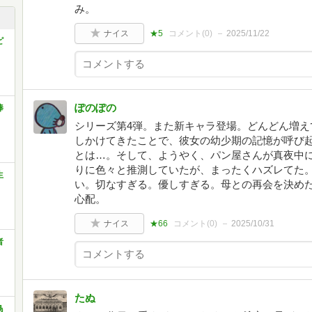
み。
ナイス
★5
コメント(
0
)
2025/11/22
ピ
ぽのぽの
棒
シリーズ第4弾。また新キャラ登場。どんどん増え
しかけてきたことで、彼女の幼少期の記憶が呼び
とは…。そして、ようやく、パン屋さんが真夜中
りに色々と推測していたが、まったくハズレてた
生
い。切なすぎる。優しすぎる。母との再会を決め
心配。
ナイス
★66
コメント(
0
)
2025/10/31
者
たぬ
鳥