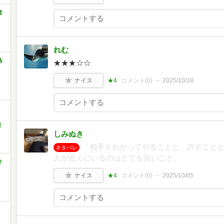
者
れむ
鳥
★★★☆☆
ナイス
★4
コメント(
0
)
2025/10/18
う
門
しみぬき
「相手をわかってやることと、許すこと
ネタバレ
人が近くにいるのはとても良いこと。
オ
ナイス
★4
コメント(
0
)
2025/10/05