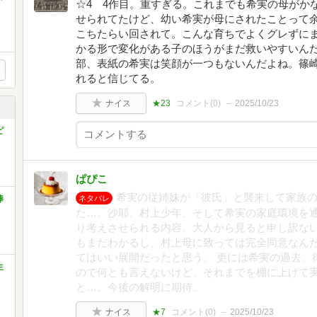
☆4 4作目。重すぎる。これまでも希実の母がか
せられてたけど、幼い希実が母にされたことって
こちたらい回されて。こんな育ちでよくグレずに
かる形で変化がある子のほうがまだ救いやすいんだ
部、表紙の希実は笑顔が一つもないんだよね。篠
れると信じてる。
ナイス
★23
コメント(
0
)
2025/10/23
ピ
ぱぴこ
希実の従姉妹が「彼氏」と襲来して家族の
棒
ネタバレ
た…。沙耶、村上少年、そして希実の家庭環境を
り考えさせられる内容。大人から見ると申し訳ない
もまだわかるし、村上母に致っては完全同意なん
てはいい展開だったと思う。 更には希実の過去。
生
ので何とも言えないけど、それまでを棚に上げて
と…。今後の解明に期待。
ナイス
★7
コメント(
0
)
2025/10/23