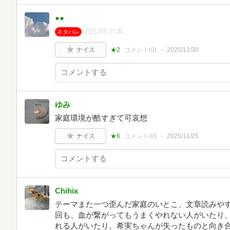
●●
2013年の本。
ネタバレ
ナイス
★2
コメント(
0
)
2025/11/30
ゆみ
家庭環境が酷すぎて可哀想
ナイス
★6
コメント(
0
)
2025/11/25
Chihix
テーマまた一つ歪んだ家庭のいとこ、文章読みや
回も、血が繋がってもうまくやれない人がいたり
れる人がいたり。希実ちゃんが失ったものと向き