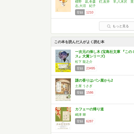
標野 凪,冬森 灯,友井 羊,八木沢 里
志,大沼 紀子
登録
1210
もっと見る
この本を読んだ人がよく読む本
一次元の挿し木 (宝島社文庫 『この
ス』大賞シリーズ)
松下 龍之介
登録
23495
謎の香りはパン屋から2
土屋 うさぎ
登録
1586
カフェーの帰り道
嶋津 輝
登録
6287