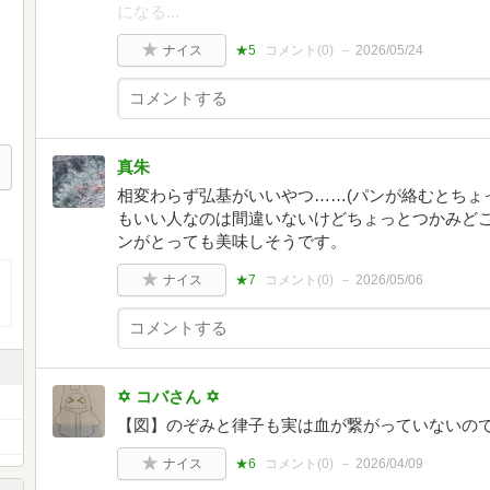
になる...
ナイス
★5
コメント(
0
)
2026/05/24
真朱
相変わらず弘基がいいやつ……(パンが絡むとちょ
もいい人なのは間違いないけどちょっとつかみど
ンがとっても美味しそうです。
ナイス
★7
コメント(
0
)
2026/05/06
✡ コバさん ✡
【図】のぞみと律子も実は血が繋がっていないの
ナイス
★6
コメント(
0
)
2026/04/09