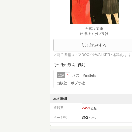
形式：文庫
出版社：ポプラ社
試し読みする
※電子書籍ストアBOOK☆WALKERへ移動します
その他の形式（β版）
形式：Kindle版
登録
8
出版社：ポプラ社
本の詳細
登録数
7451
登録
ページ数
352
ページ