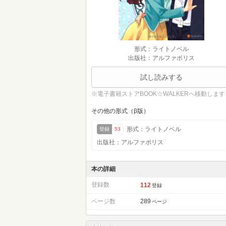
形式：ライトノベル
出版社：アルファポリス
試し読みする
※電子書籍ストアBOOK☆WALKERへ移動します
その他の形式（β版）
形式：ライトノベル
登録
53
出版社：アルファポリス
本の詳細
登録数
112
登録
ページ数
289
ページ