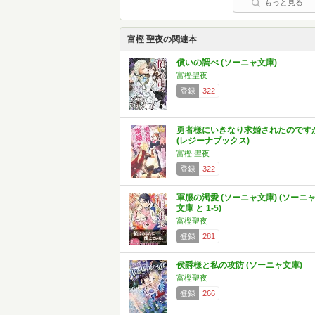
もっと見る
富樫 聖夜の関連本
償いの調べ (ソーニャ文庫)
富樫聖夜
登録
322
勇者様にいきなり求婚されたのです
(レジーナブックス)
富樫 聖夜
登録
322
軍服の渇愛 (ソーニャ文庫) (ソーニ
文庫 と 1-5)
富樫聖夜
登録
281
侯爵様と私の攻防 (ソーニャ文庫)
富樫聖夜
登録
266