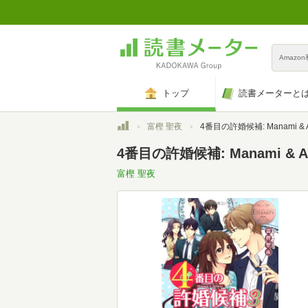
Amazo
トップ
読書メーターと
トップ
富樫 聖夜
4番目の許婚候補: Manami & Akihito (3) (エタニティブ
4番目の許婚候補: Manami & Ak
富樫 聖夜