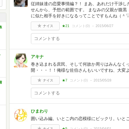
従姉妹達の恋愛事情編？！ まあ、あれだけ干渉し
せんから、予想の範囲です。 まなみの父親が腹黒
に似た相手を好きになるってことですもんね（＾
ナイス
★21
コメント(
0
)
2015/06/27
族
の
アキナ
巻き込まれる庶民、そして何故か周りはみんなく
開・・・！！俺様な佐伯さんもいいですね、大変
ナイス
★7
コメント(
0
)
2015/05/28
清
ひまわり
囲い込み編。いとこ内の恋模様にビックリ。いと
ナイス
★5
コメント(
0
)
2015/04/01