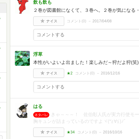
飲も飲も
２巻が図書館になくて、３巻へ。２巻が気になる
o
ナイス
コメント(
0
)
2017/04/08
o
浮草
本性がいよいよ出ました！楽しみだ～狩だよ狩(笑)
ナイス
★2
コメント(
0
)
2016/12/16
o
はる
o
きゃ～～～！ 佐伯彰人氏が実力行使モ
ネタバレ
胸キュンが詰まっているのですよヾ(*≧∀≦)ﾉﾞ
ナイス
★34
コメント(
0
)
2016/10/16