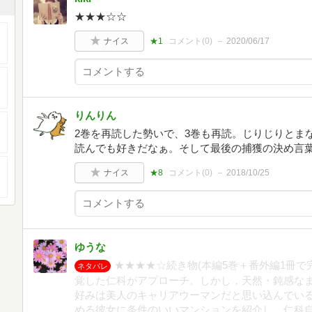
★★★☆☆
ナイス
★1
コメント(
0
)
2020/06/17
りんりん
2巻を再読した勢いで、3巻も再読。じりじりとま
読んでも好きだなぁ。そして最後の捕獲の決め言
ナイス
★8
コメント(
0
)
2018/10/25
ゆうな
★★★★☆続き物(本編5巻＋番外編1冊で
ネタバレ
覚した仁科がアプローチ。しかし，天然・鈍感な
好みは美人のキャリアウーマンだと思い込んでい
める彼女に条件のいいマンションを紹介し，仁科