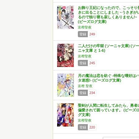
お飾り王妃になったので、こっそり
きに出ることにしました ~うさぎが
るので独り寝も寂しくありません!~
(ビーズログ文庫)
富樫聖夜
登録
249
二人だけの牢獄 (ソーニャ文庫) (ソ
ニャ文庫 と 1-6)
富樫聖夜
登録
245
月の魔法は恋を紡ぐ -特殊な嗜好は
タ迷惑!- (ビーズログ文庫)
富樫 聖夜
登録
234
聖剣が人間に転生してみたら、勇者
偏愛されて困っています。 (ビーズ
グ文庫)
富樫聖夜
登録
220