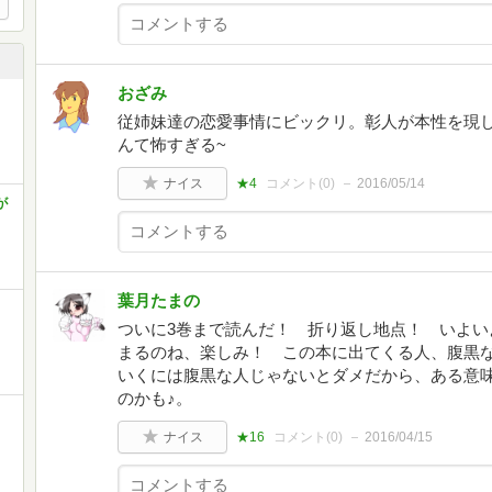
おざみ
従姉妹達の恋愛事情にビックリ。彰人が本性を現し
んて怖すぎる~
ナイス
★4
コメント(
0
)
2016/05/14
が
葉月たまの
ャ
ついに3巻まで読んだ！ 折り返し地点！ いよい
まるのね、楽しみ！ この本に出てくる人、腹黒
いくには腹黒な人じゃないとダメだから、ある意
のかも♪。
ナイス
★16
コメント(
0
)
2016/04/15