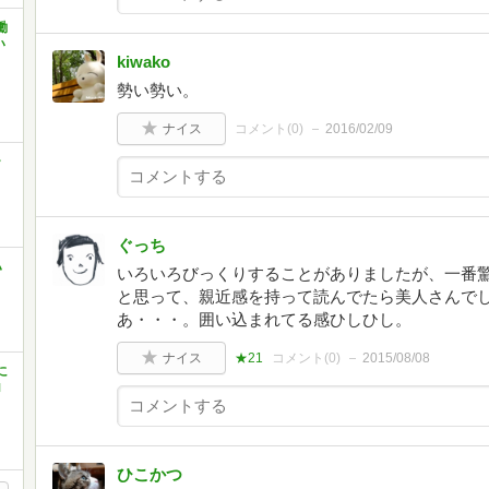
働
い
kiwako
勢い勢い。
ナイス
コメント(
0
)
2016/02/09
ー
ぐっち
ハ
いろいろびっくりすることがありましたが、一番
と思って、親近感を持って読んでたら美人さんで
あ・・・。囲い込まれてる感ひしひし。
ナイス
★21
コメント(
0
)
2015/08/08
に
ロ
ひこかつ