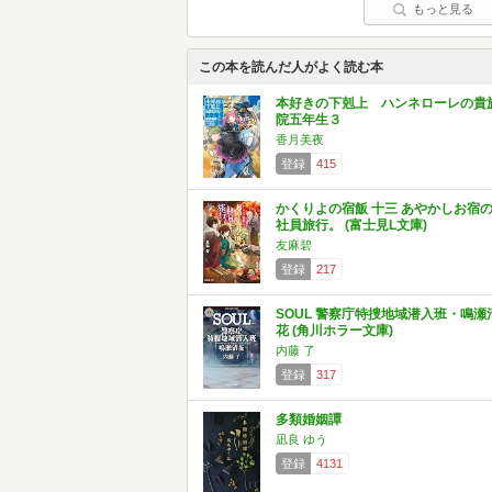
もっと見る
この本を読んだ人がよく読む本
本好きの下剋上 ハンネローレの貴
院五年生３
香月美夜
登録
415
かくりよの宿飯 十三 あやかしお宿
社員旅行。 (富士見L文庫)
友麻碧
登録
217
SOUL 警察庁特捜地域潜入班・鳴瀬
花 (角川ホラー文庫)
内藤 了
登録
317
多類婚姻譚
凪良 ゆう
登録
4131