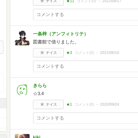
ナイス
★11
コメント(
0
)
2021/08/17
一条梓（アンフィトリテ）
図書館で借りました。
ナイス
★3
コメント(
0
)
2021/06/10
きらら
☆3.4
ナイス
★1
コメント(
0
)
2020/09/24
kiki