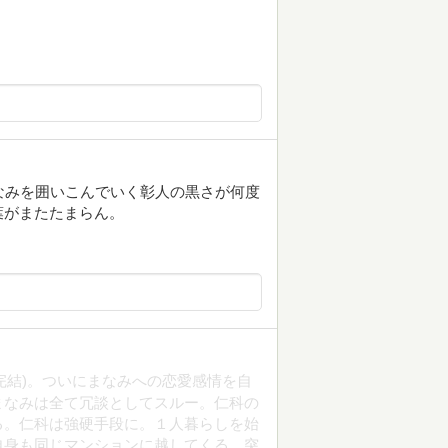
なみを囲いこんでいく彰人の黒さが何度
葉がまたたまらん。
完結)。ついにまなみへの恋愛感情を自
まなみは全て冗談としてスルー。仁科の
る。仁科は強硬手段に。１人暮らしを始
自身も同じマンションに越してくる。突