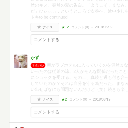
然のキス。突然の愛の告白。「ようこそ，まなみ
だ」ひぃぃぃ，というところで次巻へ。途中少し
ドキto be continued
ナイス
★12
コメント(
0
)
2018/05/09
かず
舞がラブホテルに入っていくのを偶然ま
ネタバレ
いったのは従弟の涼。2人がそんな関係だったこと
にショックを受ける。その上、真綾と透も付き合っ
していたのか？それは自分を守る為だった。まな
い出せばなにも問題ないんだけど（笑）続きも楽
ナイス
★2
コメント(
0
)
2018/03/19