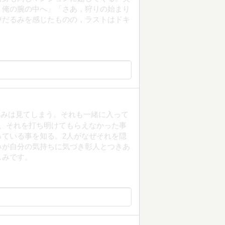
。俺の腕の中へ」「さあ，狩りの始まり
中だるみを感じたものの，ラストはドキ
なみは見てしまう。それも一緒に入って
、それを打ち明けてもらえなかった事
ている事を知る。2人がなぜそれを隠
みが自分の気持ちに気づき彰人とつきあ
しみです。