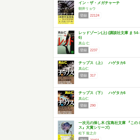
イン・ザ・メガチャーチ
朝井リョウ
登録
22124
レッドゾーン(上) (講談社文庫 ま 54-
6)
真山 仁
登録
2237
チップス（上） ハゲタカ6
真山仁
登録
317
チップス（下） ハゲタカ6
真山仁
登録
290
一次元の挿し木 (宝島社文庫 『この
ス』大賞シリーズ)
松下 龍之介