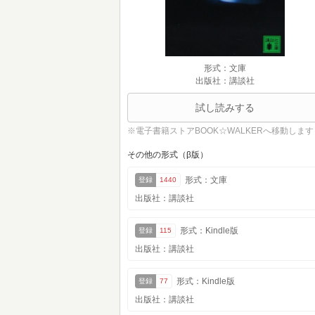
形式：文庫
出版社：講談社
試し読みする
※電子書籍ストアBOOK☆WALKERへ移動します
その他の形式（β版）
形式：文庫
登録
1440
出版社：講談社
形式：Kindle版
登録
115
出版社：講談社
形式：Kindle版
登録
77
出版社：講談社