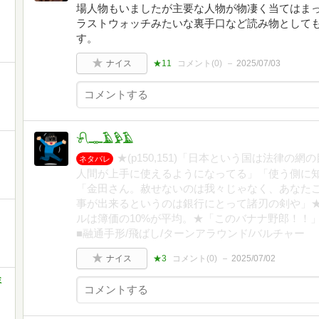
場人物もいましたが主要な人物が物凄く当てはま
ラストウォッチみたいな裏手口など読み物として
す。
ナイス
★11
コメント(
0
)
2025/07/03
𓍯𓊃𓄿𓅱𓄿
★(p150,151)「日本という国は法律
ネタバレ
人間が上手に使えるようになってる」「使う側に知恵
「金田さん。赦せないのは我々じゃなく、あなたご自
事が出来るというのは銀行にとって諸刃の剣や」
ルは簿価の10%が平均。★「このバナナ野郎！！」
■融通手形/飛ばし/ターンアラウンド/バルチャー
ナイス
★3
コメント(
0
)
2025/07/02
ミ