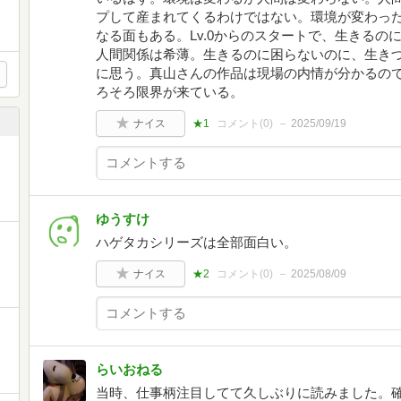
プして産まれてくるわけではない。環境が変わっ
なる面もある。Lv.0からのスタートで、生きる
人間関係は希薄。生きるのに困らないのに、生き
に思う。真山さんの作品は現場の内情が分かるの
ろそろ限界が来ている。
ナイス
★1
コメント(
0
)
2025/09/19
ゆうすけ
ハゲタカシリーズは全部面白い。
ナイス
★2
コメント(
0
)
2025/08/09
らいおねる
当時、仕事柄注目してて久しぶりに読みました。