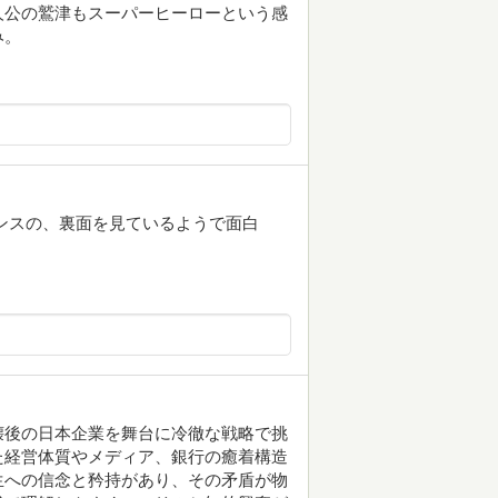
人公の鷲津もスーパーヒーローという感
み。
イナンスの、裏面を見ているようで面白
壊後の日本企業を舞台に冷徹な戦略で挑
た経営体質やメディア、銀行の癒着構造
生への信念と矜持があり、その矛盾が物