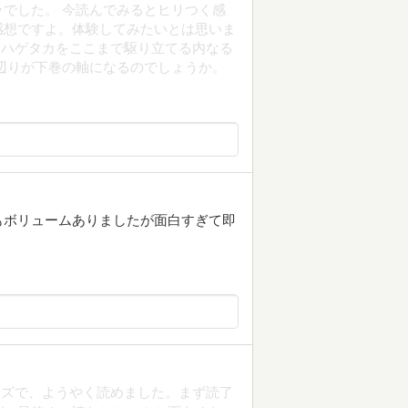
でした。 今読んでみるとヒリつく感
感想ですよ。体験してみたいとは思いま
？ハゲタカをここまで駆り立てる内なる
辺りが下巻の軸になるのでしょうか。
もボリュームありましたが面白すぎて即
ーズで、ようやく読めました。まず読了