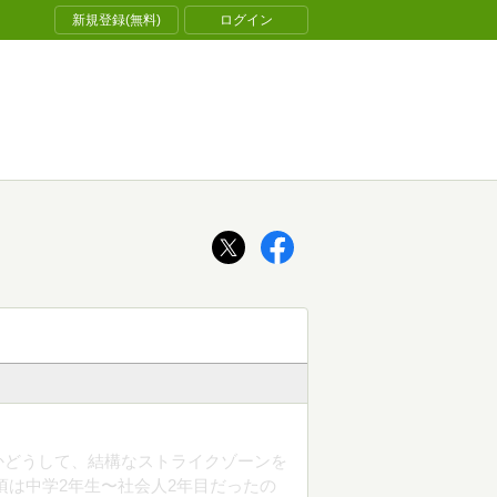
新規登録(無料)
ログイン
なかどうして、結構なストライクゾーンを
頃は中学2年生〜社会人2年目だったの