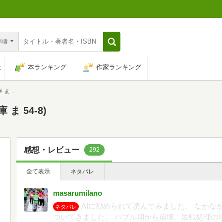
n和書
は
本ランキング
作家ランキング
4-8)
ま 54-8)
感想・レビュー
292
全て表示
ネタバレ
masarumilano
AIに勧められて読んでみました。 なか
ネタバレ
ついてきました。 バブル期から崩壊、敗戦処理の