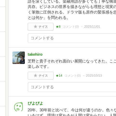
語を深くしている。金融用語が多くても丁寧な構
共存。ビジネスの世界を描きながらも理想と現実
く筆致に圧倒される。ドラマ版も原作の緊張感を
とは何か」を問われる。
ナイス
★8
コメント(
0
)
2025/11/01
takehiro
芝野と貴子それぞれ面白い展開になってきた。こ
楽しみです。
ナイス
★14
コメント(
0
)
2025/10/13
ぴよぴよ
20年、30年前と比べて、今は何が違うのか。色
いるはず。環境は変わるが人間は変わらない。人