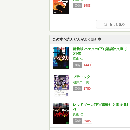
登録
1503
もっと見る
この本を読んだ人がよく読む本
新装版 ハゲタカ(下) (講談社文庫 ま
54-9)
真山 仁
登録
1440
ブティック
池井戸 潤
登録
1789
レッドゾーン(下) (講談社文庫 ま 54-
7)
真山 仁
登録
2083