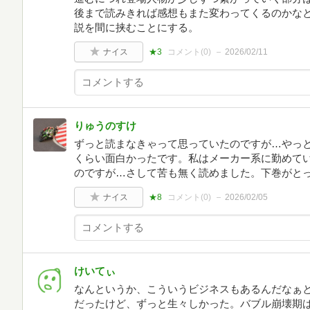
後まで読みきれば感想もまた変わってくるのかなと
説を間に挟むことにする。
ナイス
★3
コメント(
0
)
2026/02/11
りゅうのすけ
ずっと読まなきゃって思っていたのですが…やっ
くらい面白かったです。私はメーカー系に勤めて
のですが…さして苦も無く読めました。下巻がと
ナイス
★8
コメント(
0
)
2026/02/05
けいてぃ
なんというか、こういうビジネスもあるんだなぁ
だったけど、ずっと生々しかった。バブル崩壊期