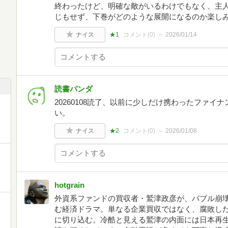
終わったけど、明確な敵がいるわけでもなく、主
じもせず、下巻がどのような展開になるのか楽し
ナイス
★1
コメント(
0
)
2026/01/14
読書パンダ
20260108読了、以前に少しだけ携わったファ
い。
ナイス
★2
コメント(
0
)
2026/01/08
hotgrain
外資系ファンドの買収者・鷲津政彦が、バブル崩
む経済ドラマ。単なる企業買収ではなく、腐敗し
に切り込む。冷酷と見える鷲津の内面には日本再