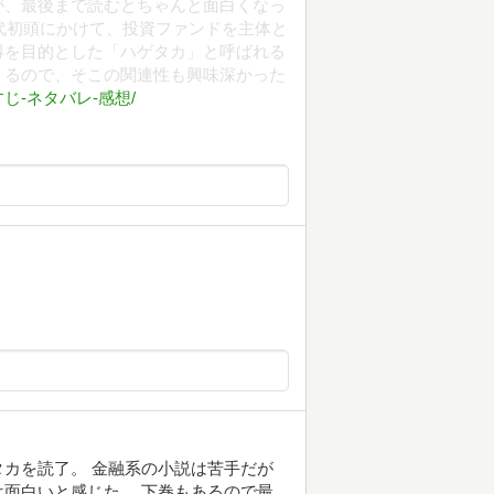
が、最後まで読むとちゃんと面白くなっ
年代初頭にかけて、投資ファンドを主体と
得を目的とした「ハゲタカ」と呼ばれる
くるので、そこの関連性も興味深かった
-あらすじ-ネタバレ-感想/
カを読了。 金融系の小説は苦手だが
面白いと感じた。 下巻もあるので最