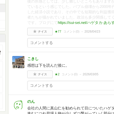
後の所感としては、少し難しいところもあります
ているという感じでした。バブル崩壊から2000
した経済小説であり、その中でも短期的な利益獲
者たちが描かれていました。政治も多少関係して
です。ブログにて
https://sui-sei.net/ハゲタカ
ナイス
★77
コメント(
0
)
2026/04/23
こきし
感想は下を読んだ後に。
ナイス
★2
コメント(
0
)
2026/03/05
のん
会社の人間に真山仁を勧められて目についたハゲタ
進むにつれ登場人物が少しずつ繋がっていく部分は