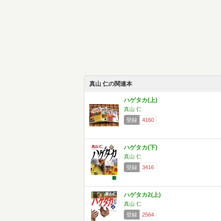
真山 仁の関連本
ハゲタカ(上)
真山 仁
登録
4160
ハゲタカ(下)
真山 仁
登録
3416
ハゲタカ2(上)
真山 仁
登録
2564