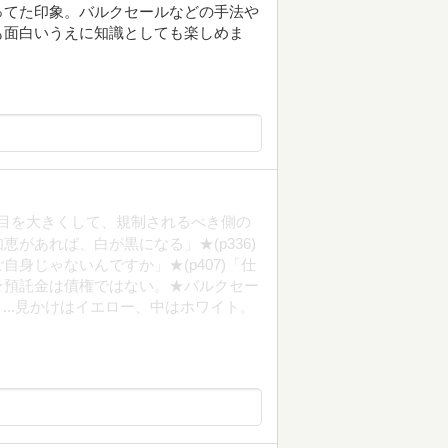
ってた印象。バルクセールなどの手法や
も面白いうえに知識としても楽しめま
の網の目を大きくして、規制されるべき側の
があれば、白が黒になる」★(p336)
身じゃないんですか」★(p407)「仕
★預託金は債権ではない。★バルクセー
...見かけはイエロー、中はホワイト。