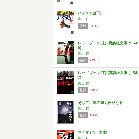
ハゲタカ2(下)
真山 仁
登録
2416
レッドゾーン(上) (講談社文庫 ま 54-
6)
真山 仁
登録
2237
レッドゾーン(下) (講談社文庫 ま 54-
7)
真山 仁
登録
2083
そして、星の輝く夜がくる
真山 仁
登録
1560
マグマ (角川文庫)
真山 仁