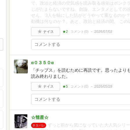
で、政治と経済の空気感を読み取る感覚はボンクラ
じがたまらないですね。勿論、エンタメとしての
せん。 3人を軸にした話がどうやって重なるのか
動機は何なのか？。あと、政治と経済の闇。 この
ナイス
★2
コメント(
0
)
2026/07/02
α０３５０α
「チップス」を読むために再読です。思ったより
読み終わりました。
ナイス
★5
コメント(
0
)
2026/05/29
☆彗星☆
ずっと前から気になっていた大人気シリ
ネタバレ