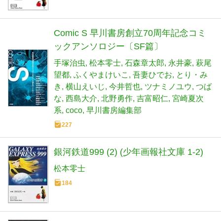
Comic S 早川書房創立70周年記念コミ
ックアンソロジー〔SF篇〕
手塚治虫
松本零士
石森章太郎
永井豪
萩尾
望都
ふくやまけいこ
吾妻ひでお
とり・み
き
横山えいじ
今井哲也
ツナミノユウ
つば
な
西島大介
北野勇作
吉富昭仁
宮崎夏次
系
coco
早川書房編集部
227
銀河鉄道999 (2) (少年画報社文庫 1-2)
松本零士
184