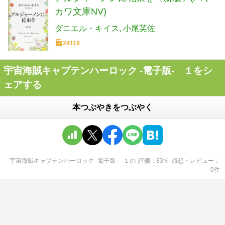
カワ文庫NV)
ダニエル・キイス
小尾芙佐
24119
宇宙海賊キャプテンハーロック -電子版- １をシ
ェアする
本つぶやきをつぶやく
宇宙海賊キャプテンハーロック -電子版- １
の
評価
83
％
感想・レビュー
0
件