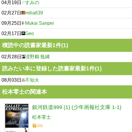
04月19日
すみの
02月27日
milia639
09月25日
Mukai Sanpei
02月17日
Geo
積読中の読書家最新1件(1)
02月28日
瑳野鷭 瓶絺
読みたい本に登録した読書家最新1件(1)
08月03日
不知火
松本零士の関連本
銀河鉄道999 (1) (少年画報社文庫 1-1)
松本零士
331