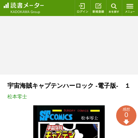
ログイン
新規登録
本を探
宇宙海賊キャプテンハーロック -電子版- １
松本零士
感想
0