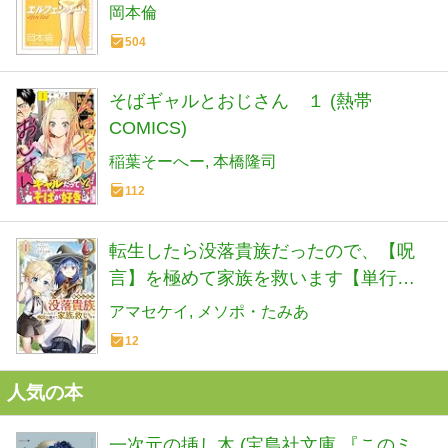
岡本倫
504
そばギャルとおじさん １ (熱帯
COMICS)
稲葉そーへー
本橋隆司
112
転生したら没落貴族だったので、【呪
言】を極めて家族を救います【単行本
版】１ (comic スピラ)
アマセケイ
メソポ・たみあ
12
人気の本
一次元の挿し木 (宝島社文庫 『このミ