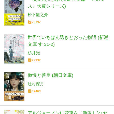
ス』大賞シリーズ)
松下龍之介
23392
世界でいちばん透きとおった物語 (新潮
文庫 す 31-2)
杉井光
29932
傲慢と善良 (朝日文庫)
辻村深月
42463
アルジャーノンに花束を〔新版〕(ハヤ