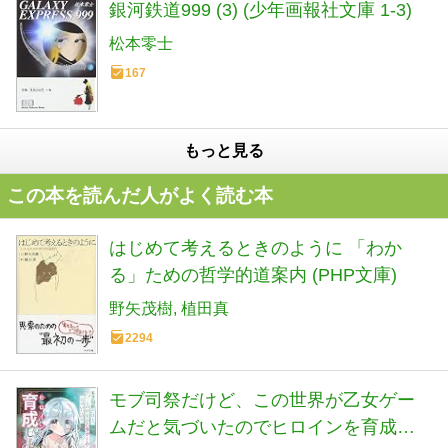
銀河鉄道999 (3) (少年画報社文庫 1-3)
松本零士
167
もっと見る
この本を読んだ人がよく読む本
はじめて考えるときのように 「わか
る」ための哲学的道案内 (PHP文庫)
野矢茂樹
植田真
2294
モブ司祭だけど、この世界が乙女ゲー
ムだと気づいたのでヒロインを育成し