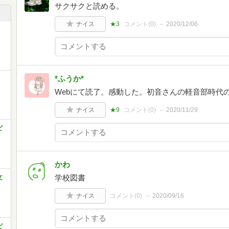
サクサクと読める。
ナイス
★3
コメント(
0
)
2020/12/06
*ふうか*
Webにて読了。感動した。初音さんの軽音部時代
ナイス
★9
コメント(
0
)
2020/11/29
ビ
かわ
学校図書
文
ナイス
コメント(
0
)
2020/09/16
ビ