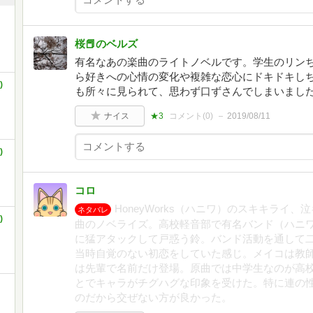
桜📕のベルズ
有名なあの楽曲のライトノベルです。学生のリン
ら好きへの心情の変化や複雑な恋心にドキドキし
)
も所々に見られて、思わず口ずさんでしまいまし
ナイス
★3
コメント(
0
)
2019/08/11
)
コロ
HoneyWorks（ハニワ）のスキキライ
ネタバレ
)
曲のノベライズ。高校軽音部で有名バンド（ハニ
に猛アタックして戸惑う鈴。バンド活動を通して
当時自覚のない初恋をしていた感じ。メイコは教
は先輩で名前だけ登場。原曲では中学生なのが高
とでキャラがチグハグな印象を受けた。特に連の
のだから交ぜない方が良かった。