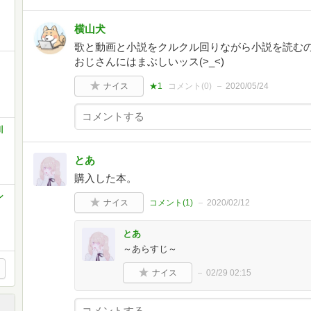
横山犬
歌と動画と小説をクルクル回りながら小説を読むの
おじさんにはまぶしいッス(>_<)
ナイス
★1
コメント(
0
)
2020/05/24
川
とあ
購入した本。
ン
ナイス
コメント(
1
)
2020/02/12
とあ
～あらすじ～
ナイス
02/29 02:15