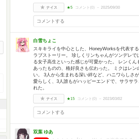
ナイス
★5
コメント(
0
)
2025/09/30
白雪ちょこ
スキキライを中心とした、HoneyWorksを代表
ラブストーリー。 珍しくリンちゃんがツンデレで
る女子高生といった感じが可愛かった。 レンくん
あったものの、格好良さも伝わった。 ミクはレン
い。 3人から生まれる深い絆など、ハニワらしさ
愛らしく、3人誰もがハッピーエンドで、サラサラ
れた。
ナイス
★15
コメント(
0
)
2023/03/02
双葉 ゆあ