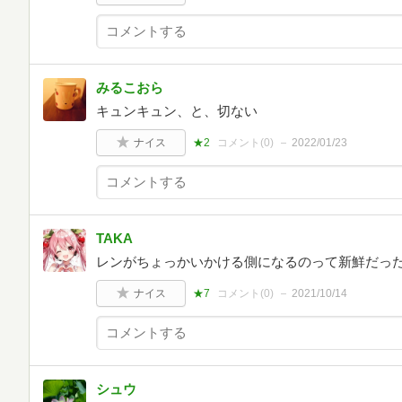
みるこおら
キュンキュン、と、切ない
ナイス
★2
コメント(
0
)
2022/01/23
TAKA
レンがちょっかいかける側になるのって新鮮だっ
ナイス
★7
コメント(
0
)
2021/10/14
シュウ