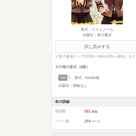
形式：ライトノベル
出版社：角川書店
試し読みする
※電子書籍ストアBOOK☆WALKERへ移動します
その他の形式（β版）
形式：Kindle版
登録
2
出版社：情報なし
本の詳細
登録数
551
登録
ページ数
264
ページ