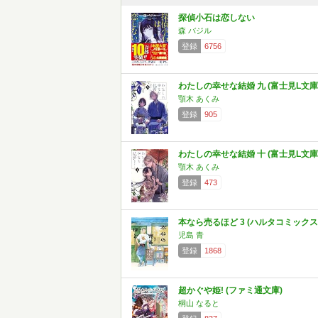
探偵小石は恋しない
森 バジル
登録
6756
わたしの幸せな結婚 九 (富士見L文庫
顎木 あくみ
登録
905
わたしの幸せな結婚 十 (富士見L文庫
顎木 あくみ
登録
473
本なら売るほど 3 (ハルタコミックス
児島 青
登録
1868
超かぐや姫! (ファミ通文庫)
桐山 なると