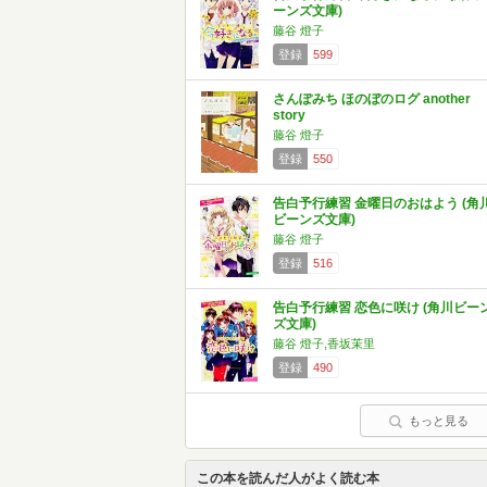
ーンズ文庫)
藤谷 燈子
登録
599
さんぽみち ほのぼのログ another
story
藤谷 燈子
登録
550
告白予行練習 金曜日のおはよう (角
ビーンズ文庫)
藤谷 燈子
登録
516
告白予行練習 恋色に咲け (角川ビー
ズ文庫)
藤谷 燈子,香坂茉里
登録
490
もっと見る
この本を読んだ人がよく読む本