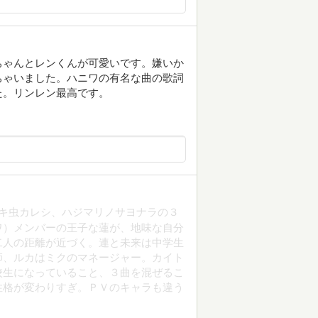
ちゃんとレンくんが可愛いです。嫌いか
ちゃいました。ハニワの有名な曲の歌詞
た。リンレン最高です。
、泣キ虫カレシ、ハジマリノサヨナラの３
ワ）メンバーの王子な蓮が、地味な自分
二人の距離が近づく。連と未来は中学生
師、ルカはミクのマネージャー。カイト
校生になっていること、３曲を混ぜるこ
性格が変わりすぎ。ＰＶのキャラも違う