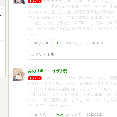
★★★★★【HoneyWorksの楽曲であ
ネタバレ
舞台にした、甘酸っぱい青春ラブストーリー。】
んでみたら、主人公であり軽音楽部部員の音崎鈴
賀美蓮（鏡音レン）、世界の歌姫初音未来（ミク
（ルカ）、そして芽衣子（MEIKO）、海斗（KA
場。読んでる時にその名前が出てきたから発狂し
です！！
ナイス
★21
コメント(
0
)
2023/01/15
みのり＠ニーゴガチ勢！！
これもけっこー前に読み終わってた... 
ネタバレ
KAITOも出てくるよ！(あれ、MEIKOって出てたっ
ルと同じ！もちろん曲も知ってるでぇ〜 でもバー
ンは音崎鈴、レンは加賀美蓮、ミクは未来、KAITO
ゃでかい声で言葉を発するとこがあって、そこが
イ、面白かったなぁ〜！
ナイス
★10
コメント(
0
)
2022/02/23