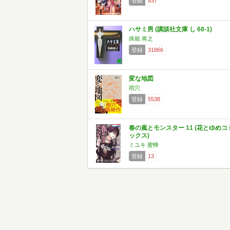
登録
837
ハサミ男 (講談社文庫 し 68-1)
殊能 将之
登録
31866
変な地図
雨穴
登録
5538
春の嵐とモンスター 11 (花とゆめコ
ックス)
ミユキ 蜜蜂
登録
13