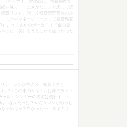
る、「スキキライ」が小説に。軽音楽部を
表紙を見て、「まさかな…」と思って読
（鏡音リン）、同じく軽音楽部部員の加
）、ミクのマネージャーとして巡音瑠花
ITO）、とまさかのボーカロイド全員登
ちゃった（笑）もうとにかく面白かった
鏡音リン、レンが主人公！初音ミクと
け...？) この本のタイトルは曲のタイト
チャル・シンガーの名前は使わず、リ
は...なんだっけ？w 時々レンがめっち
めちゃめちゃ面白かった〜！スキキラ