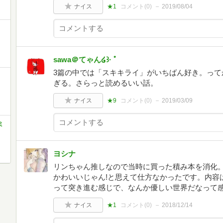
ナイス
★1
コメント(
0
)
2019/08/04
sawa＠てゃん໒꒱· ﾟ
3篇の中では「スキキライ」がいちばん好き。って
ぎる。さらっと読めるいい話。
ナイス
★9
コメント(
0
)
2019/03/09
ミ
ヨシナ
リンちゃん推しなので当時に買った積み本を消化。
かわいいじゃん!と思えて仕方なかったです。内容
って突き進む感じで、なんか優しい世界だなって
ナイス
★1
コメント(
0
)
2018/12/14