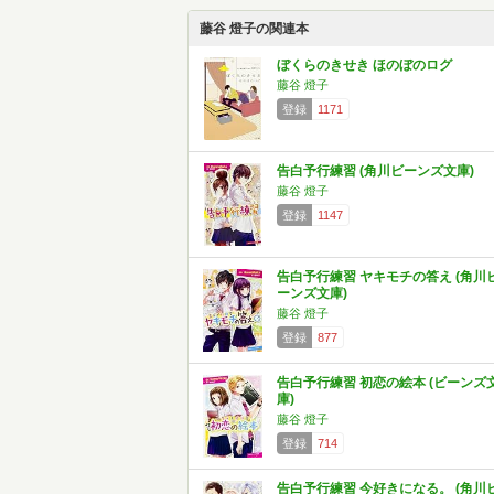
藤谷 燈子の関連本
ぼくらのきせき ほのぼのログ
藤谷 燈子
登録
1171
告白予行練習 (角川ビーンズ文庫)
藤谷 燈子
登録
1147
告白予行練習 ヤキモチの答え (角川
ーンズ文庫)
藤谷 燈子
登録
877
告白予行練習 初恋の絵本 (ビーンズ
庫)
藤谷 燈子
登録
714
告白予行練習 今好きになる。 (角川