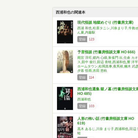
西浦和也の関連本
現代怪談 地獄めぐり (竹書房文庫)
西浦 和也,松原タニシ,川奈まり子,牛抱
ん夏,内藤駆
登録
123
予言怪談 (竹書房怪談文庫 HO 666)
雨宮 淳司,郷内 心瞳,朱雀門 出,住倉 カオ
ス,田中 俊行,田辺 青蛙,西浦和也,響 洋平
ホームタウン,松岡真事,夜馬裕,幽木 武彦
夕暮 怪雨,吉田 悠軌
登録
114
西浦和也選集 獄ノ墓 (竹書房怪談文
HO 485)
西浦和也
登録
103
人形の怖い話 (竹書房怪談文庫 HO
619)
黒木 あるじ,川奈 まり子,西浦和也,田辺 
蛙