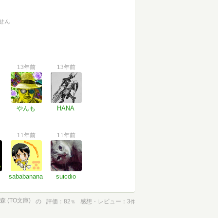
せん
13年前
13年前
やんも
HANA
11年前
11年前
sababanana
suicdio
 (TO文庫)
の
評価
82
感想・レビュー
3
％
件