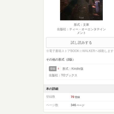
形式：文庫
出版社：ティー・オーエンタテイン
メント
試し読みする
※電子書籍ストアBOOK☆WALKERへ移動します
その他の形式（β版）
形式：Kindle版
登録
4
出版社：TOブックス
本の詳細
登録数
70
登録
ページ数
346
ページ