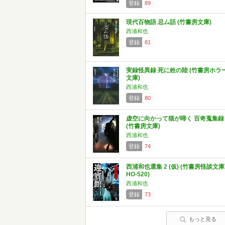
登録
89
現代百物語 忌ム話 (竹書房文庫)
西浦和也
登録
81
実録怪異録 死に姓の陸 (竹書房ホラ
文庫)
西浦和也
登録
80
虚空に向かって猫が啼く 百奇蒐集録
(竹書房文庫)
西浦和也
登録
74
西浦和也選集 2 (仮) (竹書房怪談文庫
HO-520)
西浦和也
登録
73
もっと見る