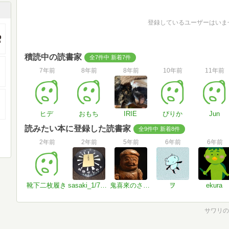
登録しているユーザーはいま
積読中の読書家
全7件中 新着7件
7年前
8年前
8年前
10年前
11年前
ヒデ
おもち
IRIE
ぴりか
Jun
読みたい本に登録した読書家
全9件中 新着8件
2年前
2年前
5年前
6年前
6年前
靴下二枚履き
sasaki_1/700k
鬼喜來のさっと
ヲ
ekura
サワリの森