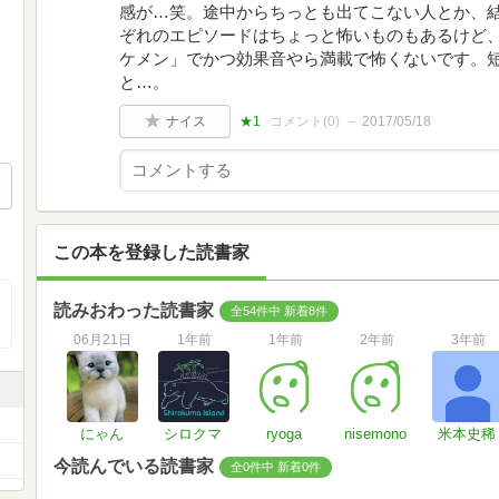
感が…笑。途中からちっとも出てこない人とか、
ぞれのエピソードはちょっと怖いものもあるけど
ケメン」でかつ効果音やら満載で怖くないです。
と…。
ナイス
★1
コメント(
0
)
2017/05/18
この本を登録した読書家
読みおわった読書家
全54件中 新着8件
06月21日
1年前
1年前
2年前
3年前
にゃん
シロクマ
ryoga
nisemono
米本史稀
今読んでいる読書家
全0件中 新着0件