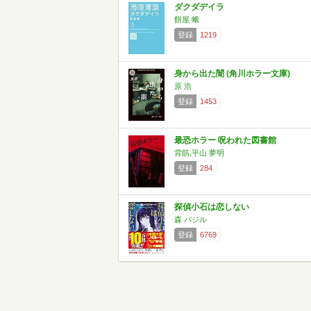
ダクダデイラ
餅屋 蛾
登録
1219
身から出た闇 (角川ホラー文庫)
原 浩
登録
1453
最恐ホラー 呪われた図書館
背筋,平山 夢明
登録
284
探偵小石は恋しない
森 バジル
登録
6769