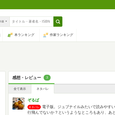
n和書
は
本ランキング
作家ランキング
感想・レビュー
3
全て表示
ネタバレ
ぞるば
電子版。ジュブナイルみたいで読みやす
ネタバレ
行飛んでないか？というようなところもあり、あ