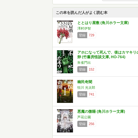
この本を読んだ人がよく読む本
ととはり屋敷 (角川ホラー文庫)
澤村伊智
登録
729
アホになって死んで、後はカマキリ
卵 (竹書房怪談文庫, HO-764)
朱雀門出
登録
152
幽民奇聞
恒川 光太郎
登録
741
悪魔の微睡 (角川ホラー文庫)
芦花公園
登録
256