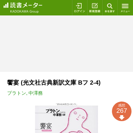
ログイン
新規登録
本を探
饗宴 (光文社古典新訳文庫 Bフ 2-4)
プラトン
,
中澤務
感想
267