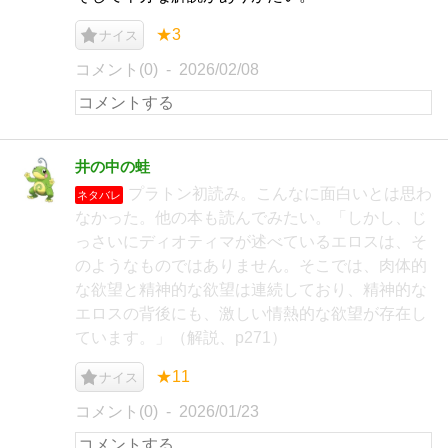
★3
ナイス
コメント(0)
2026/02/08
井の中の蛙
プラトン初読み。こんなに面白いとは思わ
ネタバレ
なかった。他の本も読んでみたい。「しかし、じ
っさいにディオティマが述べているエロスは、そ
のようなものではありません。そこでは、肉体的
な欲望と精神的な欲望は連続しており、精神的な
エロスの背後にも、激しい情熱的な欲望が存在し
ています。」（解説、p271）
★11
ナイス
コメント(0)
2026/01/23