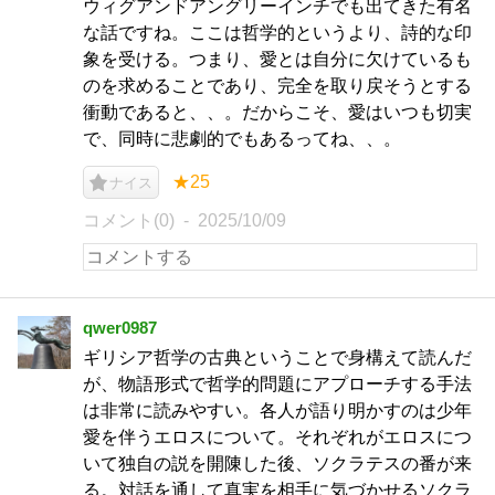
ウィグアンドアングリーインチでも出てきた有名
な話ですね。ここは哲学的というより、詩的な印
象を受ける。つまり、愛とは自分に欠けているも
のを求めることであり、完全を取り戻そうとする
衝動であると、、。だからこそ、愛はいつも切実
で、同時に悲劇的でもあるってね、、。
★25
ナイス
コメント(0)
2025/10/09
qwer0987
ギリシア哲学の古典ということで身構えて読んだ
が、物語形式で哲学的問題にアプローチする手法
は非常に読みやすい。各人が語り明かすのは少年
愛を伴うエロスについて。それぞれがエロスにつ
いて独自の説を開陳した後、ソクラテスの番が来
る。対話を通して真実を相手に気づかせるソクラ