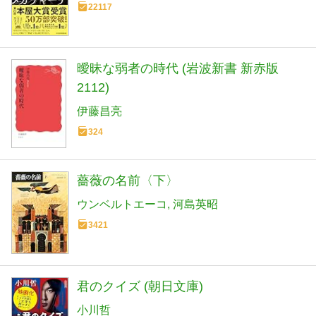
22117
曖昧な弱者の時代 (岩波新書 新赤版
2112)
伊藤昌亮
324
薔薇の名前〈下〉
ウンベルトエーコ
河島英昭
3421
君のクイズ (朝日文庫)
小川哲