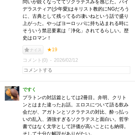
問いが鋭くなっててソクラテスみを感じた。パイ
デラスティア(少年愛)はキリスト教的にNGだろう
に、古典として残ってるの凄いねという話で盛り
上がった。やっぱヨーロッパに持ち込まれる時に
そういう禁忌要素は「浄化」されてるらしい。歴
史はロマン！
★19
ナイス
コメント(0)
2026/02/12
ですく
プラトンの対話篇としては2冊目。弁明、クリト
ンとはまた違ったお話。エロスについて語る飲み
会だが、アガトンとソクラテスの対比、酔っ払っ
いの乱入、酒強すぎるソクラテスと面白い。哲学
書ではなく文学として評価が高いことにも納得。
そして十分な解説がありがたい。