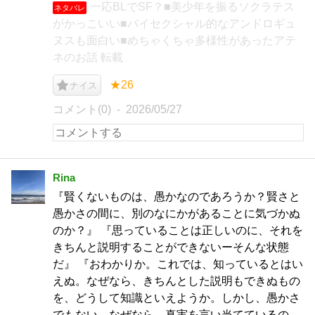
一応BLでSF？■美少年を振るソクラテス
ネタバレ
がかっこいい■バイセクシャル的なアンドロギュ
ヌスも面白い■めちゃくちゃ多様性があったアテ
ネのお話 転載
★26
ナイス
コメント(0)
2026/05/27
Rina
『賢くないものは、愚かなのであろうか？賢さと
愚かさの間に、別のなにかがあることに気づかぬ
のか？』 『思っていることは正しいのに、それを
きちんと説明することができないーそんな状態
だ』 『おわかりか。これでは、知っているとはい
えぬ。なぜなら、きちんとした説明もできぬもの
を、どうして知識といえようか。しかし、愚かさ
でもない。なぜなら、真実を言い当てているの