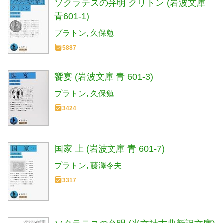
ソクラテスの弁明 クリトン (岩波文庫
青601-1)
プラトン
久保勉
5887
饗宴 (岩波文庫 青 601-3)
プラトン
久保勉
3424
国家 上 (岩波文庫 青 601-7)
プラトン
藤澤令夫
3317