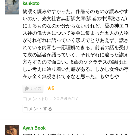
kankoto
物凄く読みやすかった。作品そのものが読みやす
いのか、光文社古典新訳文庫(訳者の中澤務さん)
によるものなのか分からないけれど。愛の神エロ
ス神の偉大さについて宴会に集まった五人の人物
がそれぞれに語っていく形式でとりあえず、話さ
れている内容も一応理解できる。前者の話を受け
て次の話者が語っていく。それぞれに違った讃え
方をするので面白い。8章のソクラテスの話は正
しい考えに辿り着いた感がある。しかし女性の存
在が全く無視されてるなと思った。もやもや
★9
ナイス
コメント(0)
2025/05/17
Ayah Book