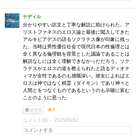
ナディル
分かりやすい訳文と丁寧な解説に助けられた。ア
リストファネスのエロス論と最後に闖入してきた
アルキビアデスの語るソクラテス像が印象に残っ
た。当時は男性優位社会で現代日本の性倫理とは
全く異なる倫理観を背景とした議論であることは
解説なしには全く理解できなかっただろう。ソク
ラテスがエロスの道を教えられたと語るディオテ
ィマが女性であるのも感慨深い。彼女によればエ
ロスは神ではなく精霊（ダイモン）であり神々と
人間とをつなぐものであるというのも示唆に富む
ことのように思った
★8
ナイス
コメント(0)
2025/06/02