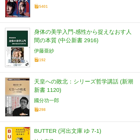
5401
身体の美学入門-感性から捉えなおす人
間の本質 (中公新書 2916)
伊藤亜紗
192
天皇への敗北：シリーズ哲学講話 (新潮
新書 1120)
國分功一郎
298
BUTTER (河出文庫 ゆ 7-1)