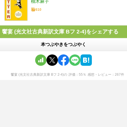
柚木麻子
610
饗宴 (光文社古典新訳文庫 Bフ 2-4)をシェアする
本つぶやきをつぶやく
饗宴 (光文社古典新訳文庫 Bフ 2-4)
の
評価
55
％
感想・レビュー
267
件