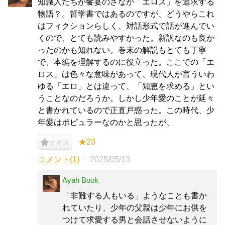
知識人たちが饗宴のさなか「エロス」を追求する
物語？。哲学書ではあるのですが、どうやらこれ
はフィクションらしく、対話形式で話が進んでい
くので、とても読みやすかった。新訳なのも良か
ったのかも知れない。巻末の解説もとても丁寧
で、本編を理解するのに役立った。ここでの「エ
ロス」は色々な意味があって、現代人が言ういわ
ゆる「エロ」とは違って、「知恵を求める」とい
うことなのだろうか。しかし少年愛のことが延々
と書かれているので正直戸惑った。この時代、少
年愛はポピュラーなのかと思ったが、
★23
ナイス
コメント(1)
2025/05/13
Ayah Book
「非難する人もいる」ようなことも書か
れていたり、少年の父親は少年にお供を
つけて求愛する男と会話させないように