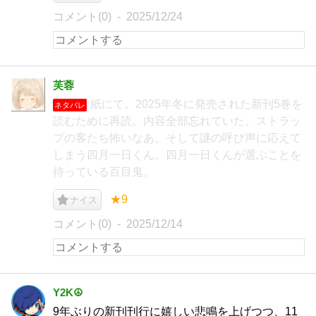
コメント(0)
2025/12/24
芙蓉
紙にて。2025年冬に発売された新刊5巻を
ネタバレ
読むために再読。内容全部忘れていた。ストラッ
プの客たち怖いなあ。そして謎の呼び声に応えて
しまう四月一日くん。四月一日くんが選ぶことを
待っている百目鬼。
★9
ナイス
コメント(0)
2025/12/14
Y2K☮
9年ぶりの新刊刊行に嬉しい悲鳴を上げつつ、11