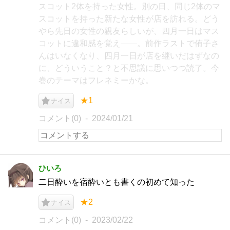
スコット2体を持った女性。別の日、同じ2体のマ
スコットを持った新たな女性が店を訪れる。どう
やら先日の女性の親友らしいが、四月一日はマス
コットに違和感を覚え――。前作ラストで侑子さ
んはいなくなり、四月一日が店を継いだはずなの
に、どういうこと？と不思議に思いつつ読了。今
巻のテーマはフレネミーかな。
★1
ナイス
コメント(0)
2024/01/21
ひいろ
二日酔いを宿酔いとも書くの初めて知った
★2
ナイス
コメント(0)
2023/02/22