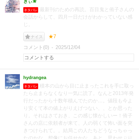
きぃ✬
最新刊のための再読。百目鬼と侑子さんの
ネタバレ
会話からして、四月一日だけがわかっていない感
じ。
★7
ナイス
コメント(0)
2025/12/04
hydrangea
積本の山から目に止まったこれを手に取っ
ネタバレ
たら止まらなくなり一気に読了。なんと2013年発
行だったから十数年積んでたのか…。値段も今よ
り安くて本の値上がりえげつない、、とか思った
り。それはさておき、この感じ懐かしいー！侑子
さんの店に依頼者が来て、人の弱くて怖い面を突
きつけられて。。結局この人たちどうなっちゃっ
たのかな。想像にお任せかな。あと、思わせぶり