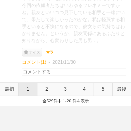
今回の依頼者たちはいわゆるフレネミーですか
ね。親友といいつつ見下している相手と一緒にい
て、果たして楽しかったのかな。私は軽蔑する相
手といると不快になるので、彼女らの気持ちはわ
かりません。というか、親友関係にあるふたりと
知りながら、心変わりした男も男…。
★5
ナイス
コメント(1)
2021/11/30
最初
1
2
3
4
5
最後
全529件中 1-20 件を表示