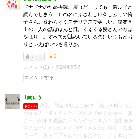
ドナドナのため再読。戻（どーしても一瞬ルイと
読んでしまう…）の名にふさわしい久しぶりの侑
子さん。変わらずミステリアスで美しい。親友同
士の二人の話はほんと謎。くるくる髪さんの方は
やはり…。すべてが謎めいているのはいつもどお
りといえばいつも通りか。
★6
ナイス
コメント(0)
2024/05/22
山崎にう
購入。対価を払えば何でも願いを叶える店
ネタバレ
の女主人・侑子さんと、その店で働く高校生・四
月一日の不可思議な日常が帰ってきた？ 違和感を
覚えながらもいつも通り侑子さんの世話をする四
月一日。ある日店を訪ねてきたのは、よく似たマ