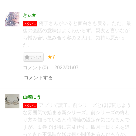
きぃ✬
侑子さんがいると面白さも戻る。ただ、最
ネタバレ
後の会話の意味はよくわからず。親友と言いなが
ら憎み合い蔑み合う客の２人は、気持ち悪かっ
た。
★7
ナイス
コメント(0)
2022/01/07
山崎にう
アプリで読了。前シリーズとほぼ同じよう
ネタバレ
な雰囲気で始まる新シリーズ。前シリーズの終わ
り方を知っていると時間軸の設定が気になるんで
すが、１巻では特に言及せず。四月一日くんを追
ってきた不気味な妖は何か関係あるんだろうか。