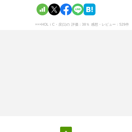
×××HOLｉC・戻(1)
の
評価
38
％
感想・レビュー
529
件