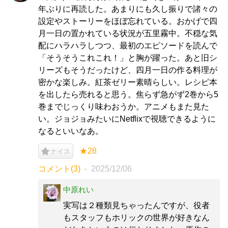
年ぶりに再読した。あまりにも久し振りで諸々の
設定やストーリーをほぼ忘れている。おかげで四
月一日の置かれている状況が五里霧中。不穏な気
配にハラハラしつつ、最初のエピソードを読んで
「そうそうこれこれ！」と胸が躍った。あと旧シ
リーズもそうだったけど、四月一日の作る料理が
密かな楽しみ。紅茶ゼリー素晴らしい。レシピ本
を出したら売れると思う。焦らず急がず2巻から5
巻までじっくり味わおうか。アニメもまた見た
い。ジョジョみたいにNetflixで視聴できるように
なるといいなあ。
★28
ナイス
コメント(3)
2025/12/06
中原れい
実写は２種類見ちゃったんですが、役者
もスタッフもホリックの世界が好きなん