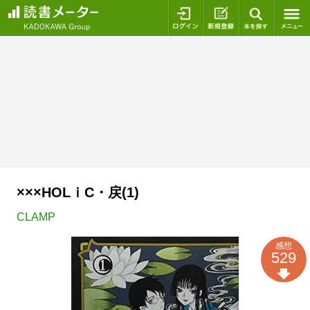
ログイン
新規登録
本を探
×××HOLｉC・戻(1)
CLAMP
感想
529