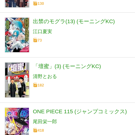
130
出禁のモグラ(13) (モーニングKC)
江口夏実
73
「壇蜜」(3) (モーニングKC)
清野とおる
182
ONE PIECE 115 (ジャンプコミックス)
尾田栄一郎
418