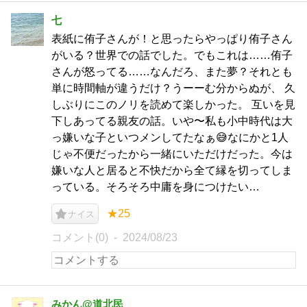
七
表紙に侑子さんが！と思ったらやっぱり侑子さん
がいる？世界での話でした。でもこれは……侑子
さんが怒ってる……なんだろ、また夢？それとも
単に時間軸が違うだけ？うーーむ分からぬが、 久
しぶりにこのノリを読めて楽しかった。 互いを見
下しあってる親友の話。いや〜私も小中時代は大
っ嫌いな子といつメンしてたなぁ😅なにかと1人
じゃ不便だったから一緒にいただけだった。今は
嫌いな人と居ると不快だから全て縁を切ってしま
っている。そろそろ中庸を身につけたい…
★25
ナイス
コメント(0)
2024/08/23
みかん@道北民