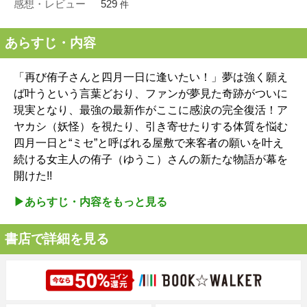
感想・レビュー
529
件
あらすじ・内容
「再び侑子さんと四月一日に逢いたい！」夢は強く願え
ば叶うという言葉どおり、ファンが夢見た奇跡がついに
現実となり、最強の最新作がここに感涙の完全復活！ア
ヤカシ（妖怪）を視たり、引き寄せたりする体質を悩む
四月一日と“ミセ”と呼ばれる屋敷で来客者の願いを叶え
続ける女主人の侑子（ゆうこ）さんの新たな物語が幕を
開けた!!
▶︎あらすじ・内容をもっと見る
書店で詳細を見る