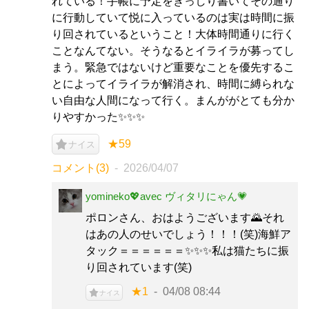
れている！手帳に予定をぎっしり書いてその通り
に行動していて悦に入っているのは実は時間に振
り回されているということ！大体時間通りに行く
ことなんてない。そうなるとイライラが募ってし
まう。緊急ではないけど重要なことを優先するこ
とによってイライラが解消され、時間に縛られな
い自由な人間になって行く。まんががとても分か
りやすかった✨✨✨
★59
ナイス
コメント(3)
2026/04/07
yomineko💖avec ヴィタリにゃん💗
ポロンさん、おはようございます🌄それ
はあの人のせいでしょう！！！(笑)海鮮ア
タック＝＝＝＝＝＝✨✨✨私は猫たちに振
り回されています(笑)
★1
04/08 08:44
ナイス