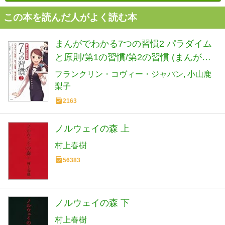
この本を読んだ人がよく読む本
まんがでわかる7つの習慣2 パラダイム
と原則/第1の習慣/第2の習慣 (まんがで
わかるシリーズ)
フランクリン・コヴィー・ジャパン
小山鹿
梨子
2163
ノルウェイの森 上
村上春樹
56383
ノルウェイの森 下
村上春樹