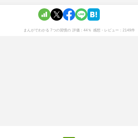
まんがでわかる 7つの習慣
の
評価
44
％
感想・レビュー
2149
件