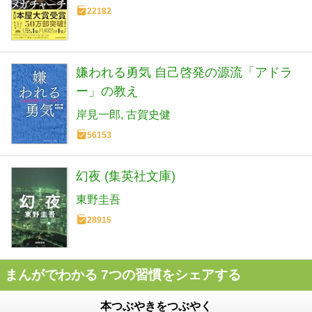
22182
嫌われる勇気 自己啓発の源流「アドラ
ー」の教え
岸見一郎
古賀史健
56153
幻夜 (集英社文庫)
東野圭吾
28915
まんがでわかる 7つの習慣をシェアする
本つぶやきをつぶやく