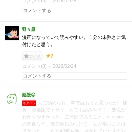
コメント(0)
2026/02/28
野々原
漫画になっていて読みやすい。自分の未熟さに気
付けたと思う。
★2
ナイス
コメント(0)
2026/02/24
餡饅😊
人に勧められ、本で読もうと思ったが、挫
ネタバレ
折、漫画版でトライ。とても読みやすく、要点が
わかりやすかった。主体的であること、win win
の関係など、優先順位のつけ方、など学ぶことは
多かった。これが40年も前に書かれていた本だな