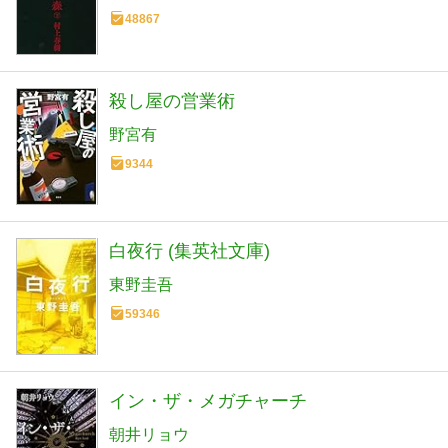
48867
殺し屋の営業術
野宮有
9344
白夜行 (集英社文庫)
東野圭吾
59346
イン・ザ・メガチャーチ
朝井リョウ