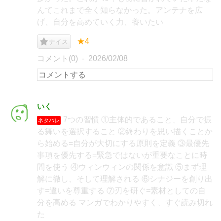
んてこれまで全く知らなかった。アンテナを広
げ、自分を高めていく力、養いたい
★4
ナイス
コメント(0)
2026/02/08
いく
7つの習慣 ①主体的であること、自分で振
ネタバレ
る舞いを選択すること ②終わりを思い描くことか
ら始める=自分が大切にする原則を定義 ③最優先
事項を優先する=緊急ではないが重要なことに時
間を使う ④ウィンウィンの関係を意識 ⑤まず理
解に徹し、そして理解される ⑥シナジーを創り出
す=違いを尊重する ⑦刃を研ぐ=素材としての自
分を高める マンガでわかりやすく、すぐ読み切れ
た