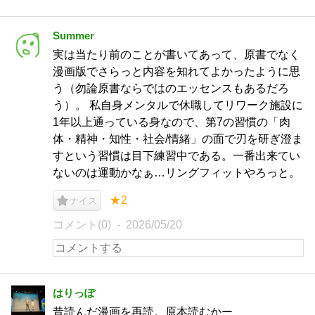
Summer
実は当たり前のことが書いてあって、原書でなく
漫画版でさらっと内容を知れてよかったように思
う（勿論原書ならではのエッセンスもあるだろ
う）。 私自身メンタルで休職してリワーク施設に
1年以上通っている身なので、第7の習慣の「肉
体・精神・知性・社会/情緒」の面で刃を研ぎ澄ま
すという習慣は目下練習中である。一番出来てい
ないのは運動かなぁ…リングフィットやろっと。
★2
ナイス
コメント(0)
2026/05/20
はりっぽ
昔読んだ漫画を再読。原本読むかー