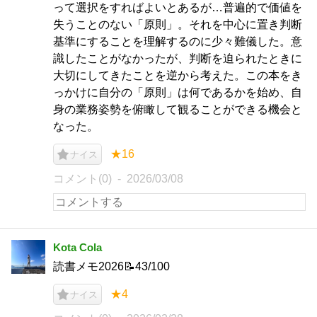
って選択をすればよいとあるが…普遍的で価値を
失うことのない「原則」。それを中心に置き判断
基準にすることを理解するのに少々難儀した。意
識したことがなかったが、判断を迫られたときに
大切にしてきたことを逆から考えた。この本をき
っかけに自分の「原則」は何であるかを始め、自
身の業務姿勢を俯瞰して観ることができる機会と
なった。
★16
ナイス
コメント(0)
2026/03/08
Kota Cola
読書メモ2026📝43/100
★4
ナイス