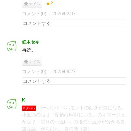
★2
ナイス
コメント(0)
2026/02/07
鈿木セキ
再読。
ナイス
コメント(0)
2025/08/27
K
バーボンとベルモットの動きが気になる。
ネタバレ
小五郎の話は『探偵はBARにいる』のオマージュ
かな？「眠りの小五郎」の後の小五郎が分かる貴
重な話。がんばれ、真の俺（笑）