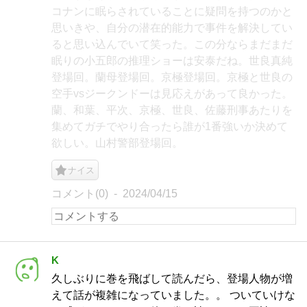
コナンに眠らされていることに疑問を持つのかと
思いきや、自分の潜在的能力で事件を解決してい
ると思い込んでいて笑った。この分ならまだまだ
眠りの小五郎の推理ショーは安泰だね。世良真純
登場回。蘭母登場回。京極登場回。京極と世良の
空手vsジークンドーは見応えがあって良かった。
蘭、和葉、平次、京極、世良、佐藤刑事あたりを
集めてガチでやり合ったら誰が1番強いか決めて
欲しい。山村警部登場回。
ナイス
コメント(0)
2024/04/15
K
久しぶりに巻を飛ばして読んだら、登場人物が増
えて話が複雑になっていました。。 ついていけな