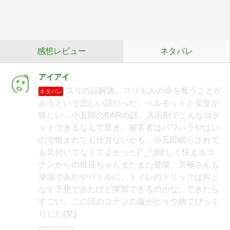
感想レビュー
ネタバレ
アイアイ
スリの話解決。スリも人の命を奪うことが
ネタバレ
あるという悲しい話だった。ベルモットと安室が
怪しい。小五郎のBARの話。入浴剤でこんなロケ
ットできるなんて驚き。被害者はパワハラやばい
ので恨まれても仕方ないかも。小五郎眠らされて
も気付いてなくてよかった(^_^;)珍しく怯えるコ
ナンからの世良ちゃんまたまた登場。京極さんも
登場であわやバトルに。トイレのトリックは何と
なく予想できたけど実際できるのかな。できたら
すごい。この回のコナンの服がヒョウ柄でびっく
りした(笑)