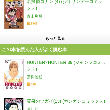
名探偵コナン (4) (少年サンデーコミッ
クス)
青山剛昌
1945
もっと見る
この本を読んだ人がよく読む本
HUNTER×HUNTER 39 (ジャンプコミッ
クス)
冨樫義博
589
黄泉のツガイ(13) (ガンガンコミックス)
荒川弘