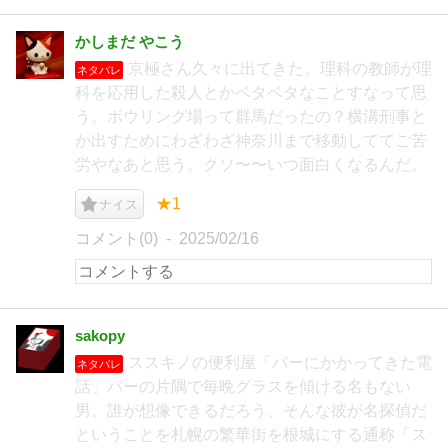
かしまだ やこう
京極さん久々に出てきた。理科の教師が理
ネタバレ
科を応用した殺人とかベタベタなことすなって思
う。ボウリング場って群馬だったの？横溝刑事と
か出すためにわざわざ神奈川まで移動しててご苦
労やなあと思う。クソ〜〜いつ面白くなるんだ。
★1
ナイス
コメント(0)
2025/02/16
sakopy
ススキノの便利屋「バーにかかってきた電
ネタバレ
話」バーの片隅で毎晩グラスを傾ける名もない
男。誰が想像できるだろう、そんな彼が名探偵だ
ということを札幌の繁華街を根城にする通称「ス