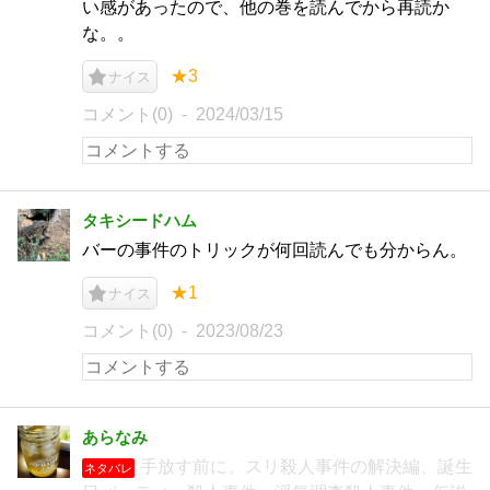
い感があったので、他の巻を読んでから再読か
な。。
★3
ナイス
コメント(0)
2024/03/15
タキシードハム
バーの事件のトリックが何回読んでも分からん。
★1
ナイス
コメント(0)
2023/08/23
あらなみ
手放す前に。スリ殺人事件の解決編、誕生
ネタバレ