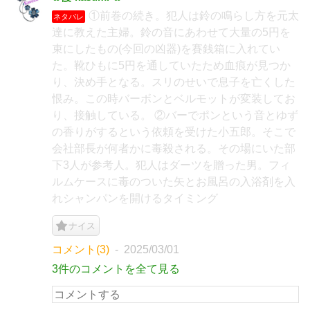
①前巻の続き。犯人は鈴の鳴らし方を元太
ネタバレ
達に教えた主婦。鈴の音にあわせて大量の5円を
束にしたもの(今回の凶器)を賽銭箱に入れてい
た。靴ひもに5円を通していたため血痕が見つか
り、決め手となる。スリのせいで息子を亡くした
恨み。この時バーボンとベルモットが変装してお
り、接触している。 ②バーでポンという音とゆず
の香りがするという依頼を受けた小五郎。そこで
会社部長が何者かに毒殺される。その場にいた部
下3人が参考人。犯人はダーツを贈った男。フィ
ルムケースに毒のついた矢とお風呂の入浴剤を入
れシャンパンを開けるタイミング
ナイス
コメント(3)
2025/03/01
3件のコメントを全て見る