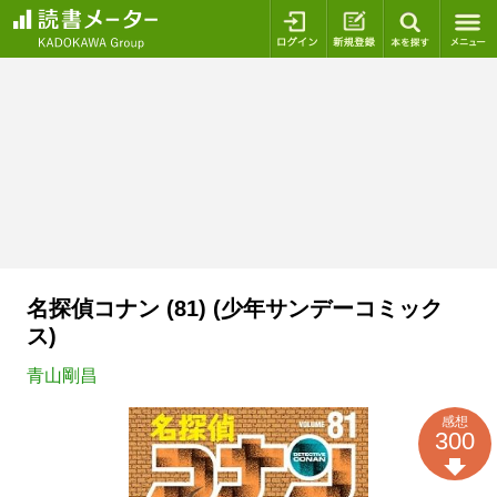
ログイン
新規登録
本を探
名探偵コナン (81) (少年サンデーコミック
ス)
青山剛昌
感想
300