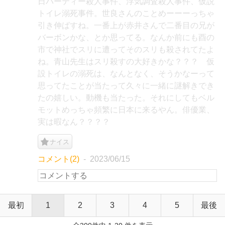
日パーティー殺人事件、浮気調査殺人事件、仮説
トイレ溺死事件。世良さんのことめーーーっちゃ
引き伸ばすね。一番上が赤井さんで二番目の兄が
バーボンかな、とか思ってる。なんか前にも酉の
市で神社でスリに遭ってそのスリも殺されてたよ
ね。青山先生はスリ殺すの大好きかな？？？ 仮
設トイレの溺死は、なんとなく、そうかなーって
思ってたことが当たって久々に一緒に謎解きでき
たの嬉しい。動機も当たった。それにしてもベル
モットめっちゃ頻繁に日本に来るやん。俳優業、
実は暇なん？？？？
ナイス
コメント(2)
2023/06/15
最初
1
2
3
4
5
最後