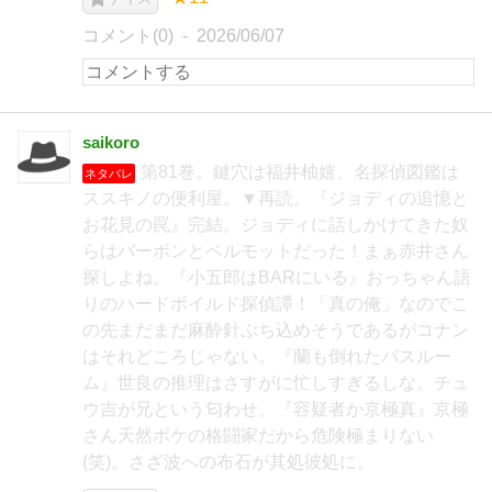
コメント(0)
2026/06/07
saikoro
第81巻。鍵穴は福井柚嬉、名探偵図鑑は
ネタバレ
ススキノの便利屋。▼再読。『ジョディの追憶と
お花見の罠』完結。ジョディに話しかけてきた奴
らはバーボンとベルモットだった！まぁ赤井さん
探しよね。『小五郎はBARにいる』おっちゃん語
りのハードボイルド探偵譚！「真の俺」なのでこ
の先まだまだ麻酔針ぶち込めそうであるがコナン
はそれどころじゃない。『蘭も倒れたバスルー
ム』世良の推理はさすがに忙しすぎるしな。チュ
ウ吉が兄という匂わせ。『容疑者か京極真』京極
さん天然ボケの格闘家だから危険極まりない
(笑)。さざ波への布石が其処彼処に。