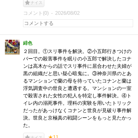
ナイス
コメント(0)
2026/08/02
緋色
２回目。①スリ事件を解決。②小五郎行きつけの
バーでの殺害事件を眠りの小五郎で解決したコナ
ンは高木からの話でスリ事件に居合わせた夫婦が
黒の組織だと思い疑心暗鬼に。③神奈川県のとあ
るマンションで蘭の母を待っていたコナンと蘭は
浮気調査中の世良と遭遇する。マンションの一室
で殺害された女性の犯人を特定し事件解決。④ト
イレ内の溺死事件。理科の実験を用いたトリック
だったがあっけなくコナンと世良が見破り事件解
決。世良と京極真の戦闘シーンをもっと見たかっ
た。
★11
ナイス