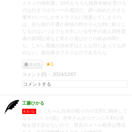
スキノの便利屋」30代もちろん独身依頼を受ける
のは行きつけのバーの電話だ。調べ始めた小さな
事件がいつしか大トラブルに発展してしまうの
は、持ち前の不運か探偵の性かそんな時に頼りに
なるのはいつまでも大学にいる空手の達人同性愛
者の新聞記者など変わり者ばかりの飲み仲間た
ち。しかし最後の決め手はどんな目にあっても諦
めない。彼自身タフネスなのであるちな
★1
ナイス
コメント(0)
2024/12/07
工藤ひかる
おっちゃん自身が眠りの小五郎に納得して
ネタバレ
るならいいか(笑)。赤井さんがコナンに不利な情
報を渡す訳がないので、世良のメール相手は秀吉