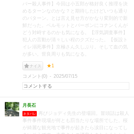
バー殺人事件】今回は小五郎が格好良く推理を決
めるターンなのかな？と期待したけどいつも通り
のパターン。とは言え見せ方がかなり変則的で新
鮮だった。ベルモットとバーボンにコナンくんが
どう対峙するのかも気になる。【浮気調査事件】
犯人の言動が清々しい程のクズだった。【仮設ト
イレ溺死事件】京極さん久しぶり。そして血の気
が多い。世良周りも気になる。
★1
ナイス
コメント(0)
2025/07/15
月長石
再びジョディ先生の登場回。冒頭話は殺人
ネタバレ
事件事件現場が何とも罰当たりな場所でした。桜
が綺麗な観光地で事件が起きたら涙目になってし