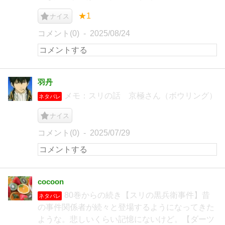
★1
ナイス
コメント(0)
2025/08/24
羽丹
メモ：スリの話 京極さん（ボウリング）
ネタバレ
ナイス
コメント(0)
2025/07/29
cocoon
80巻からの続き【スリの黒兵衛事件】昔
ネタバレ
の事件関係者が続々と登場するようになってきた
ような。悲しいくらい記憶にないけど。【ダーツ