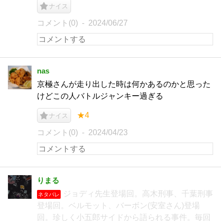
ナイス
コメント(0)
2024/06/27
nas
京極さんが走り出した時は何かあるのかと思った
けどこの人バトルジャンキー過ぎる
★4
ナイス
コメント(0)
2024/04/23
りまる
ジョディ先生登場回。高木刑事、千葉刑事
ネタバレ
登場回。ベルモット、バーボン(安室さん)登場
回。珍しく小五郎サイドから語られる事件。毎回