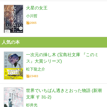
火星の女王
小川哲
2065
人気の本
一次元の挿し木 (宝島社文庫 『このミ
ス』大賞シリーズ)
松下龍之介
23483
世界でいちばん透きとおった物語 (新潮
文庫 す 31-2)
杉井光