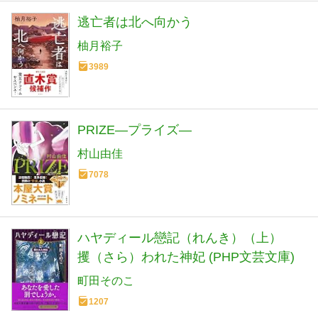
逃亡者は北へ向かう
柚月裕子
3989
PRIZE―プライズ―
村山由佳
7078
ハヤディール戀記（れんき）（上）
攫（さら）われた神妃 (PHP文芸文庫)
町田そのこ
1207