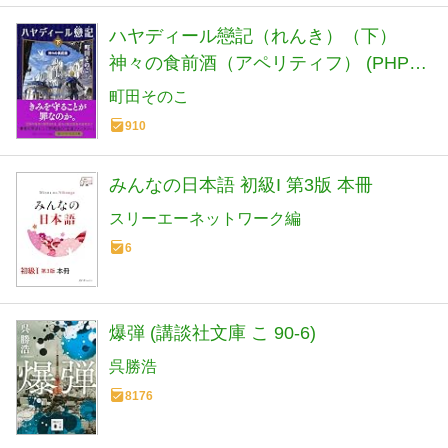
ハヤディール戀記（れんき）（下）
神々の食前酒（アペリティフ） (PHP文
芸文庫)
町田そのこ
910
みんなの日本語 初級I 第3版 本冊
スリーエーネットワーク編
6
爆弾 (講談社文庫 こ 90-6)
呉勝浩
8176