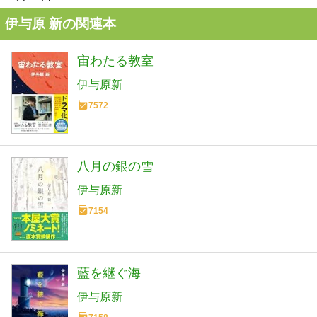
伊与原 新の関連本
宙わたる教室
伊与原新
7572
八月の銀の雪
伊与原新
7154
藍を継ぐ海
伊与原新