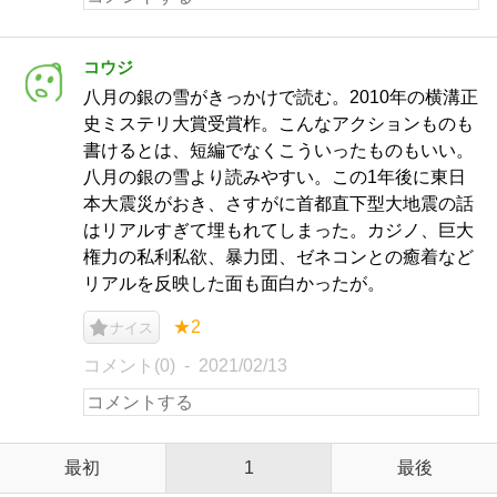
コウジ
八月の銀の雪がきっかけで読む。2010年の横溝正
史ミステリ大賞受賞柞。こんなアクションものも
書けるとは、短編でなくこういったものもいい。
八月の銀の雪より読みやすい。この1年後に東日
本大震災がおき、さすがに首都直下型大地震の話
はリアルすぎて埋もれてしまった。カジノ、巨大
権力の私利私欲、暴力団、ゼネコンとの癒着など
リアルを反映した面も面白かったが。
★2
ナイス
コメント(0)
2021/02/13
最初
1
最後