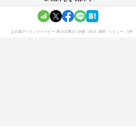
お台場アイランドベイビー (角川文庫)
の
評価
50
％
感想・レビュー
5
件