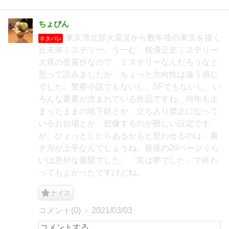
ちょぴん
東京湾北部大震災から数年後の東京を描く
ネタバレ
近未来ミステリー。うーむ、横溝正史ミステリー
大賞の受賞作なので、ミステリーなんだろうなと
思って読みましたが、ちょっと方向性は違う感じ
でした。警察小説でもないし、SFでもないし、い
ろんな要素が含まれている作品ですね。何年も止
まったままの地下鉄とか、立ち入り禁止になって
いるお台場とか、想像するのが難しい設定です
が、ひょっとしたらあるかもと思わせるのは、書
き方が上手なんでしょうね。最後の20ページぐら
いは意外な展開でした。「実は夢でした」で終わ
ってもよかったですけどね。
ナイス
コメント(0)
2021/03/03