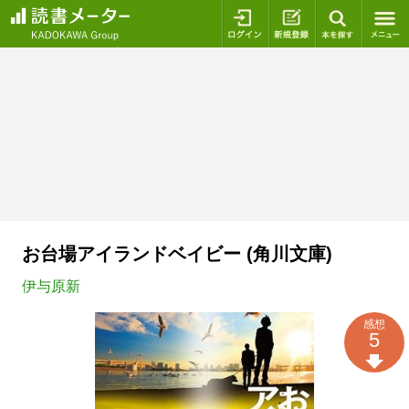
ログイン
新規登録
本を探
お台場アイランドベイビー (角川文庫)
伊与原新
感想
5