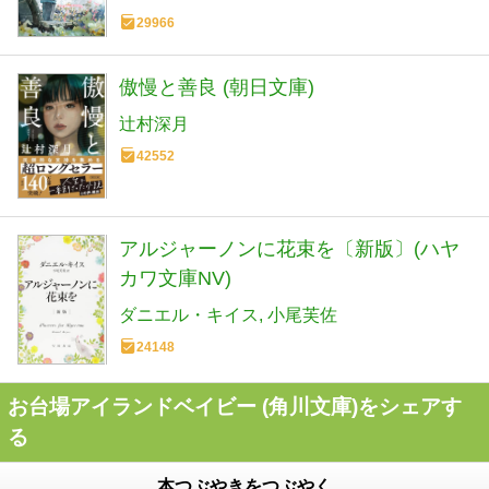
29966
傲慢と善良 (朝日文庫)
辻村深月
42552
アルジャーノンに花束を〔新版〕(ハヤ
カワ文庫NV)
ダニエル・キイス
小尾芙佐
24148
お台場アイランドベイビー (角川文庫)をシェアす
る
本つぶやきをつぶやく