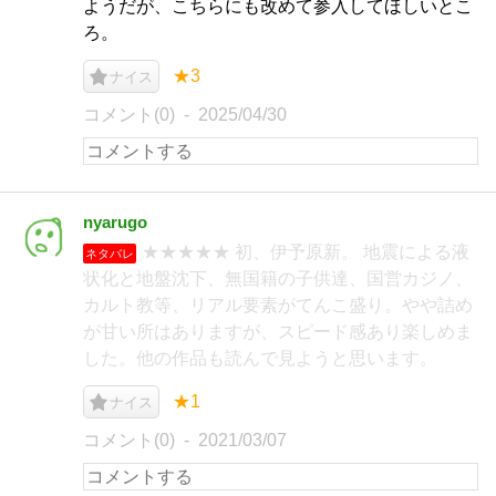
ようだが、こちらにも改めて参入してほしいとこ
ろ。
★3
ナイス
コメント(0)
2025/04/30
nyarugo
★★★★★ 初、伊予原新。 地震による液
ネタバレ
状化と地盤沈下、無国籍の子供達、国営カジノ、
カルト教等、リアル要素がてんこ盛り。やや詰め
が甘い所はありますが、スピード感あり楽しめま
した。他の作品も読んで見ようと思います。
★1
ナイス
コメント(0)
2021/03/07