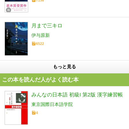
7158
月まで三キロ
伊与原新
6522
もっと見る
この本を読んだ人がよく読む本
みんなの日本語 初級I 第2版 漢字練習帳
東京国際日本語学院
4