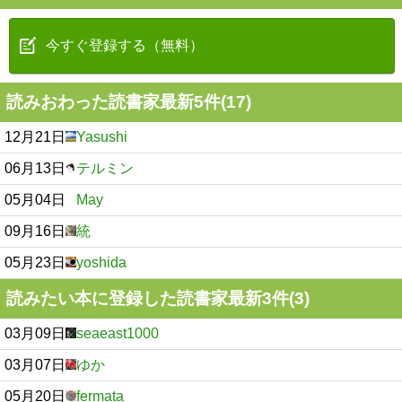
今すぐ登録する（無料）
読みおわった読書家最新5件(17)
12月21日
Yasushi
06月13日
テルミン
05月04日
May
09月16日
統
05月23日
yoshida
読みたい本に登録した読書家最新3件(3)
03月09日
seaeast1000
03月07日
ゆか
05月20日
fermata