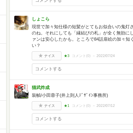
しょこら
現世で加々知仕様の短髪がとてもお似合いの鬼灯
のね。それにしても「縁結びの札」が全く無効に
ァンは安心したかも。ところで84話扉絵の加々知
い？
ナイス
★3
コメント(
0
)
2022/07/24
猫武炸成
裝幀/小田蓉子(井上則人ﾃﾞｻﾞｲﾝ事務所)
ナイス
★1
コメント(
0
)
2022/07/12