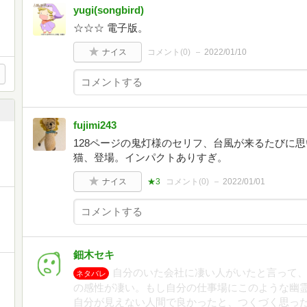
yugi(songbird)
☆☆☆ 電子版。
ナイス
コメント(
0
)
2022/01/10
fujimi243
128ページの鬼灯様のセリフ、台風が来るたびに
猫、登場。インパクトありすぎ。
ナイス
★3
コメント(
0
)
2022/01/01
鈿木セキ
自分のいた会社に凄い人がいたと言って
ネタバレ
の感性が凄い。もし自分の仕事場にこのような幽
自分が見えない人間で良かったと、つくづく思っ