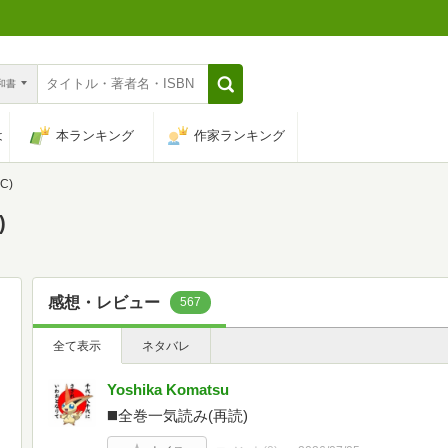
n和書
は
本ランキング
作家ランキング
C)
)
感想・レビュー
567
全て表示
ネタバレ
Yoshika Komatsu
◼️全巻一気読み(再読)