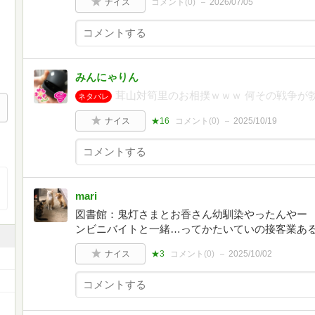
ナイス
コメント(
0
)
2026/07/05
みんにゃりん
茸山対筍里のお相撲ｗｗｗ 何その戦争が
ネタバレ
ナイス
★16
コメント(
0
)
2025/10/19
mari
図書館：鬼灯さまとお香さん幼馴染やったんやー
ンビニバイトと一緒…ってかたいていの接客業ある
ナイス
★3
コメント(
0
)
2025/10/02