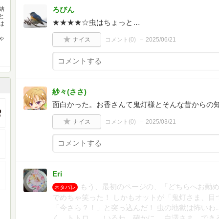
結
ろびん
と
★★★★☆虫はちょっと…
は
！
ゃ
ナイス
コメント(
0
)
2025/06/21
紗々(ささ)
面白かった。お香さんて鬼灯様とそんな昔からの
ナイス
コメント(
0
)
2025/03/21
Eri
もう、最初のページの、「どちらへお勤
ネタバレ
でめちゃ笑った！ しかもオットが「鬼灯さま、目
「今さら？！」と突っ込んだ！ 虫の地獄は怖いわ
く。トトロ……いるわ、確かに。 白澤さま、でき