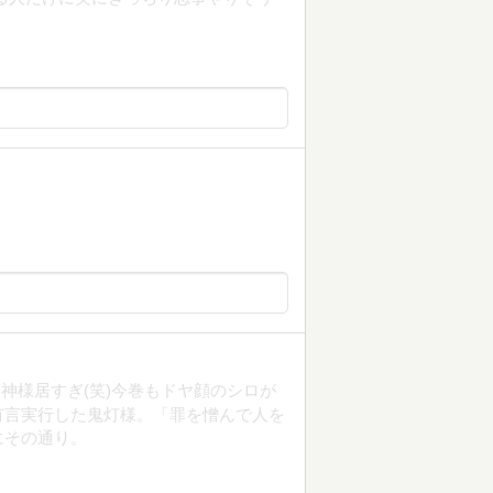
神様居すぎ(笑)今巻もドヤ顔のシロが
有言実行した鬼灯様。「罪を憎んで人を
にその通り。