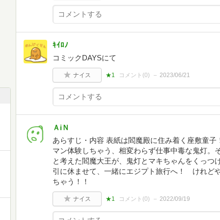
ｷｲﾛﾉ
コミックDAYSにて
ナイス
★1
コメント(
0
)
2023/06/21
ＡiＮ
あらすじ・内容 表紙は閻魔殿に住み着く座敷童子
マン体験しちゃう、相変わらず仕事中毒な鬼灯。
と考えた閻魔大王が、鬼灯とマキちゃんをくっつ
引に休ませて、一緒にエジプト旅行へ！ けれど
ちゃう！！
ナイス
★1
コメント(
0
)
2022/09/19