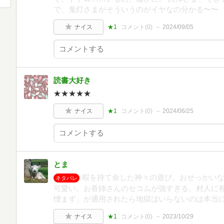
で、鬼灯さまがそういうのがイヤなの分かる〜〜
ナイス
★1
コメント(
0
)
2024/09/05
読書大好き
★★★★★
ナイス
★1
コメント(
0
)
2024/06/25
とま
暇を持て余した神々の遊び。おせっかいな
ネタバレ
可愛い。お香姉さんのセコムが強すぎる。村人に
憎まず」が通用されたら地獄はいらないのは本当
ナイス
★1
コメント(
0
)
2023/10/29