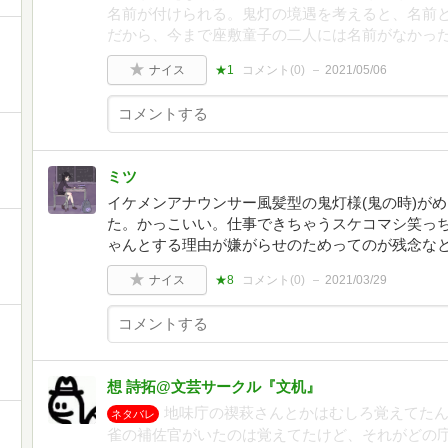
名前が付けられる。鬼灯の境遇を考えると、名前
だから、今まで座敷童子の二人には名前がなかっ
ナイス
★1
コメント(
0
)
2021/05/06
ミツ
イケメンアナウンサー風髪型の鬼灯様(鬼の時)が
た。かっこいい。仕事できちゃうスケコマシ笑っ
ゃんとする理由が嫌がらせのためってのが残念な
ナイス
★8
コメント(
0
)
2021/03/29
想 詩拓@文芸サークル『文机』
地味庁の禊萩さんとかはむしろ覚えてた
ネタバレ
雀の補佐官がいたのは覚えてたけど、それがどの