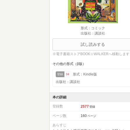
形式：コミック
出版社：講談社
試し読みする
※電子書籍ストアBOOK☆WALKERへ移動します
その他の形式（β版）
形式：Kindle版
登録
34
出版社：講談社
本の詳細
登録数
2577
登録
ページ数
160
ページ
あらすじ