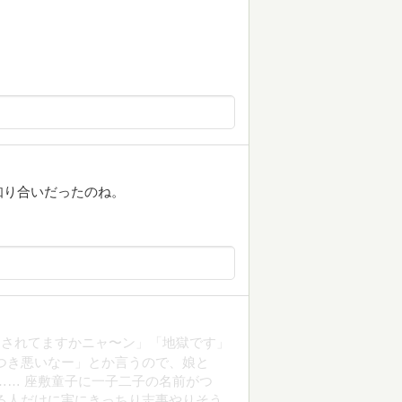
知り合いだったのね。
めされてますかニャ〜ン」「地獄です」
つき悪いなー」とか言うので、娘と
…… 座敷童子に一子二子の名前がつ
る人だけに実にきっちり志事やりそう