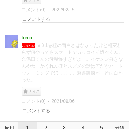
コメント(0)
2022/02/15
tomo
★3 1巻程の面白さはなかったけど相変わ
ネタバレ
らず何やってもスマートでカッコイイ坂本くん。
久保田くんの母親怖すぎだよ。。イケメン好きな
んやね。かくれんぼとスズメの話は何だかハート
ウォーミングでほっこり。避難訓練が一番面白か
った。
ナイス
コメント(0)
2021/09/06
最初
1
2
3
4
5
最後