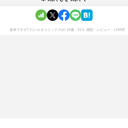
坂本ですが? 2 (ハルタコミックス)
の
評価
31
％
感想・レビュー
1165
件