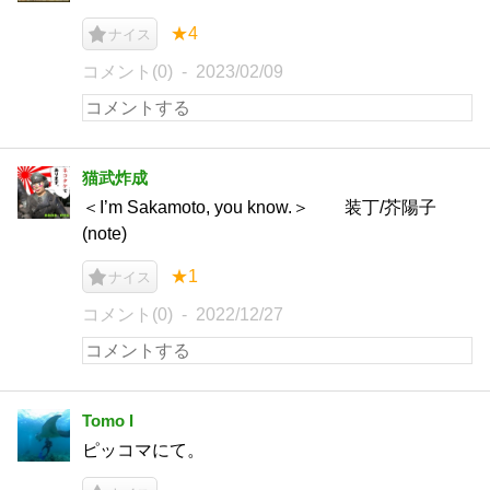
★4
ナイス
コメント(0)
2023/02/09
猫武炸成
＜I’m Sakamoto, you know.＞ 装丁/芥陽子
(note)
★1
ナイス
コメント(0)
2022/12/27
Tomo I
ピッコマにて。