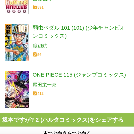
591
弱虫ペダル 101 (101) (少年チャンピオ
ンコミックス)
渡辺航
56
ONE PIECE 115 (ジャンプコミックス)
尾田栄一郎
412
坂本ですが? 2 (ハルタコミックス)をシェアする
本つぶやきをつぶやく