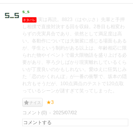
s_s
実は再読。8823（はやぶさ）先輩と手押
ネタバレ
し相撲で直接対決する回を収録。2巻目も相変わ
らずの充実具合であり、依然として満足度は高
い。各動作については大袈裟に感じる場面もある
が、学生という制約がある以上は、年齢相応に限
られた物やイベントで最大限物語を盛り上げる必
要があり、寧ろ少しばかり現実離れしているくら
いが丁度良いのかもしれない。愛ゆえに狂気じみ
た「恋のかくれんぼ」が一番の衝撃で、坂本の隠
れ方もそうだが、100点満点のテストで120点取
っているシーンが謎すぎて笑ってしまった。
★3
ナイス
コメント(0)
2025/07/02