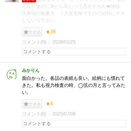
くんが遊びに来たら私だって恋をするわ❤️秘技
火事場の無重力 ＊大変危険ですので絶対にマネ
しないで下さい
★28
ナイス
コメント(0)
2026/01/25
みかりん
面白かった。各話の表紙も良い。絵柄にも慣れて
きた。私も視力検査の時、◯弦の月と言ってみた
い。
★4
ナイス
コメント(0)
2025/07/06