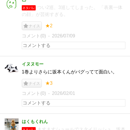
つい2巡、3巡してしまった。 「表裏一体
ネタバレ
の顔」が芸術すぎる。
★2
ナイス
コメント(0)
2026/07/09
イヌヌモー
1巻よりさらに坂本くんがバグってて面白い。
★3
ナイス
コメント(0)
2026/02/01
はくもくれん
ますますシュールでスタイリッシュ。坂本
ネタバレ