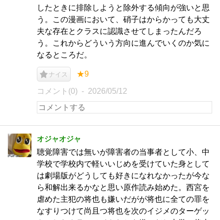
したときに排除しようと除外する傾向が強いと思
う。この漫画において、硝子はからかっても大丈
夫な存在とクラスに認識させてしまったんだろ
う。これからどういう方向に進んでいくのか気に
なるところだ。
★9
ナイス
コメント(0)
2026/05/12
オジャオジャ
聴覚障害では無いが障害者の当事者として小、中
学校で学校内で軽いいじめを受けていた身として
は劇場版がどうしても好きになれなかったが今な
ら和解出来るかなと思い原作読み始めた。西宮を
虐めた主犯の将也も嫌いだがが将也に全ての罪を
なすりつけて尚且つ将也を次のイジメのターゲッ