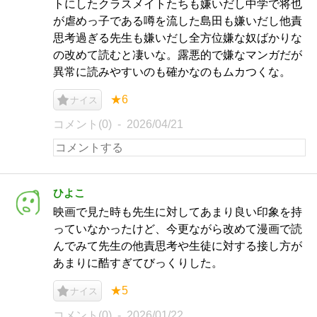
トにしたクラスメイトたちも嫌いだし中学で将也
が虐めっ子である噂を流した島田も嫌いだし他責
思考過ぎる先生も嫌いだし全方位嫌な奴ばかりな
の改めて読むと凄いな。露悪的で嫌なマンガだが
異常に読みやすいのも確かなのもムカつくな。
★6
ナイス
コメント(0)
2026/04/21
ひよこ
映画で見た時も先生に対してあまり良い印象を持
っていなかったけど、今更ながら改めて漫画で読
んでみて先生の他責思考や生徒に対する接し方が
あまりに酷すぎてびっくりした。
★5
ナイス
コメント(0)
2026/01/22