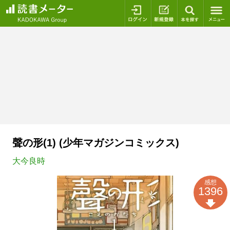
ログイン
新規登録
本を探
聲の形(1) (少年マガジンコミックス)
大今良時
感想
1396