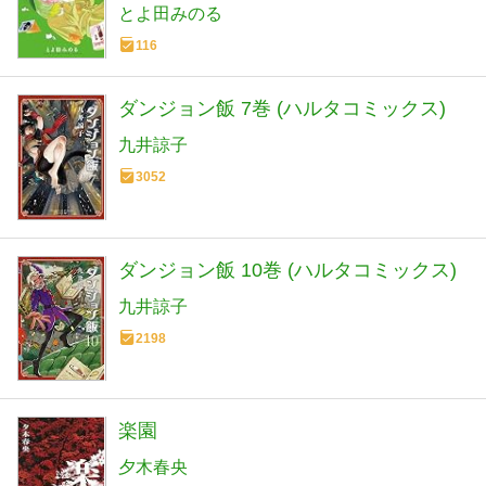
とよ田みのる
116
ダンジョン飯 7巻 (ハルタコミックス)
九井諒子
3052
ダンジョン飯 10巻 (ハルタコミックス)
九井諒子
2198
楽園
夕木春央