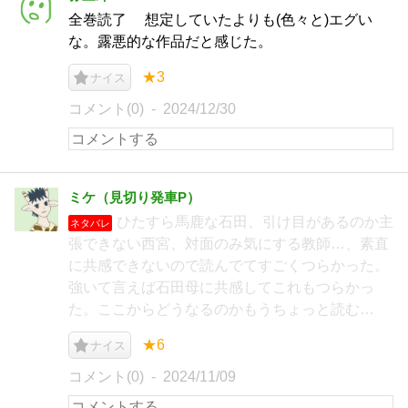
全巻読了 想定していたよりも(色々と)エグい
な。露悪的な作品だと感じた。
★3
ナイス
コメント(0)
2024/12/30
ミケ（見切り発車P）
ひたすら馬鹿な石田、引け目があるのか主
ネタバレ
張できない西宮、対面のみ気にする教師…、素直
に共感できないので読んでてすごくつらかった。
強いて言えば石田母に共感してこれもつらかっ
た。ここからどうなるのかもうちょっと読む…
★6
ナイス
コメント(0)
2024/11/09