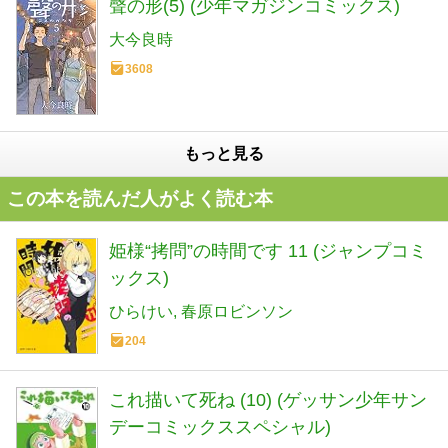
聲の形(5) (少年マガジンコミックス)
大今良時
3608
もっと見る
この本を読んだ人がよく読む本
姫様“拷問”の時間です 11 (ジャンプコミ
ックス)
ひらけい
春原ロビンソン
204
これ描いて死ね (10) (ゲッサン少年サン
デーコミックススペシャル)