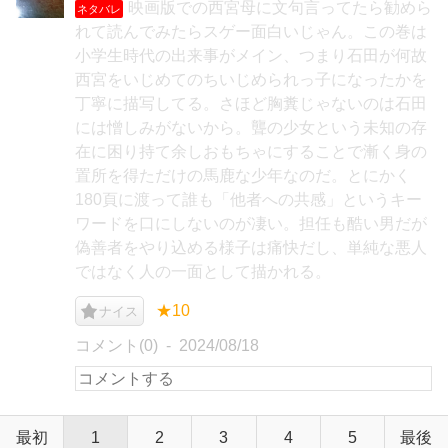
映画版での西宮母に文句言ってたら勧めら
ネタバレ
れて読んでみたらスゲー面白いじゃん。この巻は
小学生時代の出来事がメイン、つまり石田が何故
西宮をいじめてのちいじめられっ子になったかを
丁寧に描写してる。さほど胸糞じゃないのは石田
には憎しみがないから。聾の少女という未知の存
在に困り持て余しおもちゃにすることで漸く身の
置所を得ただけの馬鹿な少年なのだ。とにかく
180頁に渡って誰も「他者への共感」というキー
ワードを口にしないのが凄い。担任も酷い男だが
偽善者をやり込める様子は痛快だし、単純な悪人
ではなく人の一面として描かれる。
★10
ナイス
コメント(0)
2024/08/18
最初
1
2
3
4
5
最後