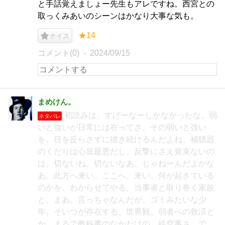
と手話覚えましょー先生もアレですね。西宮との
取っくみあいのシーンはかなり大事な気も。
★14
ナイス
コメント(0)
2024/09/15
まめけん。
初読みは、すげーなーしかなかったな。弱
ネタバレ
いと強いが日常には在ってさ。その弱いと強い
を。目を反らさずに描き続けるんだよね。補聴器
のくだりは心底最悪だし。反撃にさえ覚束ないの
は、切ないね。切ないなあ、じゃねーんだよかな
あ。此方へ来い、ここへ、来い。何が起きている
のかを、わからせてやる。当事者と取り巻く家族
と、まあ。言っちゃなんだが、ゴミみたいな少
年。そいつが存在する、世界観。弱者への救済と
か、まるで教科書のなかだけの、絵空事さ。で