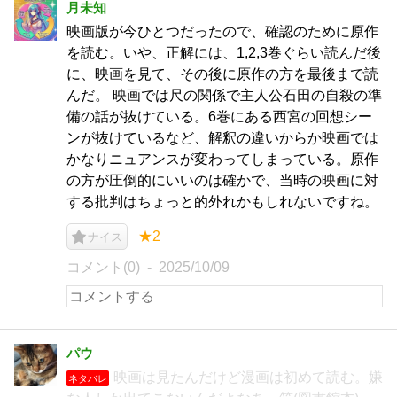
月未知
映画版が今ひとつだったので、確認のために原作
を読む。いや、正解には、1,2,3巻ぐらい読んだ後
に、映画を見て、その後に原作の方を最後まで読
んだ。 映画では尺の関係で主人公石田の自殺の準
備の話が抜けている。6巻にある西宮の回想シー
ンが抜けているなど、解釈の違いからか映画では
かなりニュアンスが変わってしまっている。原作
の方が圧倒的にいいのは確かで、当時の映画に対
する批判はちょっと的外れかもしれないですね。
★2
ナイス
コメント(0)
2025/10/09
パウ
映画は見たんだけど漫画は初めて読む。嫌
ネタバレ