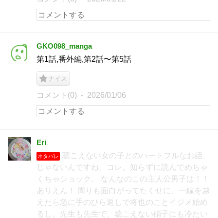
GKO098_manga
第1話,番外編,第2話〜第5話
ナイス
コメント(0)
2026/01/06
Eri
聴こえない女の子とのハートフルなお話、
ネタバレ
じゃないんですね、コレ。知らずに読んでめちゃ
くちゃショック。 なんなのこの主人公男子は！！
ありえん！ 周りも面白がってたくせに、一線を越
えたら急に手のひら返しで将也のことイジメ始め
るし。先生も先生で、聴こえない硝子にも冷たい