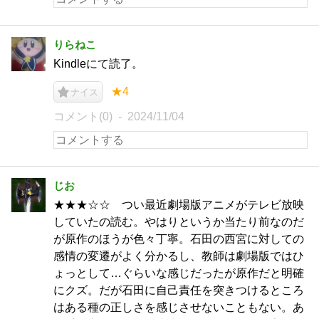
りらねこ
Kindleにて読了。
★4
ナイス
コメント(0)
2024/11/04
じお
★★★☆☆ つい最近劇場版アニメがテレビ放映
していたの読む。やはりというか当たり前なのだ
が原作のほうが色々丁寧。石田の西宮に対しての
感情の変遷がよく分かるし、教師は劇場版ではひ
ょっとして…ぐらいな感じだったが原作だと明確
にクズ。だが石田に自己責任を突きつけるところ
はある種の正しさを感じさせないこともない。あ