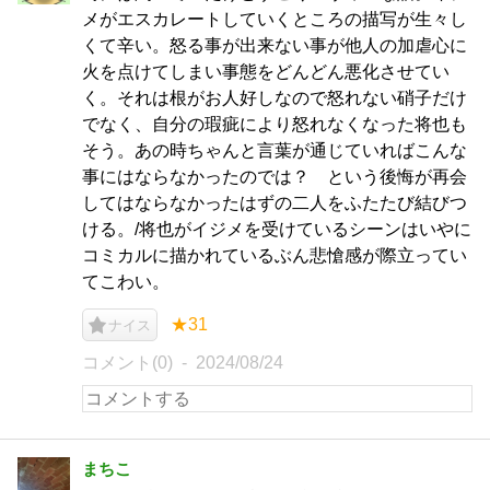
メがエスカレートしていくところの描写が生々し
くて辛い。怒る事が出来ない事が他人の加虐心に
火を点けてしまい事態をどんどん悪化させてい
く。それは根がお人好しなので怒れない硝子だけ
でなく、自分の瑕疵により怒れなくなった将也も
そう。あの時ちゃんと言葉が通じていればこんな
事にはならなかったのでは？ という後悔が再会
してはならなかったはずの二人をふたたび結びつ
ける。/将也がイジメを受けているシーンはいやに
コミカルに描かれているぶん悲愴感が際立ってい
てこわい。
★31
ナイス
コメント(0)
2024/08/24
まちこ