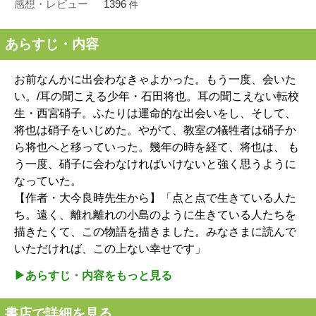
感想・レビュー
1396
件
あらすじ・内容
お前なんかに出会わなきゃよかった。もう一度、会いた
い。/耳の聞こえる少年・石田将也。耳の聞こえない転校
生・西宮硝子。ふたりは運命的な出会いをし、そして、
将也は硝子をいじめた。やがて、教室の犠牲者は硝子か
ら将也へと移っていった。幾年の時を経て、将也は、 も
う一度、硝子に会わなければいけないと強く思うように
なっていた。
【作者・大今良時先生から】「点と点で生きている人た
ち。遠く、離れ離れの小島のように生きている人たちを
描きたくて、この物語を描きました。みなさまに読んで
いただければ、この上ない幸せです」
▶︎あらすじ・内容をもっと見る
書店で詳細を見る