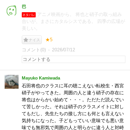
巴
アニメ映画から。 将也と硝子の取っ組み
ネタバレ
合いが、まさにカタルシスである。 四季の広場が
美しい。
★5
ナイス
コメント(0)
2026/07/12
Mayuko Kamiwada
石田将也のクラスに耳の聴こえない転校生・西宮
硝子がやってきた。周囲の人と違う硝子の存在に
将也はからかい始めて・・・。ただただ読んでい
て苦しかった。それは硝子のクラスメイトに対し
てもだし、先生たちの接し方にも何とも言えない
気持ちになった。子どもっていい意味でも悪い意
味でも無邪気で周囲の人と明らかに違う人と対峙